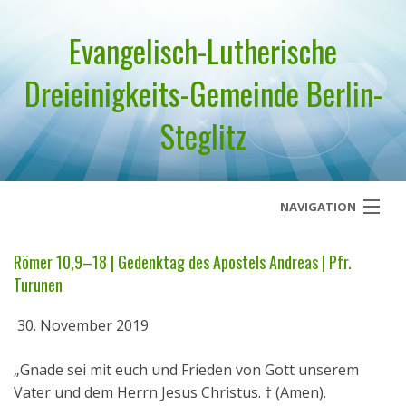
Evangelisch-Lutherische
Dreieinigkeits-Gemeinde Berlin-
Steglitz
NAVIGATION
Startseite
Römer 10,9–18 | Gedenktag des Apostels Andreas | Pfr.
Turunen
Über uns
30. November 2019
Geistliches Wort
„Gnade sei mit euch und Frieden von Gott unserem
Termine
Vater und dem Herrn Jesus Christus. † (Amen).