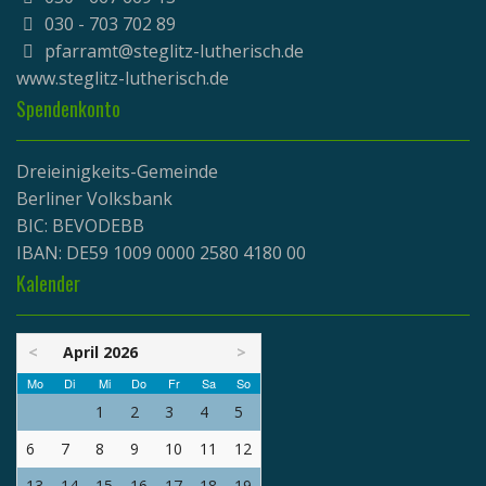
030 - 703 702 89
pfarramt@steglitz-lutherisch.de
www.
steglitz-lutherisch.de
Spendenkonto
Dreieinigkeits-Gemeinde
Berliner Volksbank
BIC: BEVODEBB
IBAN: DE59 1009 0000 2580 4180 00
Kalender
<
April 2026
>
Mo
Di
Mi
Do
Fr
Sa
So
1
2
3
4
5
6
7
8
9
10
11
12
13
14
15
16
17
18
19