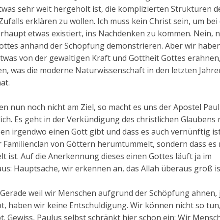
twas sehr weit hergeholt ist, die komplizierten Strukturen d
ufalls erklären zu wollen. Ich muss kein Christ sein, um bei
haupt etwas existiert, ins Nachdenken zu kommen. Nein, n
 Gottes anhand der Schöpfung demonstrieren. Aber wir habe
twas von der gewaltigen Kraft und Gottheit Gottes erahnen,
n, was die moderne Naturwissenschaft in den letzten Jahr
at.
n nun noch nicht am Ziel, so macht es uns der Apostel Paul
ich. Es geht in der Verkündigung des christlichen Glaubens 
en irgendwo einen Gott gibt und dass es auch vernünftig is
r Familienclan von Göttern herumtummelt, sondern dass es
t ist. Auf die Anerkennung dieses einen Gottes läuft ja im
s: Hauptsache, wir erkennen an, das Allah überaus groß is
h: Gerade weil wir Menschen aufgrund der Schöpfung ahnen, j
t, haben wir keine Entschuldigung. Wir können nicht so tun,
bt. Gewiss, Paulus selbst schränkt hier schon ein: Wir Mensc