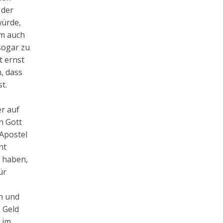
 der
würde,
um auch
sogar zu
t ernst
, dass
t.
er auf
n Gott
 Apostel
ht
u haben,
ür
nn und
n Geld
 im