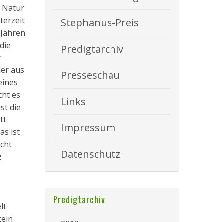
e Natur
terzeit
Stephanus-Preis
 Jahren
die
Predigtarchiv
r
der aus
Presseschau
eines
cht es
Links
st die
tt
Impressum
as ist
icht
Datenschutz
z
Predigtarchiv
lt
kein