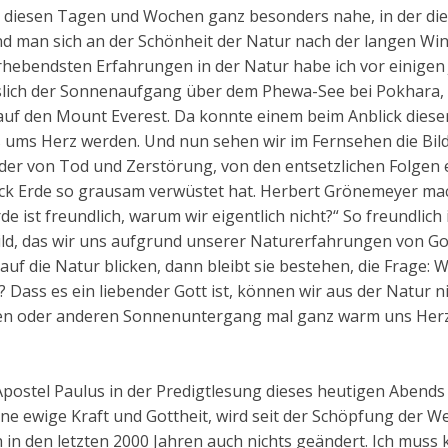
ch in diesen Tagen und Wochen ganz besonders nahe, in der di
d man sich an der Schönheit der Natur nach der langen Win
erhebendsten Erfahrungen in der Natur habe ich vor einigen
slich der Sonnenaufgang über dem Phewa-See bei Pokhara, 
uf den Mount Everest. Da konnte einem beim Anblick diese
s ums Herz werden. Und nun sehen wir im Fernsehen die Bil
er von Tod und Zerstörung, von den entsetzlichen Folgen 
ck Erde so grausam verwüstet hat. Herbert Grönemeyer ma
e ist freundlich, warum wir eigentlich nicht?“ So freundlich i
 Bild, das wir uns aufgrund unserer Naturerfahrungen von Go
f die Natur blicken, dann bleibt sie bestehen, die Frage: W
? Dass es ein liebender Gott ist, können wir aus der Natur n
nen oder anderen Sonnenuntergang mal ganz warm uns Her
r Apostel Paulus in der Predigtlesung dieses heutigen Abends
ine ewige Kraft und Gottheit, wird seit der Schöpfung der We
in den letzten 2000 Jahren auch nichts geändert. Ich muss 