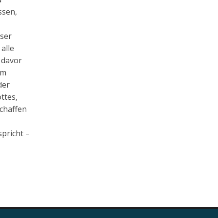
ssen,
eser
alle
 davor
im
der
ttes,
schaffen
spricht –