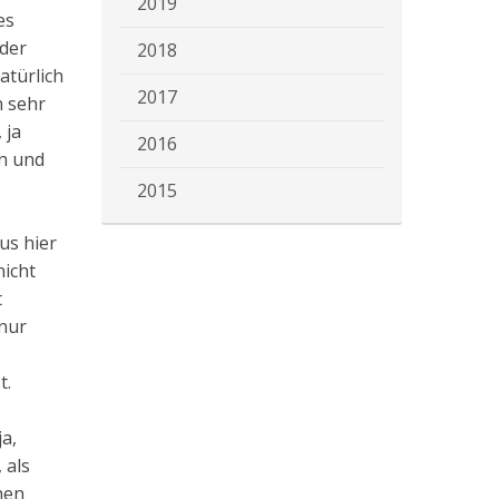
2019
es
 der
2018
atürlich
2017
n sehr
 ja
2016
en und
2015
us hier
nicht
t
 nur
t.
a,
 als
hen