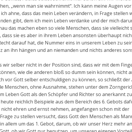
ehen, „wenn man sie wahrnimmt“. Ich kann meine Augen vor
ich ahne, dass das mein Leben verändern, in Frage stellen 
anden gibt, dem ich mein Leben verdanke und der mich dar
u das machen eben so viele Menschen, dass sie vielleicht 
 dass sie es aber in ihrem Leben ansonsten überhaupt nich
n Recht darauf hat, die Nummer eins in unserem Leben zu sein
anz an ihn hängen und an niemanden und nichts anderes sons
 wir selber nicht in der Position sind, dass wir mit dem Fing
können, wie die anderen bloß so dumm sein können, nicht a
ch vor Gott selber entschuldigen zu können, so schließt der
Alle Menschen, ohne Ausnahme, stehen unter dem Zorngeric
em Leben Gott als den Schöpfer und Richter so anerkannt z
 heute reichlich Beispiele aus dem Bereich des 6. Gebots daf
 nicht ehren und ernst nehmen, angefangen schon mit der
n Frage zu stellen versucht, dass Gott den Menschen als Ma
h in allem um das 1. Gebot, darum, ob wir unser Herz mehr a
ott, ob wir Gott nur benutzen, um unseren eigenen Vorteil