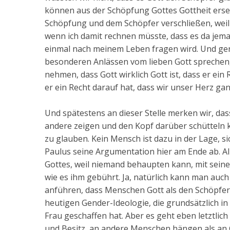
können aus der Schöpfung Gottes Gottheit ers
Schöpfung und dem Schöpfer verschließen, weil 
wenn ich damit rechnen müsste, dass es da jem
einmal nach meinem Leben fragen wird. Und gena
besonderen Anlässen vom lieben Gott sprechen,
nehmen, dass Gott wirklich Gott ist, dass er ei
er ein Recht darauf hat, dass wir unser Herz g
Und spätestens an dieser Stelle merken wir, dass
andere zeigen und den Kopf darüber schütteln 
zu glauben. Kein Mensch ist dazu in der Lage, si
Paulus seine Argumentation hier am Ende ab. 
Gottes, weil niemand behaupten kann, mit sein
wie es ihm gebührt. Ja, natürlich kann man auch
anführen, dass Menschen Gott als den Schöpfer
heutigen Gender-Ideologie, die grundsätzlich i
Frau geschaffen hat. Aber es geht eben letztlic
und Besitz, an andere Menschen hängen als an G