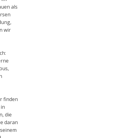
auen als
ersen
dung,
n wir
ch:
erne
bus,
n
r finden
 in
n, die
ie daran
n seinem
d