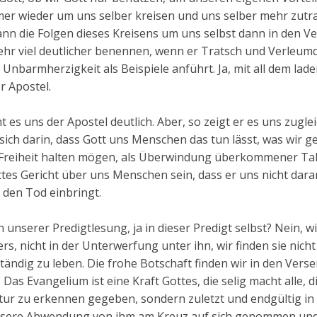
mer wieder um uns selber kreisen und uns selber mehr zutr
ann die Folgen dieses Kreisens um uns selbst dann in den V
ehr viel deutlicher benennen, wenn er Tratsch und Verleum
nbarmherzigkeit als Beispiele anführt. Ja, mit all dem lade
r Apostel.
 es uns der Apostel deutlich. Aber, so zeigt er es uns zuglei
 sich darin, dass Gott uns Menschen das tun lässt, was wir g
r Freiheit halten mögen, als Überwindung überkommener Ta
ttes Gericht über uns Menschen sein, dass er uns nicht dara
h den Tod einbringt.
 unserer Predigtlesung, ja in dieser Predigt selbst? Nein, wi
s, nicht in der Unterwerfung unter ihn, wir finden sie nicht
ändig zu leben. Die frohe Botschaft finden wir in den Verse
as Evangelium ist eine Kraft Gottes, die selig macht alle, d
Natur zu erkennen gegeben, sondern zuletzt und endgültig i
 unsere Abwendung von ihm am Kreuz auf sich genommen un