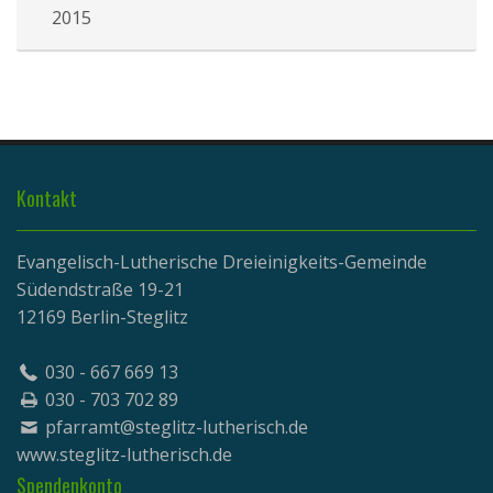
2015
Kontakt
Evangelisch-Lutherische Dreieinigkeits-Gemeinde
Südendstraße 19-21
12169 Berlin-Steglitz
030 - 667 669 13
030 - 703 702 89
pfarramt@steglitz-lutherisch.de
www.
steglitz-lutherisch.de
Spendenkonto