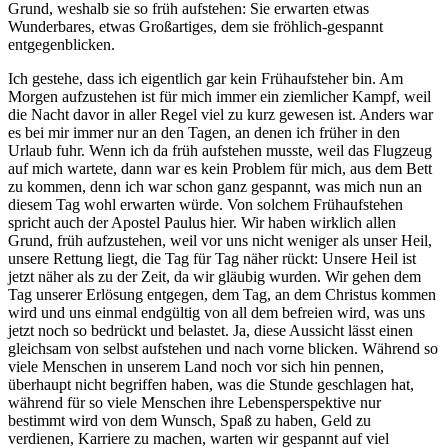
Grund, weshalb sie so früh aufstehen: Sie erwarten etwas
Wunderbares, etwas Großartiges, dem sie fröhlich-gespannt
entgegenblicken.
Ich gestehe, dass ich eigentlich gar kein Frühaufsteher bin. Am
Morgen aufzustehen ist für mich immer ein ziemlicher Kampf, weil
die Nacht davor in aller Regel viel zu kurz gewesen ist. Anders war
es bei mir immer nur an den Tagen, an denen ich früher in den
Urlaub fuhr. Wenn ich da früh aufstehen musste, weil das Flugzeug
auf mich wartete, dann war es kein Problem für mich, aus dem Bett
zu kommen, denn ich war schon ganz gespannt, was mich nun an
diesem Tag wohl erwarten würde. Von solchem Frühaufstehen
spricht auch der Apostel Paulus hier. Wir haben wirklich allen
Grund, früh aufzustehen, weil vor uns nicht weniger als unser Heil,
unsere Rettung liegt, die Tag für Tag näher rückt: Unsere Heil ist
jetzt näher als zu der Zeit, da wir gläubig wurden. Wir gehen dem
Tag unserer Erlösung entgegen, dem Tag, an dem Christus kommen
wird und uns einmal endgültig von all dem befreien wird, was uns
jetzt noch so bedrückt und belastet. Ja, diese Aussicht lässt einen
gleichsam von selbst aufstehen und nach vorne blicken. Während so
viele Menschen in unserem Land noch vor sich hin pennen,
überhaupt nicht begriffen haben, was die Stunde geschlagen hat,
während für so viele Menschen ihre Lebensperspektive nur
bestimmt wird von dem Wunsch, Spaß zu haben, Geld zu
verdienen, Karriere zu machen, warten wir gespannt auf viel