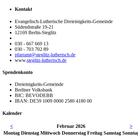
Kontakt
Evangelisch-Lutherische Dreieinigkeits-Gemeinde
Südendstraße 19-21
12169 Berlin-Steglitz
030 - 667 669 13
030 - 703 702 89
pfarramt@steglitz-lutherisch.de
www.
steglitz-lutherisch.de
Spendenkonto
Dreieinigkeits-Gemeinde
Berliner Volksbank
BIC: BEVODEBB
IBAN: DE59 1009 0000 2580 4180 00
Kalender
<
Februar 2026
>
Mo
ntag
Di
enstag
Mi
ttwoch
Do
nnerstag
Fr
eitag
Sa
mstag
So
nnta