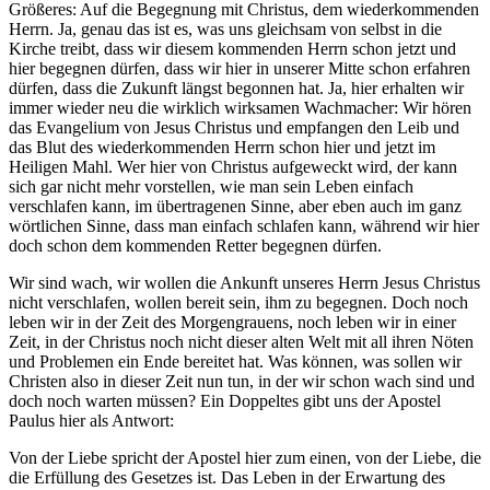
Größeres: Auf die Begegnung mit Christus, dem wiederkommenden
Herrn. Ja, genau das ist es, was uns gleichsam von selbst in die
Kirche treibt, dass wir diesem kommenden Herrn schon jetzt und
hier begegnen dürfen, dass wir hier in unserer Mitte schon erfahren
dürfen, dass die Zukunft längst begonnen hat. Ja, hier erhalten wir
immer wieder neu die wirklich wirksamen Wachmacher: Wir hören
das Evangelium von Jesus Christus und empfangen den Leib und
das Blut des wiederkommenden Herrn schon hier und jetzt im
Heiligen Mahl. Wer hier von Christus aufgeweckt wird, der kann
sich gar nicht mehr vorstellen, wie man sein Leben einfach
verschlafen kann, im übertragenen Sinne, aber eben auch im ganz
wörtlichen Sinne, dass man einfach schlafen kann, während wir hier
doch schon dem kommenden Retter begegnen dürfen.
Wir sind wach, wir wollen die Ankunft unseres Herrn Jesus Christus
nicht verschlafen, wollen bereit sein, ihm zu begegnen. Doch noch
leben wir in der Zeit des Morgengrauens, noch leben wir in einer
Zeit, in der Christus noch nicht dieser alten Welt mit all ihren Nöten
und Problemen ein Ende bereitet hat. Was können, was sollen wir
Christen also in dieser Zeit nun tun, in der wir schon wach sind und
doch noch warten müssen? Ein Doppeltes gibt uns der Apostel
Paulus hier als Antwort:
Von der Liebe spricht der Apostel hier zum einen, von der Liebe, die
die Erfüllung des Gesetzes ist. Das Leben in der Erwartung des