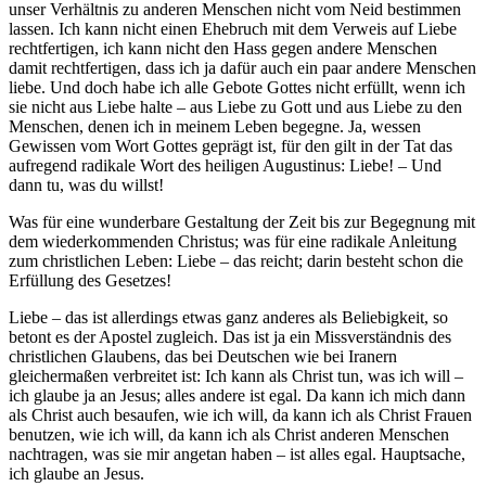
unser Verhältnis zu anderen Menschen nicht vom Neid bestimmen
lassen. Ich kann nicht einen Ehebruch mit dem Verweis auf Liebe
rechtfertigen, ich kann nicht den Hass gegen andere Menschen
damit rechtfertigen, dass ich ja dafür auch ein paar andere Menschen
liebe. Und doch habe ich alle Gebote Gottes nicht erfüllt, wenn ich
sie nicht aus Liebe halte – aus Liebe zu Gott und aus Liebe zu den
Menschen, denen ich in meinem Leben begegne. Ja, wessen
Gewissen vom Wort Gottes geprägt ist, für den gilt in der Tat das
aufregend radikale Wort des heiligen Augustinus: Liebe! – Und
dann tu, was du willst!
Was für eine wunderbare Gestaltung der Zeit bis zur Begegnung mit
dem wiederkommenden Christus; was für eine radikale Anleitung
zum christlichen Leben: Liebe – das reicht; darin besteht schon die
Erfüllung des Gesetzes!
Liebe – das ist allerdings etwas ganz anderes als Beliebigkeit, so
betont es der Apostel zugleich. Das ist ja ein Missverständnis des
christlichen Glaubens, das bei Deutschen wie bei Iranern
gleichermaßen verbreitet ist: Ich kann als Christ tun, was ich will –
ich glaube ja an Jesus; alles andere ist egal. Da kann ich mich dann
als Christ auch besaufen, wie ich will, da kann ich als Christ Frauen
benutzen, wie ich will, da kann ich als Christ anderen Menschen
nachtragen, was sie mir angetan haben – ist alles egal. Hauptsache,
ich glaube an Jesus.