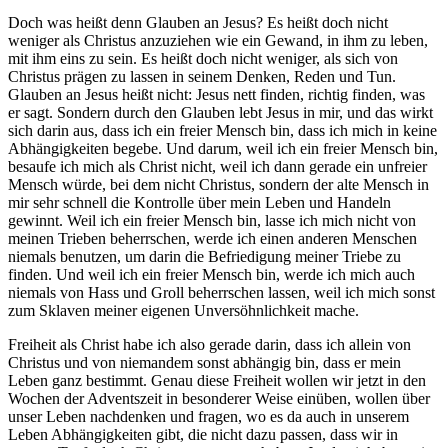
Doch was heißt denn Glauben an Jesus? Es heißt doch nicht
weniger als Christus anzuziehen wie ein Gewand, in ihm zu leben,
mit ihm eins zu sein. Es heißt doch nicht weniger, als sich von
Christus prägen zu lassen in seinem Denken, Reden und Tun.
Glauben an Jesus heißt nicht: Jesus nett finden, richtig finden, was
er sagt. Sondern durch den Glauben lebt Jesus in mir, und das wirkt
sich darin aus, dass ich ein freier Mensch bin, dass ich mich in keine
Abhängigkeiten begebe. Und darum, weil ich ein freier Mensch bin,
besaufe ich mich als Christ nicht, weil ich dann gerade ein unfreier
Mensch würde, bei dem nicht Christus, sondern der alte Mensch in
mir sehr schnell die Kontrolle über mein Leben und Handeln
gewinnt. Weil ich ein freier Mensch bin, lasse ich mich nicht von
meinen Trieben beherrschen, werde ich einen anderen Menschen
niemals benutzen, um darin die Befriedigung meiner Triebe zu
finden. Und weil ich ein freier Mensch bin, werde ich mich auch
niemals von Hass und Groll beherrschen lassen, weil ich mich sonst
zum Sklaven meiner eigenen Unversöhnlichkeit mache.
Freiheit als Christ habe ich also gerade darin, dass ich allein von
Christus und von niemandem sonst abhängig bin, dass er mein
Leben ganz bestimmt. Genau diese Freiheit wollen wir jetzt in den
Wochen der Adventszeit in besonderer Weise einüben, wollen über
unser Leben nachdenken und fragen, wo es da auch in unserem
Leben Abhängigkeiten gibt, die nicht dazu passen, dass wir in