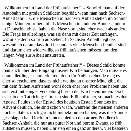
„Willkommen im Land der Frühaufsteher!“ – So wird man auf der
Autobahn mit großen Schildern begrüßt, wenn man nach Sachsen-
Anhalt fährt. Ja, die Menschen in Sachsen-Anhalt stehen im Schnitt
einige Minuten früher auf als Menschen in anderen Bundesländern
in Deutschland; sie haben die Nase vorn, sind eher wach als andere.
Die Frage ist allerdings, was sie dann mit dieser Zeit anfangen,
wofür sie denn so früh aufstehen. In Sachsen-Anhalt liegt das
wesentlich daran, dass dort besonders viele Menschen Pendler sind
und darum eher widerwillig so früh aufstehen müssen, um den
langen Weg zur Arbeit anzutreten.
„Willkommen im Land der Frühaufsteher!“ – Dieses Schild könnte
man auch über den Eingang unserer Kirche hängen. Man müsste es
dann allerdings schon erklären, denn für Außenstehende mag es
eher so erscheinen, dass es nicht wenige in unserer Mitte gibt, die
mit dem frühen Aufstehen wohl doch eher ihre Probleme haben und
sich erst mit einiger Verspätung hier in der Kirche einfinden. Doch
es ist in der Tat richtig: Christen sind Frühaufsteher, so macht es der
Apostel Paulus in der Epistel des heutigen Ersten Sonntags im
Advent deutlich. Sie sind schon wach, während die meisten anderen
noch schlafen, noch gar nicht mitbekommen haben, was die Stunde
geschlagen hat. Doch im Unterschied zu den armen Pendlern in
Sachsen-Anhalt, die nur aus purer Not und purem Zwang so früh
aufstehen müssen, haben Christen einen ganz anderen, viel besseren