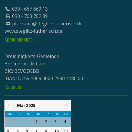
030 - 667 669 13
030 - 703 702 89
pfarramt@steglitz-lutherisch.de
www.
steglitz-lutherisch.de
Spendenkonto
Dreieinigkeits-Gemeinde
Berliner Volksbank
BIC: BEVODEBB
IBAN: DE59 1009 0000 2580 4180 00
Kalender
<
Mai 2025
>
Mo
Di
Mi
Do
Fr
Sa
So
1
2
3
4
5
6
7
8
9
10
11