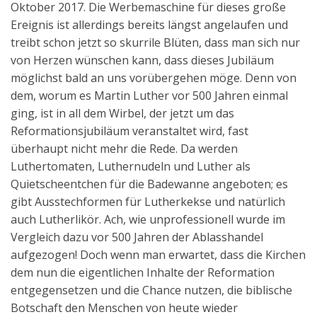
Oktober 2017. Die Werbemaschine für dieses große
Aktuelles
Ereignis ist allerdings bereits längst angelaufen und
treibt schon jetzt so skurrile Blüten, dass man sich nur
Kontakt
von Herzen wünschen kann, dass dieses Jubiläum
English
möglichst bald an uns vorübergehen möge. Denn von
dem, worum es Martin Luther vor 500 Jahren einmal
ging, ist in all dem Wirbel, der jetzt um das
Reformationsjubiläum veranstaltet wird, fast
überhaupt nicht mehr die Rede. Da werden
Luthertomaten, Luthernudeln und Luther als
Quietscheentchen für die Badewanne angeboten; es
gibt Ausstechformen für Lutherkekse und natürlich
auch Lutherlikör. Ach, wie unprofessionell wurde im
Vergleich dazu vor 500 Jahren der Ablasshandel
aufgezogen! Doch wenn man erwartet, dass die Kirchen
dem nun die eigentlichen Inhalte der Reformation
entgegensetzen und die Chance nutzen, die biblische
Botschaft den Menschen von heute wieder