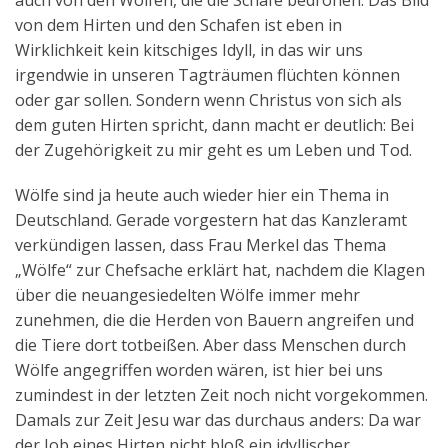
auch von den Wölfen, die die Schafe bedrohen. Das Bild
von dem Hirten und den Schafen ist eben in
Wirklichkeit kein kitschiges Idyll, in das wir uns
irgendwie in unseren Tagträumen flüchten können
oder gar sollen. Sondern wenn Christus von sich als
dem guten Hirten spricht, dann macht er deutlich: Bei
der Zugehörigkeit zu mir geht es um Leben und Tod.
Wölfe sind ja heute auch wieder hier ein Thema in
Deutschland. Gerade vorgestern hat das Kanzleramt
verkündigen lassen, dass Frau Merkel das Thema
„Wölfe“ zur Chefsache erklärt hat, nachdem die Klagen
über die neuangesiedelten Wölfe immer mehr
zunehmen, die die Herden von Bauern angreifen und
die Tiere dort totbeißen. Aber dass Menschen durch
Wölfe angegriffen worden wären, ist hier bei uns
zumindest in der letzten Zeit noch nicht vorgekommen.
Damals zur Zeit Jesu war das durchaus anders: Da war
der Job eines Hirten nicht bloß ein idyllischer