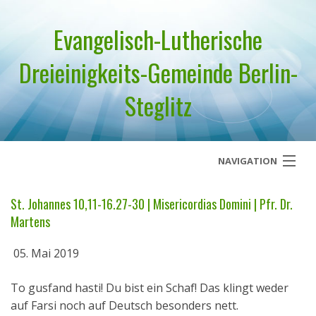
Evangelisch-Lutherische
Dreieinigkeits-Gemeinde Berlin-
Steglitz
NAVIGATION
Startseite
St. Johannes 10,11-16.27-30 | Misericordias Domini | Pfr. Dr.
Martens
Über uns
05. Mai 2019
Geistliches Wort
To gusfand hasti! Du bist ein Schaf! Das klingt weder
Termine
auf Farsi noch auf Deutsch besonders nett.