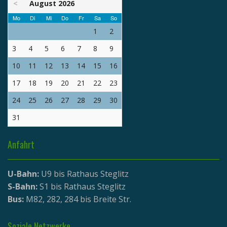
<
August 2026
Mo
Di
Mi
Do
Fr
Sa
So
1
2
3
4
5
6
7
8
9
10
11
12
13
14
15
16
17
18
19
20
21
22
23
24
25
26
27
28
29
30
31
Anfahrt
U-Bahn:
U9 bis Rathaus Steglitz
S-Bahn:
S1 bis Rathaus Steglitz
Bus:
M82, 282, 284 bis Breite Str.
Soziale Netzwerke