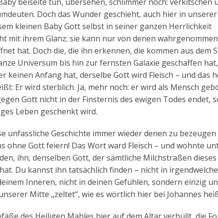
 Baby beiseite tun, übersehen, schlimmer noch: verkitschen
deuten. Doch das Wunder geschieht, auch hier in unserer 
m kleinen Baby Gott selbst in seiner ganzen Herrlichkeit
nicht mit ihrem Glanz; sie kann nur von denen wahrgenommen
fnet hat. Doch die, die ihn erkennen, die kommen aus dem 
anze Universum bis hin zur fernsten Galaxie geschaffen hat,
r keinen Anfang hat, derselbe Gott wird Fleisch – und das h
ißt: Er wird sterblich. Ja, mehr noch: er wird als Mensch geb
gegen Gott nicht in der Finsternis des ewigen Todes endet, 
iges Leben geschenkt wird.
iese unfassliche Geschichte immer wieder denen zu bezeugen
ns ohne Gott feiern! Das Wort ward Fleisch – und wohnte unt
nden, ihn, denselben Gott, der sämtliche Milchstraßen dieses
t. Du kannst ihn tatsächlich finden – nicht in irgendwelch
einem Inneren, nicht in deinen Gefühlen, sondern einzig und
nserer Mitte „zeltet“, wie es wörtlich hier bei Johannes heiß
Gefäße des Heiligen Mahles hier auf dem Altar verhüllt, die F