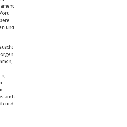
stament
Wort
nsere
men und
täuscht
 Morgen
ommen,
en,
em
ie
das auch
ib und