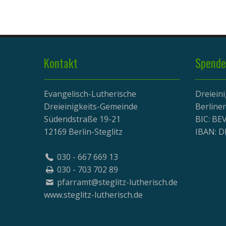
Kontakt
Spende
Evangelisch-Lutherische
Dreiein
Dreieinigkeits-Gemeinde
Berline
Südendstraße 19-21
BIC: B
12169 Berlin-Steglitz
IBAN: D
030 - 667 669 13
030 - 703 702 89
pfarramt@steglitz-lutherisch.de
www.
steglitz-lutherisch.de