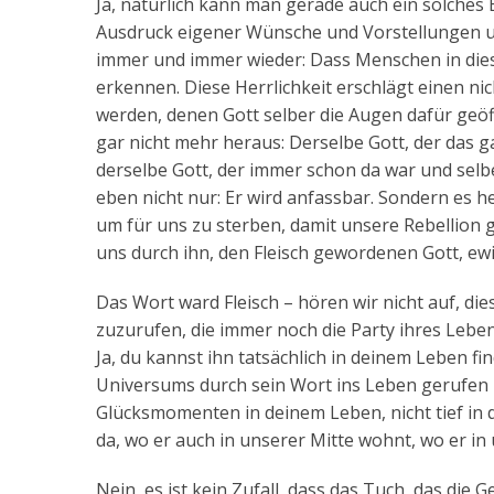
Ja, natürlich kann man gerade auch ein solches
Ausdruck eigener Wünsche und Vorstellungen um
immer und immer wieder: Dass Menschen in diese
erkennen. Diese Herrlichkeit erschlägt einen 
werden, denen Gott selber die Augen dafür geöf
gar nicht mehr heraus: Derselbe Gott, der das g
derselbe Gott, der immer schon da war und selbe
eben nicht nur: Er wird anfassbar. Sondern es he
um für uns zu sterben, damit unsere Rebellion 
uns durch ihn, den Fleisch gewordenen Gott, ew
Das Wort ward Fleisch – hören wir nicht auf, d
zuzurufen, die immer noch die Party ihres Lebe
Ja, du kannst ihn tatsächlich in deinem Leben fi
Universums durch sein Wort ins Leben gerufen ha
Glücksmomenten in deinem Leben, nicht tief in d
da, wo er auch in unserer Mitte wohnt, wo er in u
Nein, es ist kein Zufall, dass das Tuch, das die 