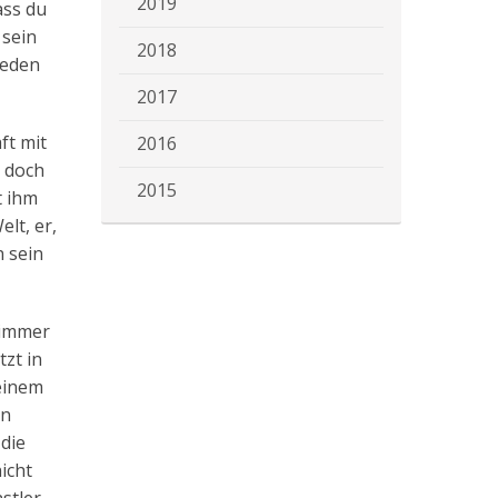
2019
ass du
 sein
2018
 jeden
2017
ft mit
2016
n doch
2015
t ihm
lt, er,
n sein
 immer
zt in
einem
en
 die
icht