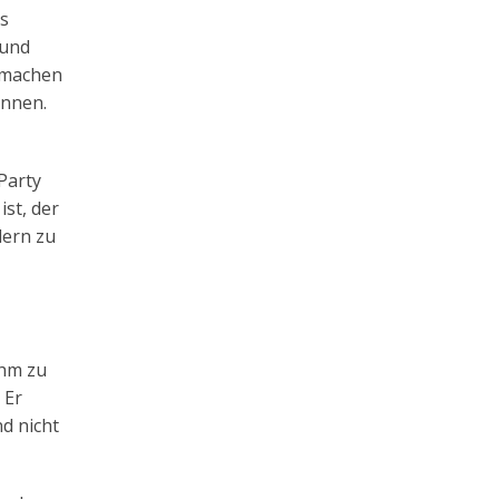
rs
 und
, machen
önnen.
Party
ist, der
dern zu
ihm zu
 Er
nd nicht