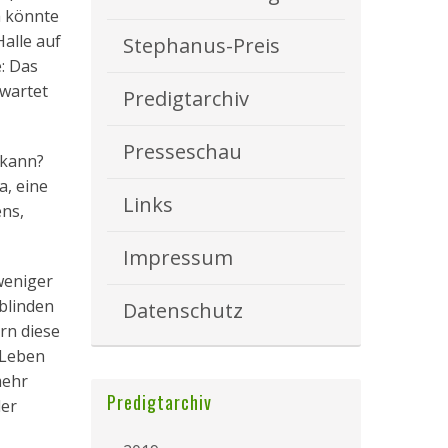
a könnte
alle auf
Stephanus-Preis
: Das
ewartet
Predigtarchiv
Presseschau
 kann?
a, eine
Links
ens,
Impressum
weniger
 blinden
Datenschutz
rn diese
n Leben
mehr
Predigtarchiv
der