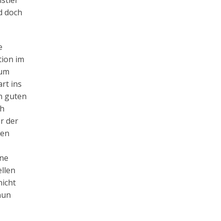
stler
d doch
e
tion im
zum
rt ins
en guten
ch
r der
hen
ine
llen
nicht
nun