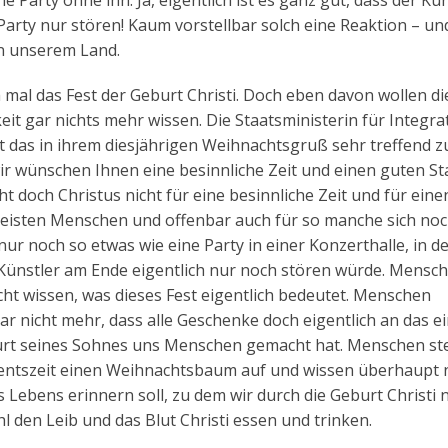
Party ohne ihn. Ja, eigentlich ist es ganz gut, dass der Kün
 Party nur stören! Kaum vorstellbar solch eine Reaktion – un
in unserem Land.
h mal das Fest der Geburt Christi. Doch eben davon wollen di
t gar nichts mehr wissen. Die Staatsministerin für Integra
das in ihrem diesjährigen Weihnachtsgruß sehr treffend 
wir wünschen Ihnen eine besinnliche Zeit und einen guten Sta
t doch Christus nicht für eine besinnliche Zeit und für ein
e meisten Menschen und offenbar auch für so manche sich no
ur noch so etwas wie eine Party in einer Konzerthalle, in de
r Künstler am Ende eigentlich nur noch stören würde. Mensc
cht wissen, was dieses Fest eigentlich bedeutet. Menschen
r nicht mehr, dass alle Geschenke doch eigentlich an das e
burt seines Sohnes uns Menschen gemacht hat. Menschen ste
dventszeit einen Weihnachtsbaum auf und wissen überhaupt 
ebens erinnern soll, zu dem wir durch die Geburt Christi 
 den Leib und das Blut Christi essen und trinken.