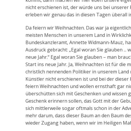
kommt; dann machen wir hier eben unsere eigene 
nicht erschienen ist, der würde uns bei unserer
erleben wir genau das in diesen Tagen überall 
Da feiern wir Weihnachten. Das war ja eigentlic
meisten Menschen in unserem Land in Wirklichkei
Bundeskanzleramt, Annette Widmann-Mauz, hat 
Ausdruck gebracht: „Egal woran Sie glauben ... 
neue Jahr.“ Egal woran Sie glauben – man brauch
Start ins neue Jahr. Ja, Weihnachten ist für di
christlich nennenden Politiker in unserem Land n
Künstler nicht erschienen ist und bei der diese
feiern Weihnachten und wollen ernsthaft gar ni
überschütten sich mit Geschenken und wissen ga
Geschenk erinnern sollen, das Gott mit der Ge
sich mittlerweile sogar oftmals schon in der A
mehr darum, dass dieser Baum an den Baum des L
wieder Zugang haben, wenn wir im Heiligen Mahl