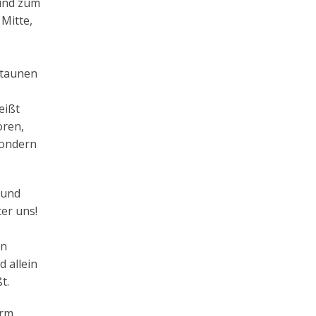
 und zum
Mitte,
Staunen
eißt
oren,
sondern
 und
er uns!
en
 allein
t.
orm