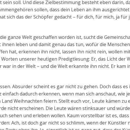
 sein soll. Und diese Zielbestimmung besteht eben darin, d
sammengehören sollen, dass dein Leben an ihm ausgerichtet
 hat sich das der Schöpfer gedacht – für dich, für mich, ja für
 die ganze Welt geschaffen worden ist, sucht die Gemeinscha
it ihnen leben und damit genau das tun, wofür die Mensche
fen hat, erkennen ihn nicht, lassen ihn nicht rein, wollen mi
n Worten unserer heutigen Predigtlesung: Er, das Licht der We
 war in der Welt – und die Welt erkannte ihn nicht. Er kam i
assen. Absurder scheint es gar nicht zu gehen. Doch dass es
einfach dadurch erkennen, wenn man sich anschaut, wie jet
Land Weihnachten feiern. Stellt euch vor, Leute kämen zu 
rde nicht erscheinen. Die Leute wären stinksauer und würd
uch sehen und erleben wollen. Kaum vorstellbar ist es, dass
den: Ach, ist doch gar nicht so schlimm, wenn der Künstler n