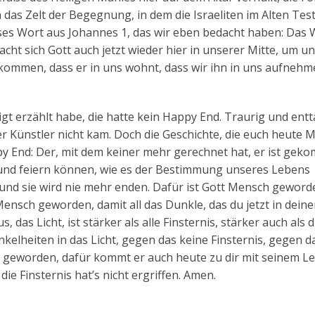
an das Zelt der Begegnung, in dem die Israeliten im Alten Te
ses Wort aus Johannes 1, das wir eben bedacht haben: Das 
acht sich Gott auch jetzt wieder hier in unserer Mitte, um u
ommen, dass er in uns wohnt, dass wir ihn in uns aufneh
igt erzählt habe, die hatte kein Happy End. Traurig und ent
r Künstler nicht kam. Doch die Geschichte, die euch heute
y End: Der, mit dem keiner mehr gerechnet hat, er ist gek
n und feiern können, wie es der Bestimmung unseres Lebens
 und sie wird nie mehr enden. Dafür ist Gott Mensch geword
 Mensch geworden, damit all das Dunkle, das du jetzt in dein
, das Licht, ist stärker als alle Finsternis, stärker auch als d
unkelheiten in das Licht, gegen das keine Finsternis, gegen 
h geworden, dafür kommt er auch heute zu dir mit seinem Le
 die Finsternis hat’s nicht ergriffen. Amen.