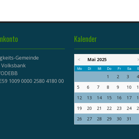
nkonto
Kalender
igkeits-Gemeinde
<
Mai 2025
r Volksbank
Mo
Di
Mi
Do
Fr
Sa
S
EVODEBB
1
2
3
4
E59 1009 0000 2580 4180 00
5
6
7
8
9
10
1
12
13
14
15
16
17
1
19
20
21
22
23
24
2
26
27
28
29
30
31