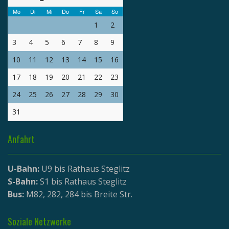
Mo
Di
Mi
Do
Fr
Sa
So
1
2
3
4
5
6
7
8
9
10
11
12
13
14
15
16
17
18
19
20
21
22
23
24
25
26
27
28
29
30
31
Anfahrt
U-Bahn:
U9 bis Rathaus Steglitz
S-Bahn:
S1 bis Rathaus Steglitz
Bus:
M82, 282, 284 bis Breite Str.
Soziale Netzwerke