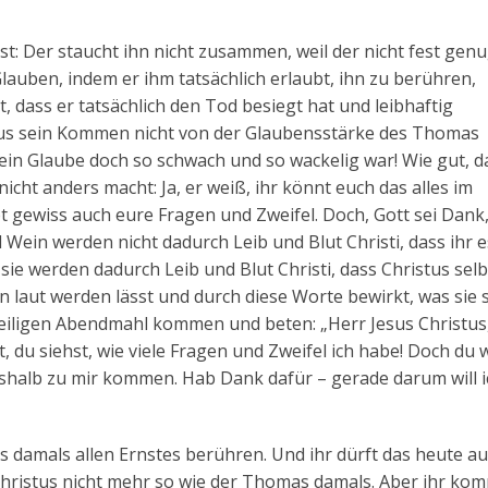
t: Der staucht ihn nicht zusammen, weil der nicht fest gen
auben, indem er ihm tatsächlich erlaubt, ihn zu berühren,
st, dass er tatsächlich den Tod besiegt hat und leibhaftig
istus sein Kommen nicht von der Glaubensstärke des Thomas
in Glaube doch so schwach und so wackelig war! Wie gut, d
cht anders macht: Ja, er weiß, ihr könnt euch das alles im
bt gewiss auch eure Fragen und Zweifel. Doch, Gott sei Dank
Wein werden nicht dadurch Leib und Blut Christi, dass ihr e
sie werden dadurch Leib und Blut Christi, dass Christus selb
n laut werden lässt und durch diese Worte bewirkt, was sie 
Heiligen Abendmahl kommen und beten: „Herr Jesus Christus
 du siehst, wie viele Fragen und Zweifel ich habe! Doch du w
eshalb zu mir kommen. Hab Dank dafür – gerade darum will i
 damals allen Ernstes berühren. Und ihr dürft das heute au
Christus nicht mehr so wie der Thomas damals. Aber ihr ko