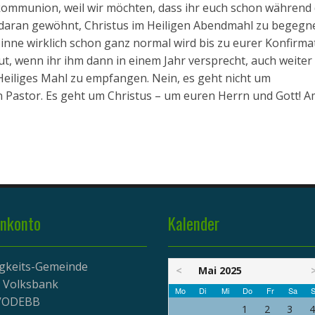
tkommunion, weil wir möchten, dass ihr euch schon während
daran gewöhnt, Christus im Heiligen Abendmahl zu begegne
inne wirklich schon ganz normal wird bis zu eurer Konfirma
tut, wenn ihr ihm dann in einem Jahr versprecht, auch weiter
Heiliges Mahl zu empfangen. Nein, es geht nicht um
n Pastor. Es geht um Christus – um euren Herrn und Gott! A
nkonto
Kalender
igkeits-Gemeinde
<
Mai 2025
r Volksbank
Mo
Di
Mi
Do
Fr
Sa
S
EVODEBB
1
2
3
4