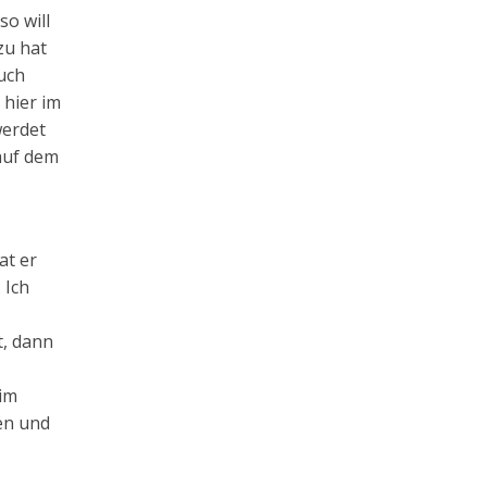
so will
zu hat
auch
 hier im
werdet
 auf dem
at er
 Ich
t, dann
 im
en und