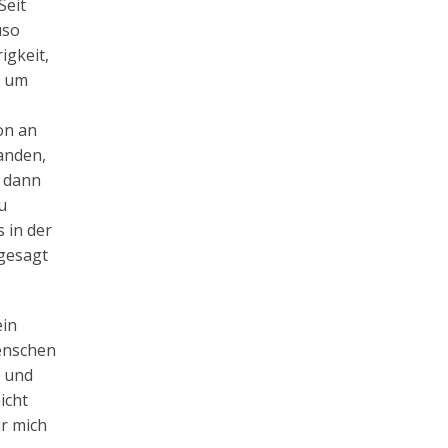
Seit
uso
igkeit,
, um
on an
tanden,
, dann
u
 in der
ugesagt
ein
Menschen
i und
icht
ür mich