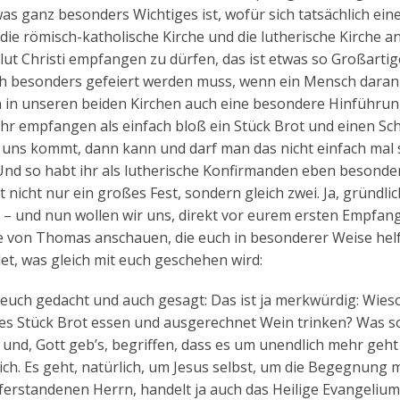
s ganz besonders Wichtiges ist, wofür sich tatsächlich ein
die römisch-katholische Kirche und die lutherische Kirche a
lut Christi empfangen zu dürfen, das ist etwas so Großartig
uch besonders gefeiert werden muss, wenn ein Mensch dara
en in unseren beiden Kirchen auch eine besondere Hinführu
hr empfangen als einfach bloß ein Stück Brot und einen Sc
 uns kommt, dann kann und darf man das nicht einfach mal 
. Und so habt ihr als lutherische Konfirmanden eben besonde
nicht nur ein großes Fest, sondern gleich zwei. Ja, gründlic
en – und nun wollen wir uns, direkt vor eurem ersten Empfan
e von Thomas anschauen, die euch in besonderer Weise hel
et, was gleich mit euch geschehen wird:
n euch gedacht und auch gesagt: Das ist ja merkwürdig: Wies
hes Stück Brot essen und ausgerechnet Wein trinken? Was so
 und, Gott geb’s, begriffen, dass es um unendlich mehr geht
h. Es geht, natürlich, um Jesus selbst, um die Begegnung m
rstandenen Herrn, handelt ja auch das Heilige Evangelium,