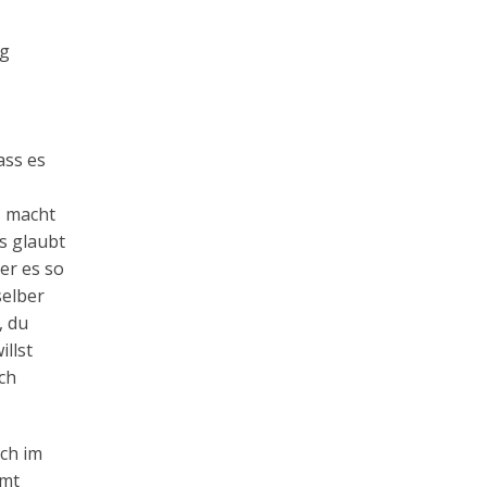
ug
ass es
, macht
s glaubt
er es so
selber
, du
illst
ch
ch im
mmt