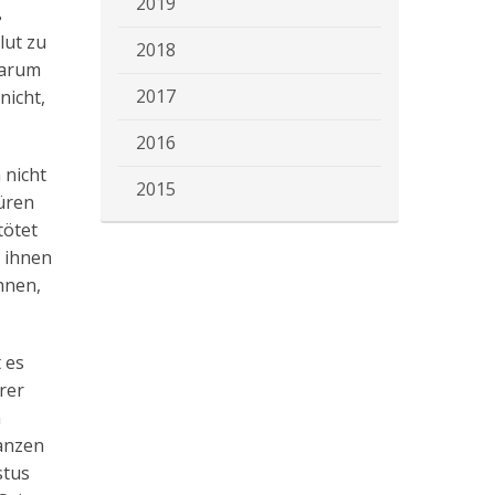
2019
ß
lut zu
2018
darum
2017
nicht,
2016
 nicht
2015
üren
tötet
i ihnen
hnen,
 es
rer
n
ganzen
stus