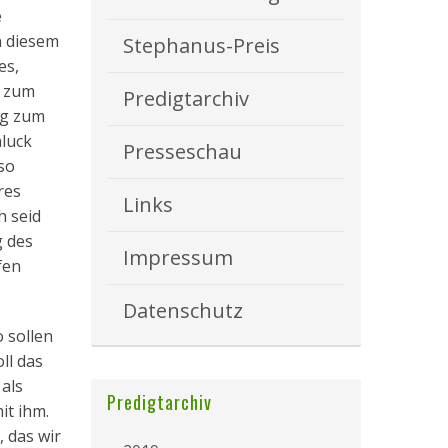
e
n diesem
Stephanus-Preis
es,
n zum
Predigtarchiv
ng zum
hluck
Presseschau
so
res
Links
h seid
g des
Impressum
fen
Datenschutz
o sollen
ll das
 als
Predigtarchiv
it ihm.
 das wir