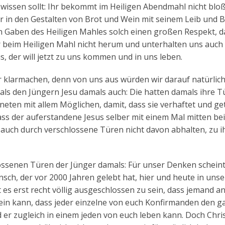
r wissen sollt: Ihr bekommt im Heiligen Abendmahl nicht blo
r in den Gestalten von Brot und Wein mit seinem Leib und B
 Gaben des Heiligen Mahles solch einen großen Respekt, 
r beim Heiligen Mahl nicht herum und unterhalten uns auch 
s, der will jetzt zu uns kommen und in uns leben.
der klarmachen, denn von uns aus würden wir darauf natürlich
als den Jüngern Jesu damals auch: Die hatten damals ihre T
neten mit allem Möglichen, damit, dass sie verhaftet und ge
ass der auferstandene Jesus selber mit einem Mal mitten be
h auch durch verschlossene Türen nicht davon abhalten, zu i
ossenen Türen der Jünger damals: Für unser Denken scheint
nsch, der vor 2000 Jahren gelebt hat, hier und heute in unse
 es erst recht völlig ausgeschlossen zu sein, dass jemand a
sein kann, dass jeder einzelne von euch Konfirmanden den 
 er zugleich in einem jeden von euch leben kann. Doch Chri