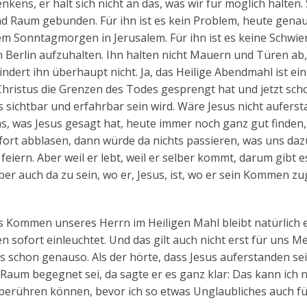
ens, er hält sich nicht an das, was wir für möglich halten. 
und Raum gebunden. Für ihn ist es kein Problem, heute gena
m Sonntagmorgen in Jerusalem. Für ihn ist es keine Schwier
 in Berlin aufzuhalten. Ihn halten nicht Mauern und Türen ab
ndert ihn überhaupt nicht. Ja, das Heilige Abendmahl ist ein
 Christus die Grenzen des Todes gesprengt hat und jetzt sch
uns sichtbar und erfahrbar sein wird. Wäre Jesus nicht aufers
as, was Jesus gesagt hat, heute immer noch ganz gut finden
fort abblasen, dann würde da nichts passieren, was uns daz
iern. Aber weil er lebt, weil er selber kommt, darum gibt es
lber auch da zu sein, wo er, Jesus, ist, wo er sein Kommen z
s Kommen unseres Herrn im Heiligen Mahl bleibt natürlich 
en sofort einleuchtet. Und das gilt auch nicht erst für uns 
 schon genauso. Als der hörte, dass Jesus auferstanden se
aum begegnet sei, da sagte er es ganz klar: Das kann ich n
r berühren können, bevor ich so etwas Unglaubliches auch f