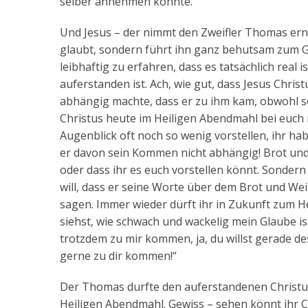
selber annehmen könnte.
Und Jesus – der nimmt den Zweifler Thomas erns
glaubt, sondern führt ihn ganz behutsam zum Gl
leibhaftig zu erfahren, dass es tatsächlich real i
auferstanden ist. Ach, wie gut, dass Jesus Chr
abhängig machte, dass er zu ihm kam, obwohl se
Christus heute im Heiligen Abendmahl bei euch ni
Augenblick oft noch so wenig vorstellen, ihr ha
er davon sein Kommen nicht abhängig! Brot und 
oder dass ihr es euch vorstellen könnt. Sondern 
will, dass er seine Worte über dem Brot und Wei
sagen. Immer wieder dürft ihr in Zukunft zum 
siehst, wie schwach und wackelig mein Glaube ist,
trotzdem zu mir kommen, ja, du willst gerade d
gerne zu dir kommen!“
Der Thomas durfte den auferstandenen Christus
Heiligen Abendmahl. Gewiss – sehen könnt ihr 