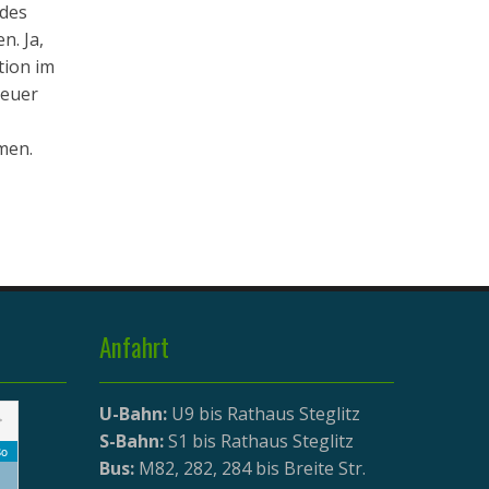
 des
n. Ja,
tion im
 euer
men.
Anfahrt
U-Bahn:
U9 bis Rathaus Steglitz
>
S-Bahn:
S1 bis Rathaus Steglitz
o
Bus:
M82, 282, 284 bis Breite Str.