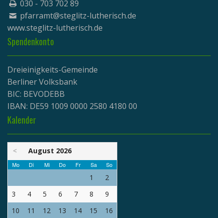
030 - 703 702 89
pfarramt@steglitz-lutherisch.de
www.
steglitz-lutherisch.de
Spendenkonto
Dreieinigkeits-Gemeinde
Berliner Volksbank
BIC: BEVODEBB
IBAN: DE59 1009 0000 2580 4180 00
Kalender
<
August 2026
Mo
Di
Mi
Do
Fr
Sa
So
1
2
3
4
5
6
7
8
9
10
11
12
13
14
15
16