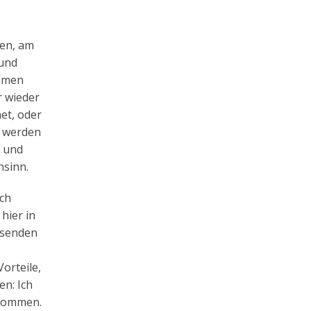
ten, am
 und
eimen
r wieder
het, oder
s werden
n und
nsinn.
ch
hier in
 senden
orteile,
en: Ich
nkommen.