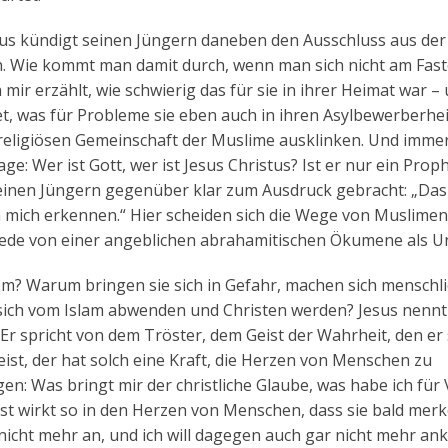
Jesus kündigt seinen Jüngern daneben den Ausschluss aus der
an. Wie kommt man damit durch, wenn man sich nicht am Fas
mir erzählt, wie schwierig das für sie in ihrer Heimat war –
et, was für Probleme sie eben auch in ihren Asylbewerberh
n religiösen Gemeinschaft der Muslime ausklinken. Und imme
age: Wer ist Gott, wer ist Jesus Christus? Ist er nur ein Prop
ls seinen Jüngern gegenüber klar zum Ausdruck gebracht: „Da
h mich erkennen.“ Hier scheiden sich die Wege von Muslime
Gerede von einer angeblichen abrahamitischen Ökumene als U
 Warum bringen sie sich in Gefahr, machen sich menschli
sich vom Islam abwenden und Christen werden? Jesus nennt 
r spricht von dem Tröster, dem Geist der Wahrheit, den er
Geist, der hat solch eine Kraft, die Herzen von Menschen zu
n: Was bringt mir der christliche Glaube, was habe ich für V
t wirkt so in den Herzen von Menschen, dass sie bald merk
icht mehr an, und ich will dagegen auch gar nicht mehr a