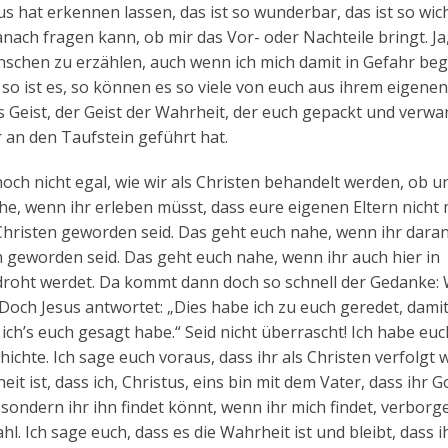
us hat erkennen lassen, das ist so wunderbar, das ist so wich
nach fragen kann, ob mir das Vor- oder Nachteile bringt. Ja
schen zu erzählen, auch wenn ich mich damit in Gefahr be
, so ist es, so können es so viele von euch aus ihrem eigene
es Geist, der Geist der Wahrheit, der euch gepackt und verwa
 an den Taufstein geführt hat.
noch nicht egal, wie wir als Christen behandelt werden, ob u
he, wenn ihr erleben müsst, dass eure eigenen Eltern nicht
 Christen geworden seid. Das geht euch nahe, wenn ihr daran
en geworden seid. Das geht euch nahe, wenn ihr auch hier in
roht werdet. Da kommt dann doch so schnell der Gedanke: 
Doch Jesus antwortet: „Dies habe ich zu euch geredet, dami
ich’s euch gesagt habe.“ Seid nicht überrascht! Ich habe eu
hichte. Ich sage euch voraus, dass ihr als Christen verfolgt 
t ist, dass ich, Christus, eins bin mit dem Vater, dass ihr Go
, sondern ihr ihn findet könnt, wenn ihr mich findet, verborg
. Ich sage euch, dass es die Wahrheit ist und bleibt, dass ih