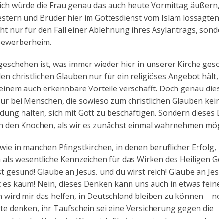
ich würde die Frau genau das auch heute Vormittag äußern
western und Brüder hier im Gottesdienst vom Islam lossagte
ht nur für den Fall einer Ablehnung ihres Asylantrags, son
lbewerberheim.
eschehen ist, was immer wieder hier in unserer Kirche gesc
n christlichen Glauben nur für ein religiöses Angebot hält,
inem auch erkennbare Vorteile verschafft. Doch genau die
 nur bei Menschen, die sowieso zum christlichen Glauben kei
ung halten, sich mit Gott zu beschäftigen. Sondern dieses
er in den Knochen, als wir es zunächst einmal wahrnehmen mö
n wie in manchen Pfingstkirchen, in denen beruflicher Erfolg,
als wesentliche Kennzeichen für das Wirken des Heiligen G
t gesund! Glaube an Jesus, und du wirst reich! Glaube an Je
 es kaum! Nein, dieses Denken kann uns auch in etwas fein
ird mir das helfen, in Deutschland bleiben zu können – ne
ute denken, ihr Taufschein sei eine Versicherung gegen die