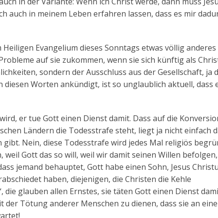
auch in der Variante: Wenn ich Christ werde, dann muss Jes
ch auch in meinem Leben erfahren lassen, dass es mir dadu
 Heiligen Evangelium dieses Sonntags etwas völlig anderes 
 Probleme auf sie zukommen, wenn sie sich künftig als Chris
chkeiten, sondern der Ausschluss aus der Gesellschaft, ja 
 diesen Worten ankündigt, ist so unglaublich aktuell, dass 
 wird, er tue Gott einen Dienst damit. Dass auf die Konversi
schen Ländern die Todesstrafe steht, liegt ja nicht einfach 
gibt. Nein, diese Todesstrafe wird jedes Mal religiös begrü
eil Gott das so will, weil wir damit seinen Willen befolgen,
 dass jemand behauptet, Gott habe einen Sohn, Jesus Christu
erabschiedet haben, diejenigen, die Christen die Kehle
, die glauben allen Ernstes, sie täten Gott einen Dienst dami
it der Tötung anderer Menschen zu dienen, dass sie an eine
artet!