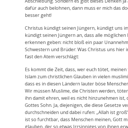
Abschiebung. Sondern es gibt dieses Denken ja 
dafür auch belohnen, dann muss er mich das do
besser geht!
Christus kündigt seinen Jüngern, kündigt uns im
kündigt seinen Jüngern an, dass alle möglichen
erkennen geben: nicht bloß ein paar Unannehmli
Schwestern und Brüder: Was Christus uns hier in
fast den Atem verschlägt:
Es kommt die Zeit, dass, wer euch tötet, meinen
Islam zum christlichen Glauben in vielen muslimi
dass es in diesen Ländern lauter böse Menschen 
Wir müssen Muslime, die Christen werden, töten, w
ihn damit ehren, weil es nicht hinzunehmen ist,
Gottes Sohn. Ja, diejenigen, die diese Gesetze v
durchschneiden und dabei rufen: „Allah ist groß“
ist so furchtbar, dass Menschen meinen, Gott m
glauben, der so etwas Irrsinniges von ihnen erw