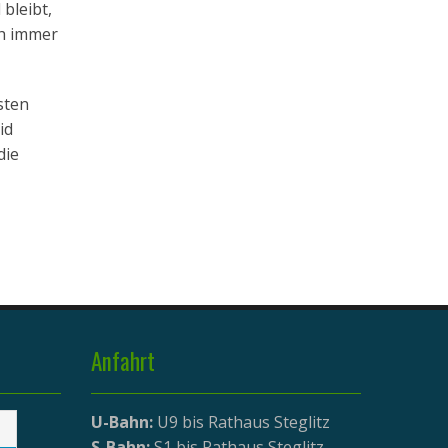
bleibt,
ch immer
isten
id
die
Anfahrt
U-Bahn:
U9 bis Rathaus Steglitz
S-Bahn:
S1 bis Rathaus Steglitz