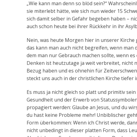
„Wie kann man denn so blöd sein?“ Wahrscheinl
sie miterlebt hätte, wie sich nun wieder 15 Sch
sich damit selber in Gefahr begeben haben – nic
auch schon heute bei ihrer Rückkehr in ihr Asy
Nein, was heute Morgen hier in unserer Kirche g
das kann man auch nicht begreifen, wenn man de
dem man nur Gebrauch machen sollte, wenn es e
Denken ist heutzutage ja weit verbreitet, nicht
Bezug haben und es ohnehin für Zeitverschwend
steckt uns auch in der christlichen Kirche tief
Es muss ja nicht gleich so platt und primitiv sei
Gesundheit und der Erwerb von Statussymbolen 
propagiert werden: Glaube an Jesus, und du wirs
du hast keine Probleme mehr! Unbiblischer geht
Form überkommen: Wenn ich Christ werde, dann w
nicht unbedingt in dieser platten Form, dass Le