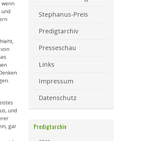
, wenn
n und
Stephanus-Preis
dern
Predigtarchiv
hieht,
Presseschau
 von
ses
Links
nen
 Denken
Impressum
gen.
Datenschutz
eistes
sus, und
erer
Predigtarchiv
in, gar