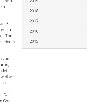
us mich
2019
rch
2018
2017
an: Er
ten zu
2016
der Tod.
2015
es einem
on vom
daran,
ndet:
 weil wir
s sei
t! Das
n Gott