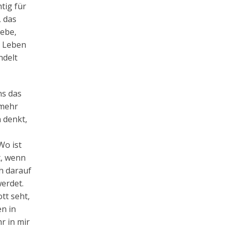
tig für
, das
gebe,
n Leben
ndelt
ns das
 mehr
 denkt,
Wo ist
t, wenn
ch darauf
werdet.
tt seht,
en in
r in mir