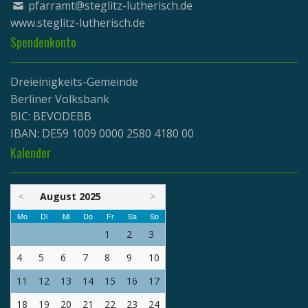
pfarramt@steglitz-lutherisch.de
www.
steglitz-lutherisch.de
Spendenkonto
Dreieinigkeits-Gemeinde
Berliner Volksbank
BIC: BEVODEBB
IBAN: DE59 1009 0000 2580 4180 00
Kalender
<
August 2025
>
Mo
Di
Mi
Do
Fr
Sa
So
1
2
3
4
5
6
7
8
9
10
11
12
13
14
15
16
17
18
19
20
21
22
23
24