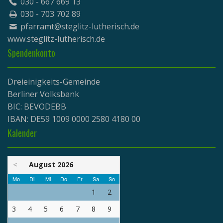
030 - 667 669 13
030 - 703 702 89
pfarramt@steglitz-lutherisch.de
www.
steglitz-lutherisch.de
Spendenkonto
Dreieinigkeits-Gemeinde
Berliner Volksbank
BIC: BEVODEBB
IBAN: DE59 1009 0000 2580 4180 00
Kalender
<
August 2026
Mo
Di
Mi
Do
Fr
Sa
So
1
2
3
4
5
6
7
8
9