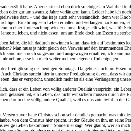
erade erzählt habe. Aber es steckt eben doch so einiges an Wahrheit in
ieben oder gar um zwanzig Jahre verlängern kann. Leider habe ich no
elsweise dazu – und das ist ja auch sehr verständlich, denn wer Knobl
richtigen Ernährung sein Leben erhalten und verlängern zu können, is
enn in einer Untersuchung wieder einmal festgestellt wird, was für Sc
 lange zu leben, und nicht essen, um am Ende doch am Essen zu sterbe
sieben Jahre, die ich dadurch gewinnen kann, dass ich auf bestimmtes 
en leben? Man muss ja nicht gleich den Verweis auf den brummenden E
lar: Ich kann mich noch so gesund und ausgewogen ernähren, ich kann n
 zu mir nehme, esse ich mich weiter meinem eigenen Tod entgegen.
 der Predigtlesung des heutigen Sonntags: Da geht es auch um Essen un
uch Christus spricht hier in unserer Predigtlesung davon, dass wir du
Leben, das er verspricht, unendlich mehr ist als eine Verlängerung unse
ich, dass er ein Leben von völlig anderer Qualität verspricht, ein Lebe
sich gelassen hat, ein Leben, das nicht wir sichern müssen durch die 
eben darum eine völlig andere Qualität, weil es uns zuteilwird in der Ge
en Versen zuvor hatte Christus schon sehr deutlich gemacht, was mit die
ube, von dem Christus hier spricht, ist der Glaube an ihn, an seine Per
s ewige Leben bekommen.“ Sondern er sagt: Wer glaubt, wer an mich gl
hängen können. Sondern es geht darum, dass wir hier und jetzt, mitten 