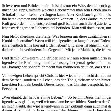
Schwestern und Brüder, natürlich ist das nur ein Witz, den ich euch g
unzählige Tipps, mithilfe welcher Lebensmittel man sein Leben um s
Schokolade sein Leben verlängern kann. Aber Knoblauch gehört beispi
ihn herankommen und ihn anstecken könnten. Ja, der Glaube, mit der 
Kult geworden – und entsprechend groß ist dann auch die Hysterie, w
lebensverlängernden Lebensmittel befinden. Man will doch essen, um
Nun bleibt allerdings die Frage: Was bringen mir diese zusätzlichen 
Knoblauch ernähre? Wozu will ich eigentlich so lange hier auf Erd
ich eigentlich lange hier auf Erden leben? Und eines ist ohnehin k
dadurch nicht verhindern. Im Gegenteil: Mit jeder Mahlzeit, die ich
Und damit, Schwestern und Brüder, sind wir nun schon mitten drin in
irgendwelche Ernährungs- und Lebensratgeber jemals geben könnten. A
als Diätratgeber, sondern er macht von vornherein deutlich, dass das 
Vom ewigen Leben spricht Christus hier wiederholt, macht damit deutl
dem Sterben, sondern ein Leben, das den Tod gleichsam schon hinter 
korrekten Handeln beruht. Dieses Leben, das Christus verspricht, hat 
Person ist.
„Wer glaubt, der hat das ewige Leben.“ – So beginnt Jesus hier. In d
irgendetwas glauben, weil wir uns dann besser fühlen. Sondern der Gla
an mich glaubt, der wird irgendwann in der Zukunft dann auch mal da
darum, dass wir dank Jesus ein paar Jahre hinten an unser Leben dran