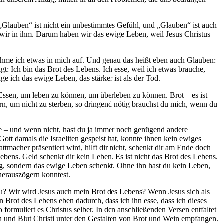
„Glauben“ ist nicht ein unbestimmtes Gefühl, und „Glauben“ ist auch
d wir in ihm. Darum haben wir das ewige Leben, weil Jesus Christus
nehme ich etwas in mich auf. Und genau das heißt eben auch Glauben:
t: Ich bin das Brot des Lebens. Ich esse, weil ich etwas brauche,
e ich das ewige Leben, das stärker ist als der Tod.
 Essen, um leben zu können, um überleben zu können. Brot – es ist
rn, um nicht zu sterben, so dringend nötig brauchst du mich, wenn du
ecke – und wenn nicht, hast du ja immer noch genügend andere
Gott damals die Israeliten gespeist hat, konnte ihnen kein ewiges
ttmacher präsentiert wird, hilft dir nicht, schenkt dir am Ende doch
bens. Geld schenkt dir kein Leben. Es ist nicht das Brot des Lebens.
rung, sondern das ewige Leben schenkt. Ohne ihn hast du kein Leben,
herauszögern konntest.
? Wir wird Jesus auch mein Brot des Lebens? Wenn Jesus sich als
n Brot des Lebens eben dadurch, dass ich ihn esse, dass ich dieses
ormuliert es Christus selber. In den anschließenden Versen entfaltet
sch und Blut Christi unter den Gestalten von Brot und Wein empfangen.