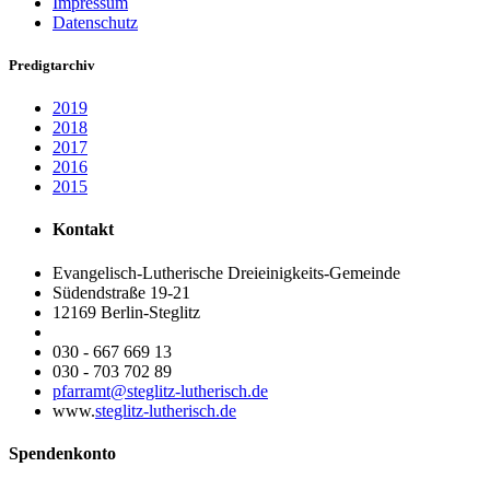
Impressum
Datenschutz
Predigtarchiv
2019
2018
2017
2016
2015
Kontakt
Evangelisch-Lutherische Dreieinigkeits-Gemeinde
Südendstraße 19-21
12169 Berlin-Steglitz
030 - 667 669 13
030 - 703 702 89
pfarramt@steglitz-lutherisch.de
www.
steglitz-lutherisch.de
Spendenkonto