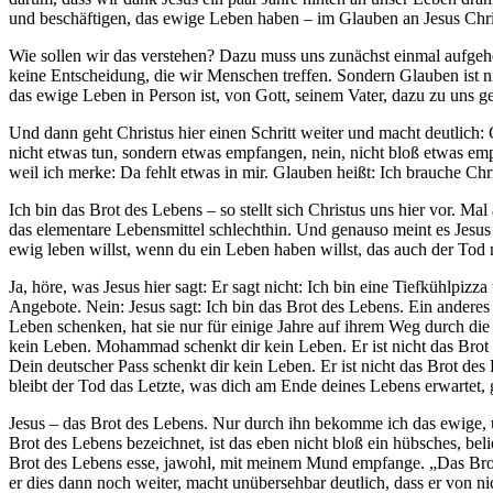
und beschäftigen, das ewige Leben haben – im Glauben an Jesus Chri
Wie sollen wir das verstehen? Dazu muss uns zunächst einmal aufgeh
keine Entscheidung, die wir Menschen treffen. Sondern Glauben ist ni
das ewige Leben in Person ist, von Gott, seinem Vater, dazu zu uns 
Und dann geht Christus hier einen Schritt weiter und macht deutlich
nicht etwas tun, sondern etwas empfangen, nein, nicht bloß etwas empf
weil ich merke: Da fehlt etwas in mir. Glauben heißt: Ich brauche Ch
Ich bin das Brot des Lebens – so stellt sich Christus uns hier vor. 
das elementare Lebensmittel schlechthin. Und genauso meint es Jesus
ewig leben willst, wenn du ein Leben haben willst, das auch der Tod
Ja, höre, was Jesus hier sagt: Er sagt nicht: Ich bin eine Tiefkühlpi
Angebote. Nein: Jesus sagt: Ich bin das Brot des Lebens. Ein anderes B
Leben schenken, hat sie nur für einige Jahre auf ihrem Weg durch die W
kein Leben. Mohammad schenkt dir kein Leben. Er ist nicht das Brot d
Dein deutscher Pass schenkt dir kein Leben. Er ist nicht das Brot des
bleibt der Tod das Letzte, was dich am Ende deines Lebens erwartet,
Jesus – das Brot des Lebens. Nur durch ihn bekomme ich das ewige,
Brot des Lebens bezeichnet, ist das eben nicht bloß ein hübsches, bel
Brot des Lebens esse, jawohl, mit meinem Mund empfange. „Das Brot, d
er dies dann noch weiter, macht unübersehbar deutlich, dass er von n