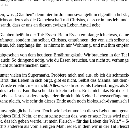
stus.
en, was „Glauben“ denn hier im Johannesevangelium eigentlich heißt. 
chts anderes als die Gemeinschaft mit Christus, dass er in uns lebt un
gesandt, dass er uns an diesem ewigen Leben Anteil gebe.
: Glauben heißt in der Tat: Essen. Beim Essen empfange ich etwas, da 
angen, sondern ihn selber, Christus, empfangen, der von sich selber sag
ristus, ich empfange ihn, er nimmt in mir Wohnung, und mit ihm empfang
Mal abgesehen von dem heutigen Ernährungskult: Wir brauchen in der Tat
 auch: So dringend nötig, wie du Essen brauchst, um nicht zu verhunge
 nicht zunichtemachen kann.
zza unter vielen im Supermarkt. Probiere mich mal aus, ob ich dir schm
rot, das Leben in sich birgt, gibt es nicht. Selbst das Manna, mit dem 
üste ernährt, mehr nicht. Alles, was dir sonst als Lebensbringer, als Sa
es Lebens. Buddha schenkt dir kein Leben. Er ist nicht das Brot des Le
 Lebens. Jesus ist der einzige, der dir nicht bloß eine Lebensverlänge
 ganz gleich, wie sehr du dieses Ende auch noch biologisch-dynamisch 
 unvergängliche Leben. Doch wie bekomme ich dieses Leben nun genau
iebiges Bild. Nein, er meint ganz genau das, was er sagt: Jesus wird mei
as ich geben werde, ist mein Fleisch – für das Leben der Welt.“ – So f
ichts anderem als vom Heiligen Mahl redet, in dem wir in der Tat Flei