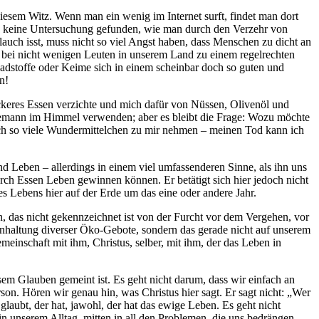
 diesem Witz. Wenn man ein wenig im Internet surft, findet man dort
ch keine Untersuchung gefunden, wie man durch den Verzehr von
auch isst, muss nicht so viel Angst haben, dass Menschen zu dicht an
t bei nicht wenigen Leuten in unserem Land zu einem regelrechten
hadstoffe oder Keime sich in einem scheinbar doch so guten und
n!
leckeres Essen verzichte und mich dafür von Nüssen, Olivenöl und
hemann im Himmel verwenden; aber es bleibt die Frage: Wozu möchte
och so viele Wundermittelchen zu mir nehmen – meinen Tod kann ich
d Leben – allerdings in einem viel umfassenderen Sinne, als ihn uns
rch Essen Leben gewinnen können. Er betätigt sich hier jedoch nicht
res Lebens hier auf der Erde um das eine oder andere Jahr.
n, das nicht gekennzeichnet ist von der Furcht vor dem Vergehen, vor
Einhaltung diverser Öko-Gebote, sondern das gerade nicht auf unserem
meinschaft mit ihm, Christus, selber, mit ihm, der das Leben in
sem Glauben gemeint ist. Es geht nicht darum, dass wir einfach an
son. Hören wir genau hin, was Christus hier sagt. Er sagt nicht: „Wer
aubt, der hat, jawohl, der hat das ewige Leben. Es geht nicht
in unserem Alltag, mitten in all den Problemen, die uns bedrängen