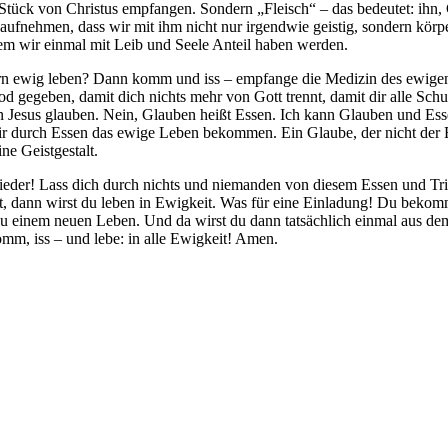
Stück von Christus empfangen. Sondern „Fleisch“ – das bedeutet: ihn, Chr
ns aufnehmen, dass wir mit ihm nicht nur irgendwie geistig, sondern kö
dem wir einmal mit Leib und Seele Anteil haben werden.
ondern ewig leben? Dann komm und iss – empfange die Medizin des ewige
d gegeben, damit dich nichts mehr von Gott trennt, damit dir alle Schu
 Jesus glauben. Nein, Glauben heißt Essen. Ich kann Glauben und Essen
wir durch Essen das ewige Leben bekommen. Ein Glaube, der nicht der Ei
ne Geistgestalt.
der! Lass dich durch nichts und niemanden von diesem Essen und Trin
, dann wirst du leben in Ewigkeit. Was für eine Einladung! Du bekom
en zu einem neuen Leben. Und da wirst du dann tatsächlich einmal aus
omm, iss – und lebe: in alle Ewigkeit! Amen.