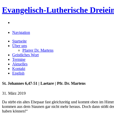
Evangelisch-Lutherische Dreiein
Navigation
Startseite
Über uns
Pfarrer Dr. Martens
Geistliches Wort
Termine
Aktuelles
Kontakt
English
St. Johannes 6,47-51 | Laetare | Pfr. Dr. Martens
31. März 2019
Da stirbt ein altes Ehepaar fast gleichzeitig und kommt oben im Hi
kommen aus dem Staunen gar nicht mehr heraus. Doch dann stößt der 
haben können!“