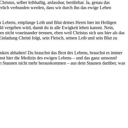
istus, selber leibhaftig, anfassbar, berührbar. Ja, genau das
rperlich verbunden werden, dass wir durch ihn das ewige Leben
n Lebens, empfange Leib und Blut deines Herrn hier im Heiligen
ld vergeben wird, damit du in alle Ewigkeit leben kannst. Nein,
 nicht voneinander trennen, eben weil Christus sich uns hier als das
nladung Christi folgt, sein Fleisch, seinen Leib und sein Blut zu
ken abhalten! Du brauchst das Brot des Lebens, brauchst es immer
mst hier die Medizin des ewigen Lebens – und das ganz umsonst!
 dem Staunen nicht mehr herauskommen – aus dem Staunen darüber, was