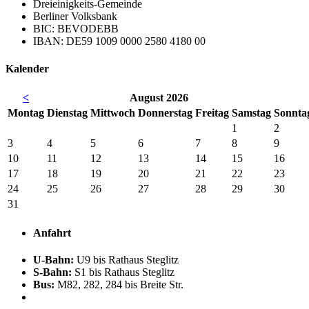
Dreieinigkeits-Gemeinde
Berliner Volksbank
BIC: BEVODEBB
IBAN: DE59 1009 0000 2580 4180 00
Kalender
<
August 2026
Mo
ntag
Di
enstag
Mi
ttwoch
Do
nnerstag
Fr
eitag
Sa
mstag
So
nnta
1
2
3
4
5
6
7
8
9
10
11
12
13
14
15
16
17
18
19
20
21
22
23
24
25
26
27
28
29
30
31
Anfahrt
U-Bahn:
U9 bis Rathaus Steglitz
S-Bahn:
S1 bis Rathaus Steglitz
Bus:
M82, 282, 284 bis Breite Str.