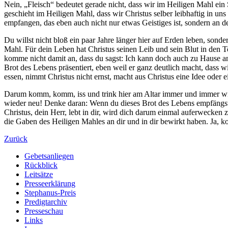
Nein, „Fleisch“ bedeutet gerade nicht, dass wir im Heiligen Mahl ein 
geschieht im Heiligen Mahl, dass wir Christus selber leibhaftig in u
empfangen, das eben auch nicht nur etwas Geistiges ist, sondern an 
Du willst nicht bloß ein paar Jahre länger hier auf Erden leben, s
Mahl. Für dein Leben hat Christus seinen Leib und sein Blut in den To
komme nicht damit an, dass du sagst: Ich kann doch auch zu Hause an
Brot des Lebens präsentiert, eben weil er ganz deutlich macht, dass 
essen, nimmt Christus nicht ernst, macht aus Christus eine Idee oder ei
Darum komm, komm, iss und trink hier am Altar immer und immer wie
wieder neu! Denke daran: Wenn du dieses Brot des Lebens empfängst
Christus, dein Herr, lebt in dir, wird dich darum einmal auferweck
die Gaben des Heiligen Mahles an dir und in dir bewirkt haben. Ja, k
Zurück
Gebetsanliegen
Rückblick
Leitsätze
Presseerklärung
Stephanus-Preis
Predigtarchiv
Presseschau
Links