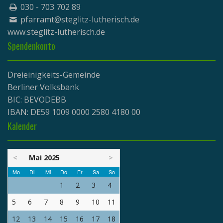
030 - 703 702 89
pfarramt@steglitz-lutherisch.de
www.
steglitz-lutherisch.de
Spendenkonto
Dreieinigkeits-Gemeinde
Berliner Volksbank
BIC: BEVODEBB
IBAN: DE59 1009 0000 2580 4180 00
Kalender
<
Mai 2025
>
Mo
Di
Mi
Do
Fr
Sa
So
1
2
3
4
5
6
7
8
9
10
11
12
13
14
15
16
17
18