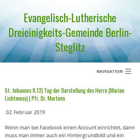
Evangelisch-Lutherische
Dreieinigkeits-Gemeinde Berlin-
Steglitz
NAVIGATION
Startseite
St. Johannes 8,12| Tag der Darstellung des Herrn (Mariae
Lichtmess) | Pfr. Dr. Martens
Über uns
02. Februar 2019
Geistliches Wort
Wenn man bei Facebook einen Account einrichtet, dann
Termine
muss man immer auch ein Hintergrundbild und ein