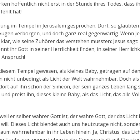
ken hoffentlich nicht erst in der Stunde ihres Todes, dass i
fehlt hat!
sung im Tempel in Jerusalem gesprochen. Dort, so glaubten 
 Augen verborgen, und doch ganz real gegenwärtig. Wenn Je
s klar, wie seine Zuhörer das verstehen mussten: Jesus sagt: 
nnt ihr Gott in seiner Herrlichkeit finden, in seiner Herrlichke
n Anspruch!
n diesem Tempel gewesen, als kleines Baby, getragen auf d
n nicht unbedingt als Licht der Welt wahrnehmbar. Doch als
dort auf ihn schon der Simeon, der sein ganzes Leben lang 
d preist ihn, dieses kleine Baby, als das Licht, das alle Vö
 weil er selber wahrer Gott ist, der wahre Gott, der das Licht 
will. Dieses Licht blendet auch uns heutzutage nicht, sonde
aum wahrnehmbar in ihr Leben hinein. Ja, Christus, das Lich
gen Taufe zum neuen Leben in der Gemeinschaft mit Christu