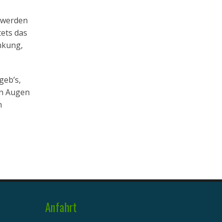
n werden
tets das
nkung,
geb’s,
en Augen
n
Anfahrt