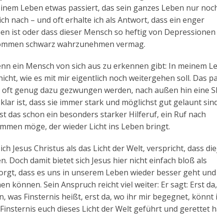
seinem Leben etwas passiert, das sein ganzes Leben nur noc
ch nach – und oft erhalte ich als Antwort, dass ein enger
en ist oder dass dieser Mensch so heftig von Depressionen
ollkommen schwarz wahrzunehmen vermag.
wenn ein Mensch von sich aus zu erkennen gibt: In meinem Le
 nicht, wie es mit mir eigentlich noch weitergehen soll. Das p
en oft genug dazu gezwungen werden, nach außen hin eine 
klar ist, dass sie immer stark und möglichst gut gelaunt si
ist das schon ein besonders starker Hilferuf, ein Ruf nach
mmen möge, der wieder Licht ins Leben bringt.
h Jesus Christus als das Licht der Welt, verspricht, dass di
en. Doch damit bietet sich Jesus hier nicht einfach bloß als
sorgt, dass es uns in unserem Leben wieder besser geht und
n können. Sein Anspruch reicht viel weiter: Er sagt: Erst da,
was Finsternis heißt, erst da, wo ihr mir begegnet, könnt 
nsternis euch dieses Licht der Welt geführt und gerettet h