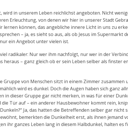
t, wird in unserem Leben reichlichst angeboten. Nicht wenig
neren Erleuchtung, von denen wir hier in unserer Stadt Gebr
 lernen können, das angebliche innere Licht in uns zu erk
sprechen – ja, es sieht so aus, als ob Jesus im Supermarkt d
nur ein Angebot unter vielen ist.
 viel radikaler: Nur wer ihm nachfolgt, nur wer in der Verbi
s heraus – ganz gleich ob er sein Leben selber als finster e
Eine Gruppe von Menschen sitzt in einem Zimmer zusammen 
llmählich wird es dunkel. Doch die Augen haben sich ganz all
n in dieser Gruppe gar nicht merken, in was für einer Dunk
al die Tür auf – ein anderer Hausbewohner kommt rein, knip
 Dunkeln?“ Ja, das hatten die Betreffenden selber gar nicht 
wöhnt, bemerkten die Dunkelheit erst, als ihnen jemand v
n ihr ganzes Leben lang in diesem Halbdunkel, halten es fü