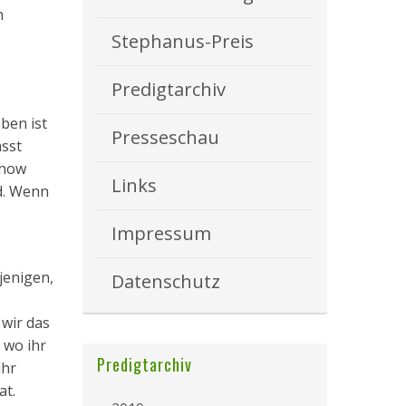
h
Stephanus-Preis
Predigtarchiv
ben ist
Presseschau
asst
Show
Links
nd. Wenn
Impressum
ejenigen,
Datenschutz
 wir das
 wo ihr
Predigtarchiv
ihr
at.