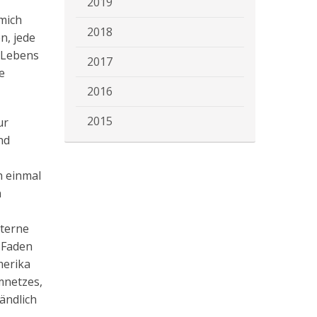
2019
 mich
2018
n, jede
s Lebens
2017
e
2016
2015
ur
nd
h einmal
n
Sterne
 Faden
merika
mnetzes,
tändlich