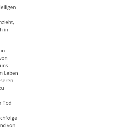
Heiligen
nzieht,
h in
 in
 von
 uns
im Leben
nseren
zu
m Tod
achfolge
und von