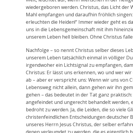
wiedergeboren werden. Christus, das Licht der We
Mahl empfangen und daraufhin fröhlich singen:
erleuchten die Heiden!“ Immer wieder geht es dar
uns in die Lebensgemeinschaft mit ihm hineinzi
unserem Leben hell bleiben. Ohne Christus fallen
Nachfolge – so nennt Christus selber dieses Leb
unserem Leben tatsächlich einmal in völliger Du
irgendwoher ein Lichtsignal zu empfangen, damit
Christus: Er lässt uns erkennen, wo und wer wir
ab – aber er verspricht uns: Wenn wir uns von C
Lebensweg nicht allein, dann gehen wir ihn ge
gehen – das bedeutet in der Tat ganz praktisch
angefeindet und ungerecht behandelt werden, 
bedroht zu werden. Ja, die Leiden, die so viele
christenfeindlichen Entscheidungen deutscher Be
unseres Herrn Jesus Christus, der selber erfahr
denen verleumdet zu werden, die es eigentlich 