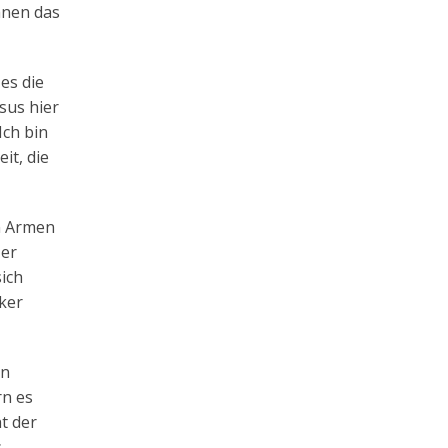
hnen das
es die
sus hier
Ich bin
it, die
en Armen
 er
sich
lker
in
rn es
t der
s