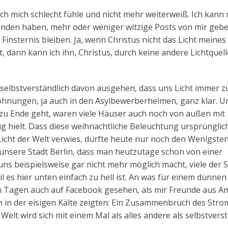
ich mich schlecht fühle und nicht mehr weiterweiß. Ich kann
nden haben, mehr oder weniger witzige Posts von mir gebe
insternis bleiben. Ja, wenn Christus nicht das Licht meine
, dann kann ich ihn, Christus, durch keine andere Lichtquell
ir selbstverständlich davon ausgehen, dass uns Licht immer z
ohnungen, ja auch in den Asylbewerberheimen, ganz klar. U
e zu Ende geht, waren viele Häuser auch noch von außen mit
g hielt. Dass diese weihnachtliche Beleuchtung ursprünglic
 Licht der Welt verwies, dürfte heute nur noch den Wenigste
h unsere Stadt Berlin, dass man heutzutage schon von einer
ns beispielsweise gar nicht mehr möglich macht, viele der 
s hier unten einfach zu hell ist. An was für einem dünnen
en Tagen auch auf Facebook gesehen, als mir Freunde aus A
 in der eisigen Kälte zeigten: Ein Zusammenbruch des Stro
Welt wird sich mit einem Mal als alles andere als selbstvers