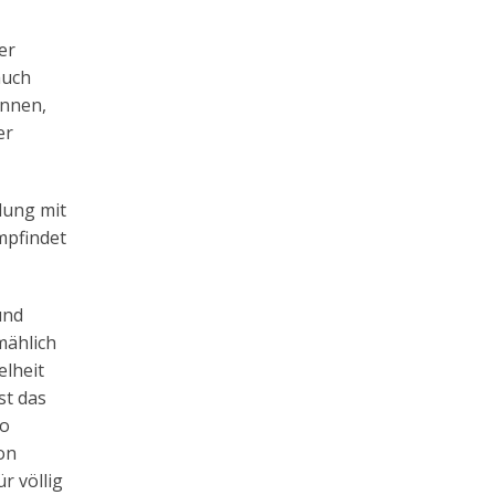
er
auch
ennen,
er
ndung mit
mpfindet
und
mählich
elheit
st das
so
on
r völlig