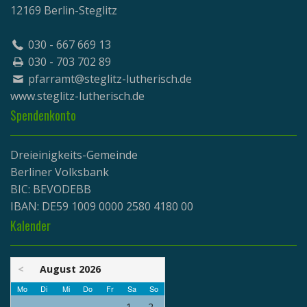
12169 Berlin-Steglitz
030 - 667 669 13
030 - 703 702 89
pfarramt@steglitz-lutherisch.de
www.
steglitz-lutherisch.de
Spendenkonto
Dreieinigkeits-Gemeinde
Berliner Volksbank
BIC: BEVODEBB
IBAN: DE59 1009 0000 2580 4180 00
Kalender
<
August 2026
Mo
Di
Mi
Do
Fr
Sa
So
1
2