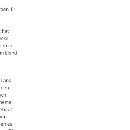
den. Er
 hat
ecke
ben in
im Elend
r Land
 den
uch
 Thema
gebaut
eben
ben es