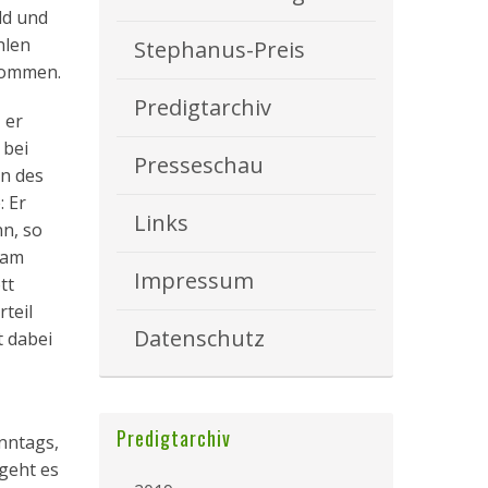
ld und
hlen
Stephanus-Preis
ukommen.
Predigtarchiv
 er
 bei
Presseschau
en des
: Er
Links
nn, so
 am
Impressum
tt
teil
Datenschutz
t dabei
Predigtarchiv
nntags,
 geht es