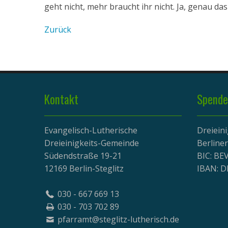
geht nicht, mehr braucht ihr nicht. Ja, genau da
Zurück
Kontakt
Spende
Evangelisch-Lutherische
Dreiein
Dreieinigkeits-Gemeinde
Berline
Südendstraße 19-21
BIC: B
12169 Berlin-Steglitz
IBAN: D
030 - 667 669 13
030 - 703 702 89
pfarramt@steglitz-lutherisch.de