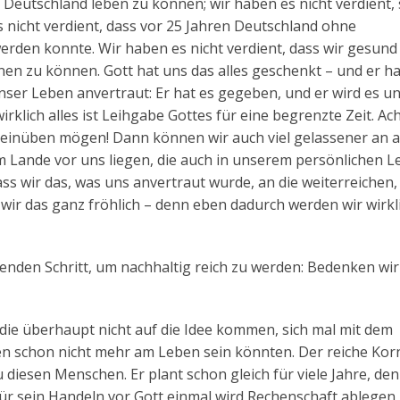
Deutschland leben zu können; wir haben es nicht verdient, 
 nicht verdient, dass vor 25 Jahren Deutschland ohne
erden konnte. Wir haben es nicht verdient, dass wir gesun
en zu können. Gott hat uns das alles geschenkt – und er h
nser Leben anvertraut: Er hat es gegeben, und er wird es u
klich alles ist Leihgabe Gottes für eine begrenzte Zeit. Ach
 einüben mögen! Dann können wir auch viel gelassener an al
Lande vor uns liegen, die auch in unserem persönlichen L
 wir das, was uns anvertraut wurde, an die weiterreichen, 
wir das ganz fröhlich – denn eben dadurch werden wir wirkl
enden Schritt, um nachhaltig reich zu werden: Bedenken wir
t, die überhaupt nicht auf die Idee kommen, sich mal mit dem
n schon nicht mehr am Leben sein könnten. Der reiche Ko
 diesen Menschen. Er plant schon gleich für viele Jahre, den
 für sein Handeln vor Gott einmal wird Rechenschaft ablegen