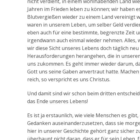
nicht verdient, in einem wohlhabenden Land wie 
Jahren im Frieden leben zu können; wir haben es
Blutvergießen wieder zu einem Land vereinigt w
waren in unserem Leben, um selber Geld verdien
eben auch für eine bestimmte, begrenzte Zeit u
irgendwann auch einmal wieder nehmen. Alles, wir
wir diese Sicht unseres Lebens doch täglich neu
Herausforderungen herangehen, die in unserem 
uns zukommen. Es geht immer wieder darum, dass
Gott uns seine Gaben anvertraut hatte. Machen 
reich, so verspricht es uns Christus.
Und damit sind wir schon beim dritten entscheid
das Ende unseres Lebens!
Es ist ja erstaunlich, wie viele Menschen es gib
Gedanken auseinanderzusetzen, dass sie morge
hier in unserer Geschichte gehört ganz sicher zu
überhaupt nicht daran, dass er für sein Leben,