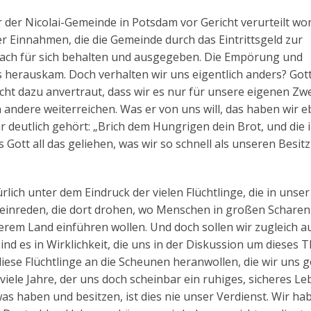
 der Nicolai-Gemeinde in Potsdam vor Gericht verurteilt wor
er Einnahmen, die die Gemeinde durch das Eintrittsgeld zur
fach für sich behalten und ausgegeben. Die Empörung und
 herauskam. Doch verhalten wir uns eigentlich anders? Gott
icht dazu anvertraut, dass wir es nur für unsere eigenen Zw
 andere weiterreichen. Was er von uns will, das haben wir e
 deutlich gehört: „Brich dem Hungrigen dein Brot, und die 
Gott all das geliehen, was wir so schnell als unseren Besitz
rlich unter dem Eindruck der vielen Flüchtlinge, die in unse
kleinreden, die dort drohen, wo Menschen in großen Scharen
serem Land einführen wollen. Und doch sollen wir zugleich a
nd es in Wirklichkeit, die uns in der Diskussion um dieses
s diese Flüchtlinge an die Scheunen heranwollen, die wir uns 
iele Jahre, der uns doch scheinbar ein ruhiges, sicheres L
s haben und besitzen, ist dies nie unser Verdienst. Wir ha