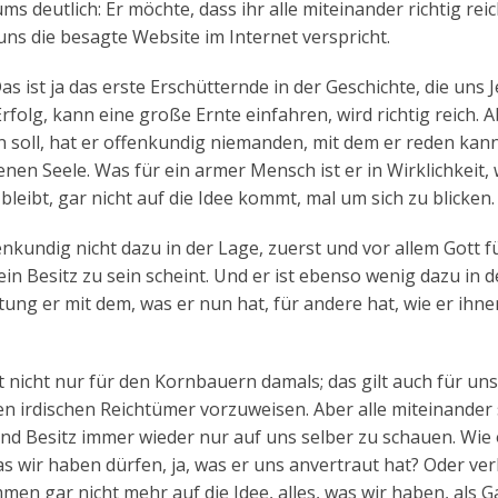
s deutlich: Er möchte, dass ihr alle miteinander richtig rei
uns die besagte Website im Internet verspricht.
Das ist ja das erste Erschütternde in der Geschichte, die uns 
rfolg, kann eine große Ernte einfahren, wird richtig reich. A
 soll, hat er offenkundig niemanden, mit dem er reden kann
genen Seele. Was für ein armer Mensch ist er in Wirklichkeit,
leibt, gar nicht auf die Idee kommt, mal um sich zu blicken.
fenkundig nicht dazu in der Lage, zuerst und vor allem Gott f
in Besitz zu sein scheint. Und er ist ebenso wenig dazu in d
ng er mit dem, was er nun hat, für andere hat, wie er ihne
 nicht nur für den Kornbauern damals; das gilt auch für un
n irdischen Reichtümer vorzuweisen. Aber alle miteinander
nd Besitz immer wieder nur auf uns selber zu schauen. Wie 
was wir haben dürfen, ja, was er uns anvertraut hat? Oder ve
men gar nicht mehr auf die Idee, alles, was wir haben, als 