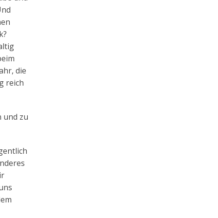
Und
hen
k?
ltig
beim
hr, die
g reich
n und zu
gentlich
anderes
ir
 uns
 dem