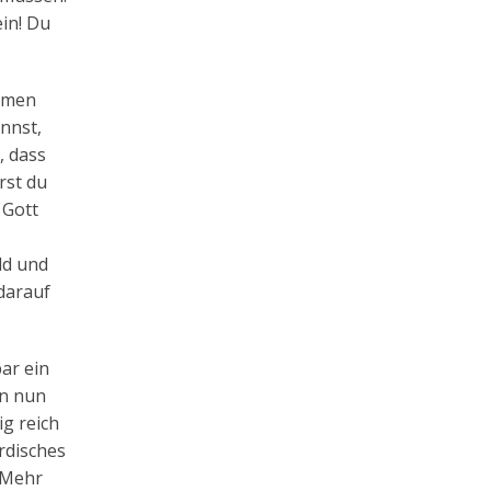
ein! Du
ehmen
nnst,
, dass
rst du
 Gott
ld und
 darauf
bar ein
nn nun
ig reich
irdisches
. Mehr