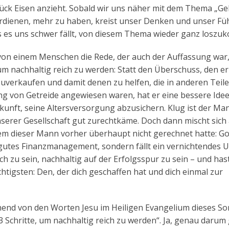
ück Eisen anzieht. Sobald wir uns näher mit dem Thema „Ge
erdienen, mehr zu haben, kreist unser Denken und unser Fü
s es uns schwer fällt, von diesem Thema wieder ganz losz
von einem Menschen die Rede, der auch der Auffassung war,
m nachhaltig reich zu werden: Statt den Überschuss, den er
rzuverkaufen und damit denen zu helfen, die in anderen Teil
ng von Getreide angewiesen waren, hat er eine bessere Idee
kunft, seine Altersversorgung abzusichern. Klug ist der Ma
serer Gesellschaft gut zurechtkäme. Doch dann mischt sich
dem dieser Mann vorher überhaupt nicht gerechnet hatte: Go
 gutes Finanzmanagement, sondern fällt ein vernichtendes Ur
ich zu sein, nachhaltig auf der Erfolgsspur zu sein – und has
chtigsten: Den, der dich geschaffen hat und dich einmal zur
hend von den Worten Jesu im Heiligen Evangelium dieses So
 Schritte, um nachhaltig reich zu werden“. Ja, genau darum