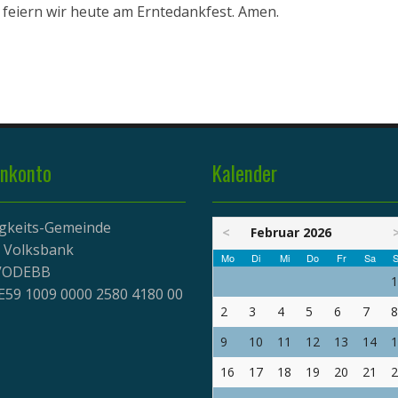
s feiern wir heute am Erntedankfest. Amen.
nkonto
Kalender
igkeits-Gemeinde
<
Februar 2026
r Volksbank
Mo
Di
Mi
Do
Fr
Sa
S
EVODEBB
1
E59 1009 0000 2580 4180 00
2
3
4
5
6
7
8
9
10
11
12
13
14
1
16
17
18
19
20
21
2