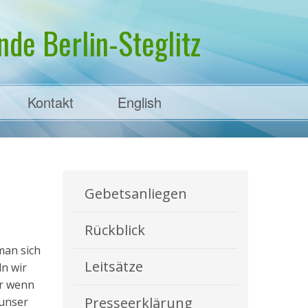
de Berlin-Steglitz
Kontakt
English
Gebetsanliegen
Rückblick
man sich
Leitsätze
ln wir
er wenn
Presseerklärung
 unser