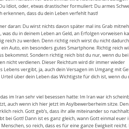
Du Idiot, oder, etwas drastischer formuliert: Du armes Schw
h erkennen, dass du dein Leben verfehlt hast!
mer daran: Du wirst nichts davon später mal ins Grab mitn
 was du in deinem Leben an Geld, an Erfolgen vorweisen ka
tig reich zu werden. Denn richtig reich wirst du nicht dadurch
, ein Auto, ein besonders gutes Smartphone. Richtig reich wi
s bekommst. Sondern richtig reich bist du nur, wenn du bei
ben nicht verdienen. Dieser Reichtum wird dir immer wieder
es Lebens vergibt, ja, auch dein Versagen im Umgang mit Ge
s Urteil über dein Leben das Wichtigste für dich ist, wenn du
das im Iran sehr viel besessen hatte: Im Iran war ich schein
jetzt, auch wenn ich hier jetzt im Asylbewerberheim sitze. De
lich reich. Gott geb’s, dass ihr alle miteinander so nachhalt
bt bei Gott! Dann ist es ganz gleich, wann Gott einmal euer 
 Menschen, so reich, dass es für eine ganze Ewigkeit reicht