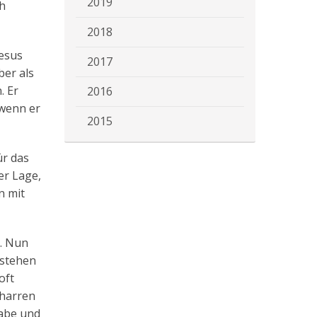
2019
ch
2018
Jesus
2017
ber als
. Er
2016
 wenn er
2015
ür das
er Lage,
n mit
s. Nun
 stehen
oft
rharren
Gabe und