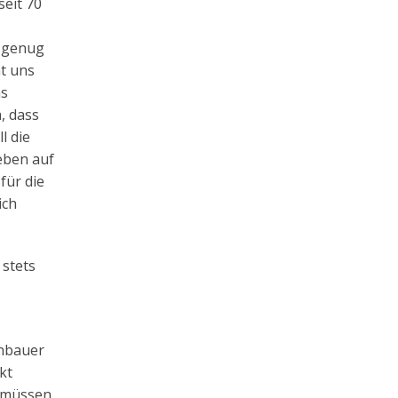
seit 70
d genug
at uns
ns
, dass
l die
eben auf
für die
ich
 stets
rnbauer
kt
 müssen.