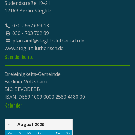
Südendstraße 19-21
12169 Berlin-Steglitz
030 - 667 669 13
030 - 703 702 89
pfarramt@steglitz-lutherisch.de
www.
steglitz-lutherisch.de
Spendenkonto
Dreieinigkeits-Gemeinde
Berliner Volksbank
BIC: BEVODEBB
IBAN: DE59 1009 0000 2580 4180 00
Kalender
<
August 2026
Mo
Di
Mi
Do
Fr
Sa
So