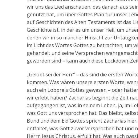
wir uns das Lied anschauen, das danach aus se
genutzt hat, um über Gottes Plan für unser Le
auf Geschichten des Alten Testaments ist das Li
Geschichte ist, in der es um unser Heil, um uns
denen wir in so mancher Hinsicht zur Untätigkei
im Licht des Wortes Gottes zu betrachten, um 
gehandelt und seine Versprechen wahrgemacht hat
geworden sind – kann auch diese Lockdown-Zeit
„Gelobt sei der Herr“ – das sind die ersten Wor
kommen. Was wären unsere ersten Worte, wenn
auch ein Lobpreis Gottes gewesen – oder hätten 
wir erlebt haben? Zacharias beginnt die Zeit na
aufgegangen ist, was in seinem Leben, ja, im Lebe
was Gott uns versprochen hat. Das bleibt, selb
Bund und dem Eid Gottes spricht Zacharias hier
entfaltet, was Gott zuvor versprochen hat und 
Herrn Jesus Christus, erfüllt hat. Was auch pas