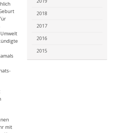
2019
hlich
 Geburt
2018
für
2017
m
r Umwelt
2016
kündigte
2015
damals
nats-
t
n
inen
hr mit