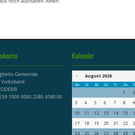
aus noch aushalten. Amen.
nkonto
Kalender
igkeits-Gemeinde
<
August 2026
r Volksbank
Mo
Di
Mi
Do
Fr
Sa
S
EVODEBB
1
2
E59 1009 0000 2580 4180 00
3
4
5
6
7
8
9
10
11
12
13
14
15
1
17
18
19
20
21
22
2
24
25
26
27
28
29
3