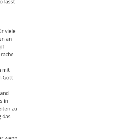
o lässt
r viele
en an
pt
prache
 mit
n Gott
tand
s in
eiten zu
g das
er wenn