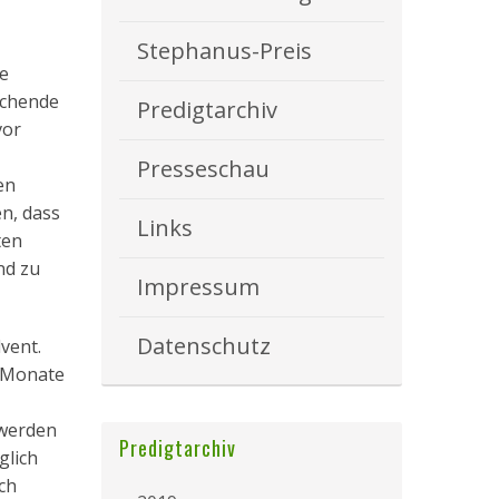
Stephanus-Preis
ie
ichende
Predigtarchiv
vor
Presseschau
en
en, dass
Links
ten
nd zu
Impressum
Datenschutz
vent.
n Monate
 werden
Predigtarchiv
glich
ch