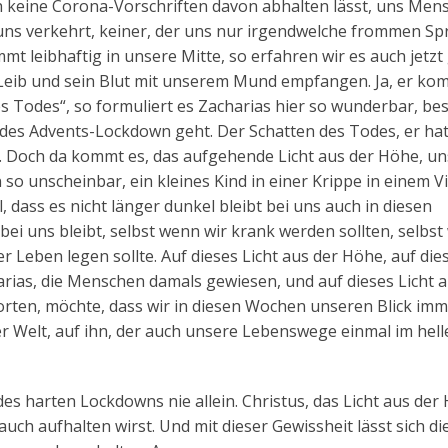
rch keine Corona-Vorschriften davon abhalten lässt, uns Men
t uns verkehrt, keiner, der uns nur irgendwelche frommen S
 leibhaftig in unsere Mitte, so erfahren wir es auch jetzt 
 Leib und sein Blut mit unserem Mund empfangen. Ja, er ko
des Todes“, so formuliert es Zacharias hier so wunderbar, be
 des Advents-Lockdown geht. Der Schatten des Todes, er hat
. Doch da kommt es, das aufgehende Licht aus der Höhe, un
 so unscheinbar, ein kleines Kind in einer Krippe in einem Vi
 dass es nicht länger dunkel bleibt bei uns auch in diesen
 bei uns bleibt, selbst wenn wir krank werden sollten, selbs
r Leben legen sollte. Auf dieses Licht aus der Höhe, auf die
arias, die Menschen damals gewiesen, und auf dieses Licht a
orten, möchte, dass wir in diesen Wochen unseren Blick im
der Welt, auf ihn, der auch unsere Lebenswege einmal im hell
s harten Lockdowns nie allein. Christus, das Licht aus der
 auch aufhalten wirst. Und mit dieser Gewissheit lässt sich di