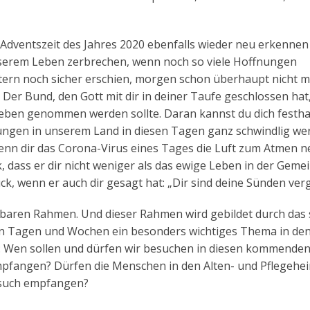
n-Adventszeit des Jahres 2020 ebenfalls wieder neu erkennen
nserem Leben zerbrechen, wenn noch so viele Hoffnungen
tern noch sicher erschien, morgen schon überhaupt nicht me
Der Bund, den Gott mit dir in deiner Taufe geschlossen hat,
 Leben genommen werden sollte. Daran kannst du dich festha
klungen in unserem Land in diesen Tagen ganz schwindlig we
t wenn dir das Corona-Virus eines Tages die Luft zum Atmen
k, dass er dir nicht weniger als das ewige Leben in der Geme
k, wenn er auch dir gesagt hat: „Dir sind deine Sünden ver
baren Rahmen. Und dieser Rahmen wird gebildet durch das
sen Tagen und Wochen ein besonders wichtiges Thema in de
 Wen sollen und dürfen wir besuchen in diesen kommende
pfangen? Dürfen die Menschen in den Alten- und Pflegehe
such empfangen?