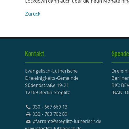
Lockdown dann auch über die neun Monate hin
Zurück
Kontakt
Spende
Evangelisch-Lutherische
Dreiein
Dreieinigkeits-Gemeinde
Berline
Südendstraße 19-21
BIC: B
12169 Berlin-Steglitz
IBAN: D
030 - 667 669 13
030 - 703 702 89
pfarramt@steglitz-lutherisch.de
www.
steglitz-lutherisch.de