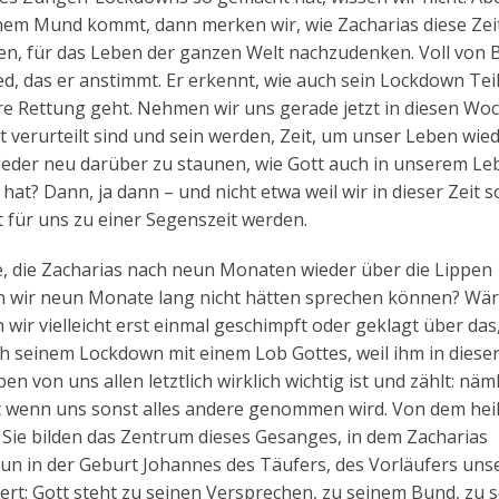
inem Mund kommt, dann merken wir, wie Zacharias diese Zei
ben, für das Leben der ganzen Welt nachzudenken. Voll von
ed, das er anstimmt. Er erkennt, wie auch sein Lockdown Teil
ere Rettung geht. Nehmen wir uns gerade jetzt in diesen Woc
t verurteilt sind und sein werden, Zeit, um unser Leben wie
wieder neu darüber zu staunen, wie Gott auch in unserem Le
? Dann, ja dann – und nicht etwa weil wir in dieser Zeit so
 für uns zu einer Segenszeit werden.
te, die Zacharias nach neun Monaten wieder über die Lippen
 wir neun Monate lang nicht hätten sprechen können? Wär
wir vielleicht erst einmal geschimpft oder geklagt über das
ch seinem Lockdown mit einem Lob Gottes, weil ihm in dieser
n von uns allen letztlich wirklich wichtig ist und zählt: näml
st wenn uns sonst alles andere genommen wird. Von dem hei
. Sie bilden das Zentrum dieses Gesanges, in dem Zacharias
nun in der Geburt Johannes des Täufers, des Vorläufers uns
siert: Gott steht zu seinen Versprechen, zu seinem Bund, zu 