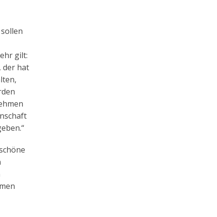
 sollen
hr gilt:
 der hat
lten,
rden
 nehmen
inschaft
geben.“
 schöne
n
n
imen