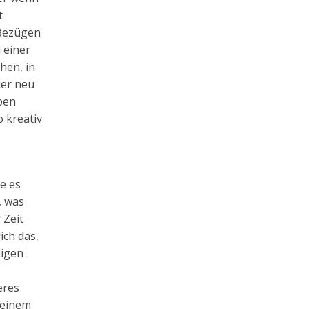
t
 Bezügen
 einer
hen, in
der neu
ben
 kreativ
e es
, was
 Zeit
ich das,
ligen
eres
seinem