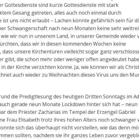
er Gottesdienste sind kurze Gottesdienste mit stark
nktem Gesang getreten, alles auch noch einmal durch
t uns nicht erlaubt – Lachen könnte gefährlich sein für d
iner Schwangerschaft nach neun Monaten keine sehr weitre
, wie wir nun in unserem Land, in unserer Gemeinde wieder 
ürchten, dass wir in diesen kommenden Wochen keine
dass unsere Kirchentüren vielleicht sogar ganz verschloss
ter gibt, die schon mehr oder weniger offen angedeutet hab
 in der Kirche verzichten könne. Ja, wie können wir als Chris
hnet auch wieder zu Weihnachten dieses Virus uns den Mu
rund die Predigtlesung des heutigen Dritten Sonntags im Ad
 auch gerade neun Monate Lockdown hinter sich hat – neu
ar dem Priester Zacharias im Tempel der Erzengel Gabriel
ne Frau Elisabeth trotz ihres hohen Alters noch schwanger
nnte sich das überhaupt nicht vorstellen, wie das denn mö
ekommen sollten, nachdem sie ihr ganzes Leben zuvor vergebli