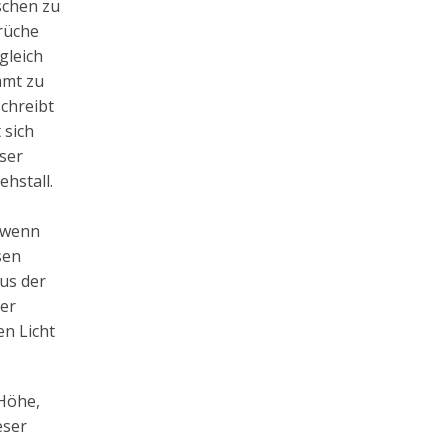
schen zu
prüche
gleich
mmt zu
schreibt
 sich
ser
ehstall.
t wenn
sen
us der
mer
en Licht
 Höhe,
eser