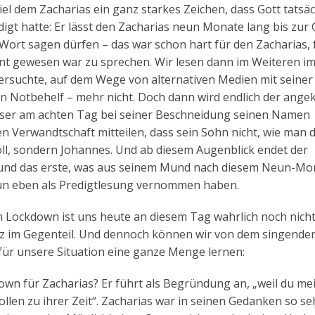
el dem Zacharias ein ganz starkes Zeichen, dass Gott tatsäc
igt hatte: Er lässt den Zacharias neun Monate lang bis zur
rt sagen dürfen – das war schon hart für den Zacharias, 
nt gewesen war zu sprechen. Wir lesen dann im Weiteren i
ersuchte, auf dem Wege von alternativen Medien mit seine
Ein Notbehelf – mehr nicht. Doch dann wird endlich der ange
eser am achten Tag bei seiner Beschneidung seinen Namen
en Verwandtschaft mitteilen, dass sein Sohn nicht, wie man 
ll, sondern Johannes. Und ab diesem Augenblick endet der
, und das erste, was aus seinem Mund nach diesem Neun-Mo
un eben als Predigtlesung vernommen haben.
ockdown ist uns heute an diesem Tag wahrlich noch nich
anz im Gegenteil. Und dennoch können wir von dem singende
für unsere Situation eine ganze Menge lernen:
wn für Zacharias? Er führt als Begründung an, „weil du me
ollen zu ihrer Zeit“. Zacharias war in seinen Gedanken so se