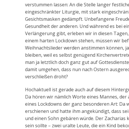
verstummen lassen: An die Stelle langer festlich
eingeschränkter Liturgie, mit stark eingeschrä
Gesichtsmasken gedämpft. Unbefangene Freude is
Gesundheit der anderen. Und während es bei e
Verlängerung gibt, erleben wir in diesen Tagen
einem harten Lockdown stehen, müssen wir bef
Weihnachtslieder werden anstimmen können, ja, 
bleiben, weil es selbst genügend Kirchenvertre
man ja letztlich doch ganz gut auf Gottesdienste
damit umgehen, dass nun nach Ostern ausgerec
verschließen droht?
Hochaktuell ist gerade auch auf diesem Hinterg
Da hören wir nämlich Worte eines Mannes, der
eines Lockdowns der ganz besonderen Art: Da w
erschienen und hatte ihm angekündigt, dass sei
und einen Sohn gebären würde. Der Zacharias ko
sein sollte – zwei uralte Leute, die ein Kind b