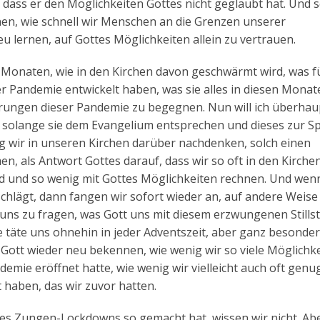
dass er den Möglichkeiten Gottes nicht geglaubt hat. Und s
n, wie schnell wir Menschen an die Grenzen unserer
eu lernen, auf Gottes Möglichkeiten allein zu vertrauen.
Monaten, wie in den Kirchen davon geschwärmt wird, was fü
er Pandemie entwickelt haben, was sie alles in diesen Monat
ungen dieser Pandemie zu begegnen. Nun will ich überhau
n, solange sie dem Evangelium entsprechen und dieses zur S
ig wir in unseren Kirchen darüber nachdenken, solch einen
 als Antwort Gottes darauf, dass wir so oft in den Kirchen
nd und so wenig mit Gottes Möglichkeiten rechnen. Und wen
hlägt, dann fangen wir sofort wieder an, auf andere Weise
 uns zu fragen, was Gott uns mit diesem erzwungenen Stills
ie täte uns ohnehin in jeder Adventszeit, aber ganz besonder
r Gott wieder neu bekennen, wie wenig wir so viele Möglichk
demie eröffnet hatte, wie wenig wir vielleicht auch oft genu
haben, das wir zuvor hatten.
es Zungen-Lockdowns so gemacht hat, wissen wir nicht. Ab