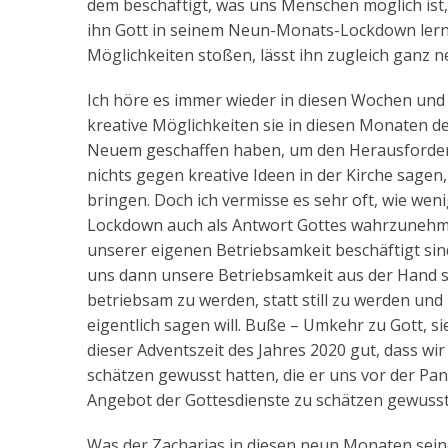
dem beschäftigt, was uns Menschen möglich ist, 
ihn Gott in seinem Neun-Monats-Lockdown lerne
Möglichkeiten stoßen, lässt ihn zugleich ganz n
Ich höre es immer wieder in diesen Wochen und 
kreative Möglichkeiten sie in diesen Monaten d
Neuem geschaffen haben, um den Herausforder
nichts gegen kreative Ideen in der Kirche sage
bringen. Doch ich vermisse es sehr oft, wie wen
Lockdown auch als Antwort Gottes wahrzunehmen,
unserer eigenen Betriebsamkeit beschäftigt si
uns dann unsere Betriebsamkeit aus der Hand sc
betriebsam zu werden, statt still zu werden und
eigentlich sagen will. Buße – Umkehr zu Gott, s
dieser Adventszeit des Jahres 2020 gut, dass wi
schätzen gewusst hatten, die er uns vor der Pan
Angebot der Gottesdienste zu schätzen gewusst 
Was der Zacharias in diesen neun Monaten sein