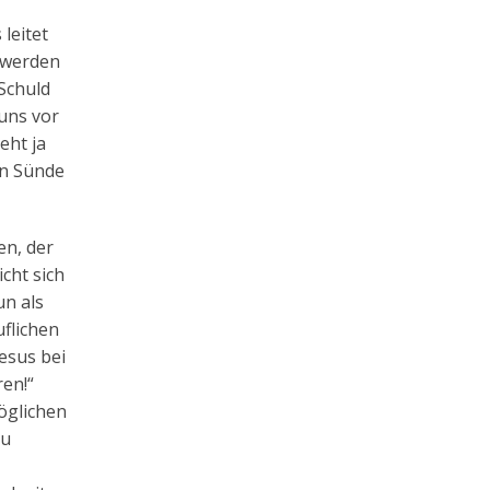
leitet
 werden
 Schuld
uns vor
eht ja
rn Sünde
en, der
icht sich
n als
uflichen
esus bei
ren!“
öglichen
zu