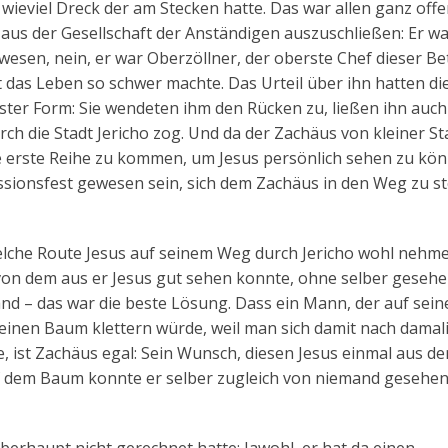
ieviel Dreck der am Stecken hatte. Das war allen ganz off
n aus der Gesellschaft der Anständigen auszuschließen: Er wa
esen, nein, er war Oberzöllner, der oberste Chef dieser Be
 das Leben so schwer machte. Das Urteil über ihn hatten di
ster Form: Sie wendeten ihm den Rücken zu, ließen ihn auc
rch die Stadt Jericho zog. Und da der Zachäus von kleiner St
ie erste Reihe zu kommen, um Jesus persönlich sehen zu kön
sionsfest gewesen sein, sich dem Zachäus in den Weg zu st
 welche Route Jesus auf seinem Weg durch Jericho wohl nehme
 von dem aus er Jesus gut sehen konnte, ohne selber gesehe
 – das war die beste Lösung. Dass ein Mann, der auf sein
 einen Baum klettern würde, weil man sich damit nach damal
, ist Zachäus egal: Sein Wunsch, diesen Jesus einmal aus d
uf dem Baum konnte er selber zugleich von niemand gesehe