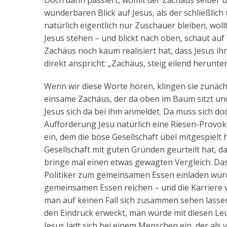
Doch dann passiert, womit der Zachäus selber ü
wunderbaren Blick auf Jesus, als der schließlich
natürlich eigentlich nur Zuschauer bleiben, wol
Jesus stehen – und blickt nach oben, schaut a
Zachäus noch kaum realisiert hat, dass Jesus ih
direkt anspricht: „Zachäus, steig eilend herunt
Wenn wir diese Worte hören, klingen sie zunächs
einsame Zachäus, der da oben im Baum sitzt und
Jesus sich da bei ihm anmeldet. Da muss sich doc
Aufforderung Jesu natürlich eine Riesen-Provok
ein, dem die böse Gesellschaft übel mitgespielt 
Gesellschaft mit guten Gründen geurteilt hat, d
bringe mal einen etwas gewagten Vergleich: Das 
Politiker zum gemeinsamen Essen einladen würd
gemeinsamen Essen reichen – und die Karriere v
man auf keinen Fall sich zusammen sehen lassen
den Eindruck erweckt, man würde mit diesen L
Jesus lädt sich bei einem Menschen ein, der als