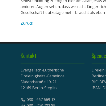
Selbsteinladung zu folgen hier am Altar! Jesus 
anderen Augen sehen, dass wir nicht länger ri
Gesellschaft heutzutage mehr braucht als eben 
Zurück
Kontakt
Spende
Evangelisch-Lutherische
Dreiein
Dreieinigkeits-Gemeinde
Berline
Südendstraße 19-21
BIC: B
12169 Berlin-Steglitz
IBAN: D
030 - 667 669 13
030 - 703 702 89