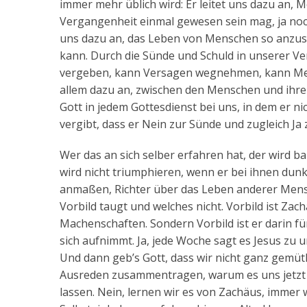
immer mehr üblich wird: Er leitet uns dazu an, 
Vergangenheit einmal gewesen sein mag, ja noch n
uns dazu an, das Leben von Menschen so anzusc
kann. Durch die Sünde und Schuld in unserer Ver
vergeben, kann Versagen wegnehmen, kann Mens
allem dazu an, zwischen den Menschen und ihre
Gott in jedem Gottesdienst bei uns, in dem er ni
vergibt, dass er Nein zur Sünde und zugleich Ja 
Wer das an sich selber erfahren hat, der wird
wird nicht triumphieren, wenn er bei ihnen dunkle
anmaßen, Richter über das Leben anderer Mensc
Vorbild taugt und welches nicht. Vorbild ist Zac
Machenschaften. Sondern Vorbild ist er darin f
sich aufnimmt. Ja, jede Woche sagt es Jesus zu 
Und dann geb’s Gott, dass wir nicht ganz gemütl
Ausreden zusammentragen, warum es uns jetzt 
lassen. Nein, lernen wir es von Zachäus, immer