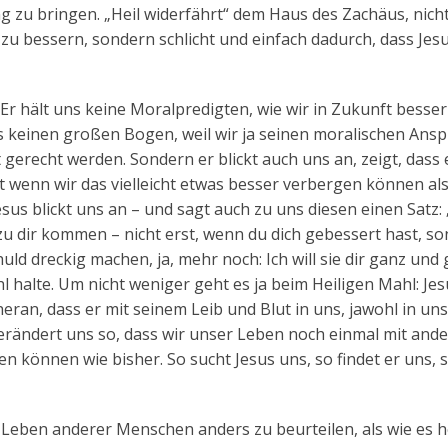
g zu bringen. „Heil widerfährt“ dem Haus des Zachäus, nich
 zu bessern, sondern schlicht und einfach dadurch, dass Jes
r hält uns keine Moralpredigten, wie wir in Zukunft besser
ns keinen großen Bogen, weil wir ja seinen moralischen Ans
t gerecht werden. Sondern er blickt auch uns an, zeigt, dass 
t wenn wir das vielleicht etwas besser verbergen können als
sus blickt uns an – und sagt auch zu uns diesen einen Satz: 
zu dir kommen – nicht erst, wenn du dich gebessert hast, s
huld dreckig machen, ja, mehr noch: Ich will sie dir ganz und 
halte. Um nicht weniger geht es ja beim Heiligen Mahl: Jes
eran, dass er mit seinem Leib und Blut in uns, jawohl in uns
rändert uns so, dass wir unser Leben noch einmal mit and
n können wie bisher. So sucht Jesus uns, so findet er uns, 
s Leben anderer Menschen anders zu beurteilen, als wie es 