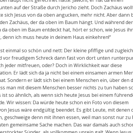
berhaupt nicht gerechnet hatte: Jawohl, er hat da einen
 unten auf der Straße durch Jericho zieht. Doch Zachäus woll
lte sich Jesus von da oben angucken, mehr nicht. Aber dann b
uf den Zachäus, der da oben im Baum hängt. Und während der
n da oben im Baum entdeckt hat, hört er schon, wie Jesus ih
er, denn ich muss heute in deinem Haus einkehren!“
t einmal so schön und nett: Der kleine pfiffige und zugleich
 vor freudigem Schreck dann fast von dort unten runterpurz
h jeder mitfreuen, oder? Doch in Wirklichkeit war diese
ation. Er lädt sich da ja nicht bei einem einsamen armen M
hat. Sondern er lädt sich bei einem Menschen ein, über den d
ass man mit diesem Menschen besser nichts zu tun haben sol
ist so ähnlich, als wenn sich heute Jesus bei einem führen
e. Wir wissen: Da würde heute schon ein Foto von diesem
on Jesus wäre endgültig beendet. Es gibt Leute, mit denen 
, geschweige denn mit ihnen essen, weil man sonst nur zu l
euten gemeinsame Sache machen. Das war damals auch schon
 verstockter Sünder, als vollkommen unrein galt. Wenn Jesus