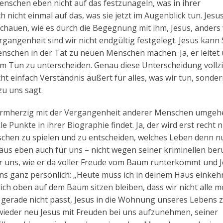
Menschen eben nicht auf das festzunageln, was in ihrer
icht einmal auf das, was sie jetzt im Augenblick tun. Jesus 
hauen, wie es durch die Begegnung mit ihm, Jesus, anders
gangenheit sind wir nicht endgültig festgelegt. Jesus kann
chen in der Tat zu neuen Menschen machen. Ja, er leitet 
m Tun zu unterscheiden. Genau diese Unterscheidung vollzi
cht einfach Verständnis äußert für alles, was wir tun, sonde
zu uns sagt.
 barmherzig mit der Vergangenheit anderer Menschen umgeh
 Punkte in ihrer Biographie findet. Ja, der wird erst recht n
hen zu spielen und zu entscheiden, welches Leben denn nu
häus eben auch für uns – nicht wegen seiner kriminellen ber
ür uns, wie er da voller Freude vom Baum runterkommt und J
uns ganz persönlich: „Heute muss ich in deinem Haus einkeh
ich oben auf dem Baum sitzen bleiben, dass wir nicht alle m
gerade nicht passt, Jesus in die Wohnung unseres Lebens 
 wieder neu Jesus mit Freuden bei uns aufzunehmen, seiner