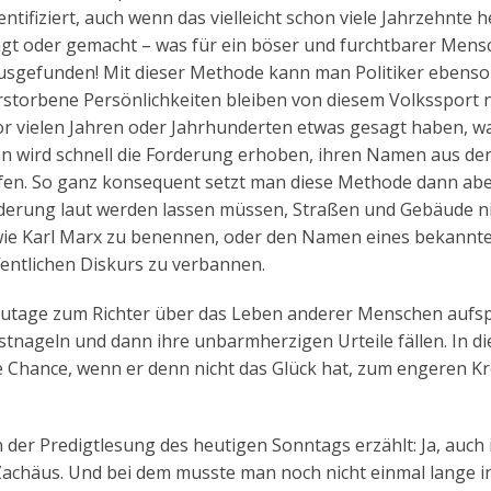
ifiziert, auch wenn das vielleicht schon viele Jahrzehnte he
sagt oder gemacht – was für ein böser und furchtbarer Mens
usgefunden! Mit dieser Methode kann man Politiker ebenso 
erstorbene Persönlichkeiten bleiben von diesem Volkssport n
or vielen Jahren oder Jahrhunderten etwas gesagt haben, w
nn wird schnell die Forderung erhoben, ihren Namen aus de
eifen. So ganz konsequent setzt man diese Methode dann abe
orderung laut werden lassen müssen, Straßen und Gebäude n
wie Karl Marx zu benennen, oder den Namen eines bekannt
ntlichen Diskurs zu verbannen.
tzutage zum Richter über das Leben anderer Menschen aufsp
tnageln und dann ihre unbarmherzigen Urteile fällen. In d
 Chance, wenn er denn nicht das Glück hat, zum engeren Kr
 der Predigtlesung des heutigen Sonntags erzählt: Ja, auch 
 Zachäus. Und bei dem musste man noch nicht einmal lange i