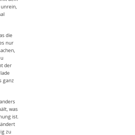
unrein,
al
as die
es nur
machen,
zu
t der
lade
s ganz
 anders
hält, was
ung ist.
rändert
ig zu