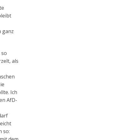
te
leibt
n ganz
 so
elt, als
enschen
ie
lte. Ich
den AfD-
darf
eicht
 so:
 mit dem