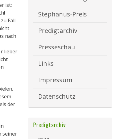
r ist:
ch!
Stephanus-Preis
zu Fall
icht
Predigtarchiv
as nach
r
Presseschau
r lieber
icht
Links
en
Impressum
ielen,
Datenschutz
iesem
eis der
Predigtarchiv
in
n seiner