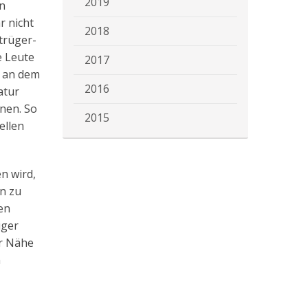
2019
en
r nicht
2018
trüger-
e Leute
2017
h an dem
2016
atur
nen. So
2015
ellen
n wird,
n zu
en
iger
er Nähe
n