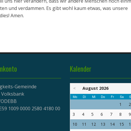
will uns hier verändern, dass wir andere Menschen noch einm
chten und verdammen. Es gibt wohl kaum etwas, was unsere
dies! Amen.
nkonto
Kalender
igkeits-Gemeinde
<
August 2026
r Volksbank
Mo
Di
Mi
Do
Fr
Sa
S
EVODEBB
1
2
E59 1009 0000 2580 4180 00
3
4
5
6
7
8
9
10
11
12
13
14
15
1