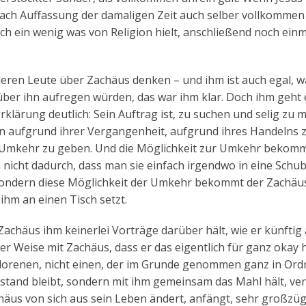
ch Auffassung der damaligen Zeit auch selber vollkommen 
h ein wenig was von Religion hielt, anschließend noch einm
deren Leute über Zachäus denken – und ihm ist auch egal, w
 über ihn aufregen würden, das war ihm klar. Doch ihm geht 
rklärung deutlich: Sein Auftrag ist, zu suchen und selig zu 
hen aufgrund ihrer Vergangenheit, aufgrund ihres Handelns 
 Umkehr zu geben. Und die Möglichkeit zur Umkehr bekomm
cht dadurch, dass man sie einfach irgendwo in eine Schub
 sondern diese Möglichkeit der Umkehr bekommt der Zachäu
ihm an einen Tisch setzt.
i Zachäus ihm keinerlei Vorträge darüber hält, wie er künftig
n der Weise mit Zachäus, dass er das eigentlich für ganz okay 
lorenen, nicht einen, der im Grunde genommen ganz in Ordn
stand bleibt, sondern mit ihm gemeinsam das Mahl hält, ve
chäus von sich aus sein Leben ändert, anfängt, sehr großzüg