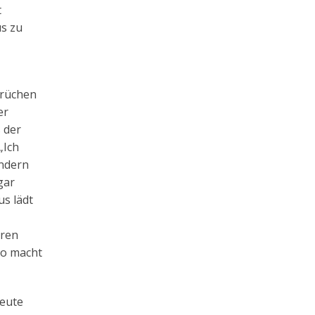
t
us zu
prüchen
er
 der
„Ich
ondern
gar
us lädt
eren
so macht
heute