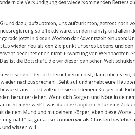
, sondern die Verkündigung des wiederkommenden Retters di
 Grund dazu, aufzuatmen, uns aufzurichten, getrost nach v
ndesregierung so effektiv wäre, sondern einzig und allein d
r gerade jetzt in diesen Wochen der Adventszeit einüben: Un
stus wieder neu als den Zielpunkt unseres Lebens und den
. Advent bedeutet eben nicht: Erwartung von Weihnachten. 
 ist die Botschaft, die wir dieser panischen Welt schulden
Fernsehen oder im Internet vernimmst, dann übe es ein, d
ieder nachzusprechen: „Seht auf und erhebt eure Häupter,
bewusst aus – und vollziehe sie mit deinem Körper mit: Rich
emanden herunterziehen. Wenn dich Sorgen und Nöte in deine
ar nicht mehr weißt, was du überhaupt noch für eine Zukun
, mit deinem Mund und mit deinem Körper, eben diese Worte: 
ösung naht!“ Ja, genau so können wir als Christen bestehen 
 und wissen will.