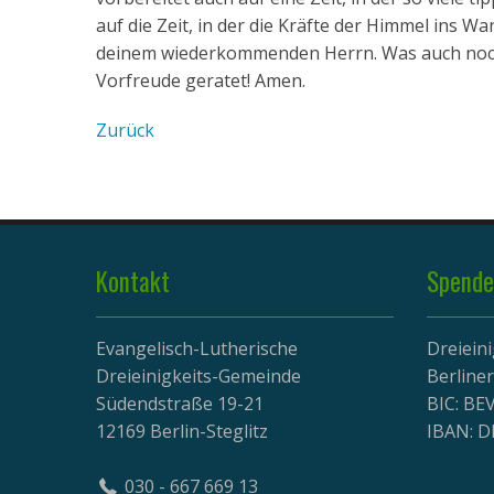
auf die Zeit, in der die Kräfte der Himmel ins 
deinem wiederkommenden Herrn. Was auch noch k
Vorfreude geratet! Amen.
Zurück
Kontakt
Spende
Evangelisch-Lutherische
Dreiein
Dreieinigkeits-Gemeinde
Berline
Südendstraße 19-21
BIC: B
12169 Berlin-Steglitz
IBAN: D
030 - 667 669 13