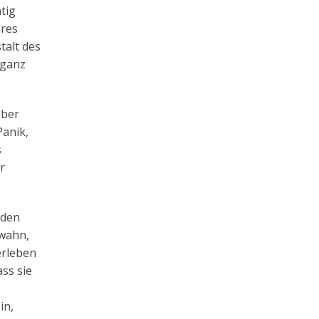
tig
ares
talt des
 ganz
lber
Panik,
s
r
 den
nwahn,
erleben
ass sie
in,