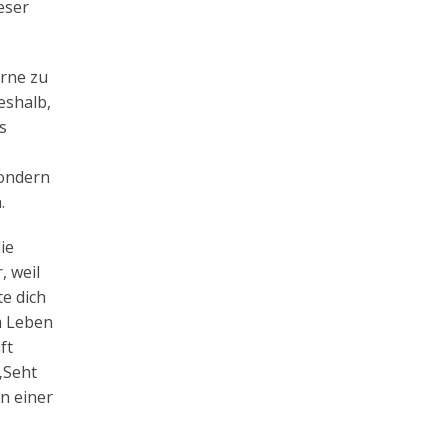
eser
orne zu
eshalb,
s
Sondern
.
ie
 weil
te dich
m Leben
ft
„Seht
in einer