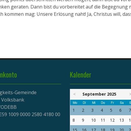
Wanken geraten. Dann bist du vorbereitet auf die Begegnung 
ommen mag: Unsere Erlösung naht! Ja, Christus will, dass
nkonto
Kalender
igkeits-Gemeinde
<
September 2025
r Volksbank
Mo
Di
Mi
Do
Fr
Sa
S
EVODEBB
1
2
3
4
5
6
7
E59 1009 0000 2580 4180 00
8
9
10
11
12
13
1
15
16
17
18
19
20
2