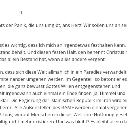
II.
ts der Panik, die uns umgibt, ans Herz: Wir sollen uns an s
t es wichtig, dass ich mich an irgendetwas festhalten kann,
stand behält. Und diesen festen Halt, den benennt Christus 
 das allein Bestand hat, wenn alles andere vergeht:
en, dass sich diese Welt allmählich in ein Paradies verwandelt
l miteinander umgehen werden. Im Gegenteil, so betont er es
ben, die ganz bewusst Gottes Willen entgegenstehen und
lt irgendwann auch einmal ein Ende finden: Ja, Himmel und
klar. Die Regierung der islamischen Republik im Iran wird e
stieren. Alle Außenstellen des BAMF werden einmal vergehen
All das, worauf Menschen in dieser Welt ihre Hoffnung gese
ig nicht mehr existieren. Und was bleibt? Es bleibt allein d