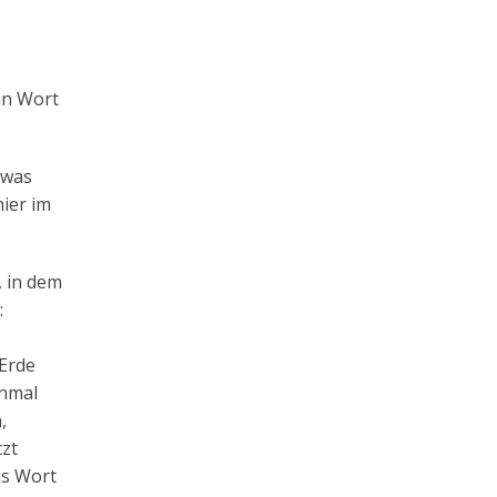
ein Wort
 was
hier im
, in dem
:
 Erde
inmal
,
tzt
as Wort