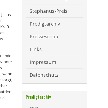
Stephanus-Preis
 Jesus
i
Predigtarchiv
 Kräfte
ses
Presseschau
ts
Links
rnende
Impressum
enannte
ns
u, wann
Datenschutz
esorgt,
cher.
aftler
Predigtarchiv
ald
n