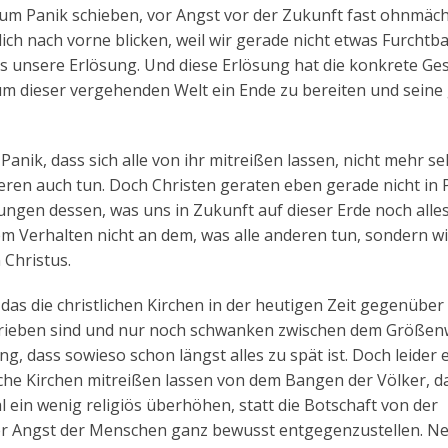
 Panik schieben, vor Angst vor der Zukunft fast ohnmäch
lich nach vorne blicken, weil wir gerade nicht etwas Furchtb
s unsere Erlösung. Und diese Erlösung hat die konkrete Ges
m dieser vergehenden Welt ein Ende zu bereiten und seine
anik, dass sich alle von ihr mitreißen lassen, nicht mehr se
eren auch tun. Doch Christen geraten eben gerade nicht in 
ngen dessen, was uns in Zukunft auf dieser Erde noch alle
m Verhalten nicht an dem, was alle anderen tun, sondern wi
 Christus.
as die christlichen Kirchen in der heutigen Zeit gegenüber
trieben sind und nur noch schwanken zwischen dem Größe
g, dass sowieso schon längst alles zu spät ist. Doch leider 
liche Kirchen mitreißen lassen von dem Bangen der Völker, d
ein wenig religiös überhöhen, statt die Botschaft von der
er Angst der Menschen ganz bewusst entgegenzustellen. Ne