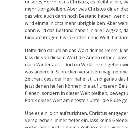
unseres Herrn Jesus Christus, es bleibt allein, 
mehr übrigbleiben. Aber was Christus dir an di
das wird auch dann noch Bestand haben, wenn di
wird einmal nichts mehr übrigbleiben. Aber we
dann wird das Bestand haben in alle Ewigkeit, d
hindurchtragen bis in Gottes neue Welt, hindurch
Halte dich darum an das Wort deines Herrn, klam
lass dir von diesem Wort die Augen öffnen, dass 
nach Winter aus – doch in Wirklichkeit gehen 
was andere in Schrecken versetzen mag, nehmen
Zeichen, dass der Herr nahe ist. Und genau das 
jetzt denen helfen können, die auf unseren Beis
fliehen, sondern in dieser Welt bleiben, bewegt
Panik dieser Welt am ehesten unter die Füße ge
Übe es ein, dich aufzurichten, Christus entgege
Versprechen immer tiefer ein, lass keine Gelege
vorbereitet auch auf eine Zeit, in der so viele 