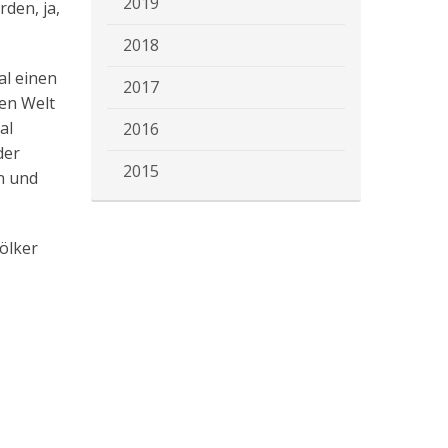
2019
den, ja,
2018
al einen
2017
en Welt
al
2016
der
2015
n und
Völker