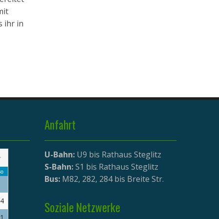
mit
 ihr in
Anfahrt
U-Bahn:
U9 bis Rathaus Steglitz
>
S-Bahn:
S1 bis Rathaus Steglitz
o
Bus:
M82, 282, 284 bis Breite Str.
4
Soziale Netzwerke
1