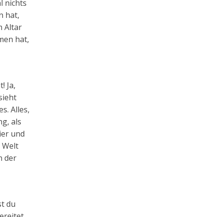
l nichts
n hat,
 Altar
men hat,
! Ja,
sieht
. Alles,
g, als
ier und
 Welt
n der
st du
ereitet