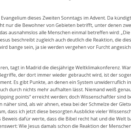
 Evangelium dieses Zweiten Sonntags im Advent. Da kündigt
cht nur die Bewohner von Gebieten betrifft, unter denen zwe
das ausnahmslos alle Menschen einmal betreffen wird: „Die
s beschreibt zugleich auch deutlich die Reaktion, die die
ird bange sein, ja sie werden vergehen vor Furcht angesich
en, tagt in Madrid die diesjährige Weltklimakonferenz. Wa
egriffe, der dort immer wieder gebraucht wird, ist der sog
ment. Es gibt Punkte, an denen ein System unwiderruflich i
auch durch nichts mehr aufhalten lässt. Niemand weiß gena
pping points“ erreicht werden; doch Wissenschaftler sind b
on näher sind, als wir ahnen, etwa bei der Schmelze der Glets
m, dass ich jetzt diese besorgten Ausblicke vieler Wissensch
Beweis dafür werte, dass die Bibel recht hat und die Welt b
kenswert: Wie Jesus damals schon die Reaktion der Mensche