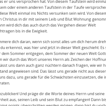
was er uns versprochen hat. Von diesem Taufstein wird einma
esem oder einem anderen Taufstein in der Taufe versproche
ese Welt einmal ins Nichts versunken sein wird. Von diesem
nn Christus in dir mit seinem Leib und Blut Wohnung genom
ann wird dich das auch durch das Vergehen dieser Welt
tragen bis in die Ewigkeit.
mere dich daran, wenn sich sonst alles um dich herum dreht
du erkennst, was hier und jetzt in dieser Welt geschieht: Es 
wir dem Sommer entgegen, dem Sommer der neuen Welt Gottes
 wir durch das Wort unseres Herrn als Zeichen der Hoffnun
lässt uns dann auch ganz nüchtern danach fragen, wie wir h
tand angewiesen sind. Das lässt uns gerade nicht aus dieser
 uns dazu, uns gerade für die Schwächsten einzusetzen, die i
raten.
nzublicken! Und präge dir die Worte deines Herrn und seine
nheit aus, seinen Leib und sein Blut zu empfangen! Dann bi
tipping points überschritten werden mögen, dann bist du vorb