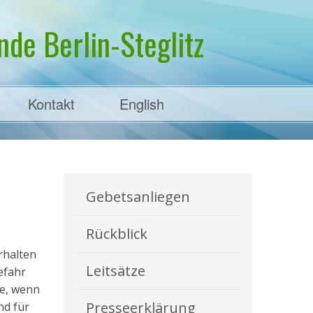
de Berlin-Steglitz
Kontakt
English
Gebetsanliegen
Rückblick
rhalten
Leitsätze
efahr
he, wenn
Presseerklärung
nd für