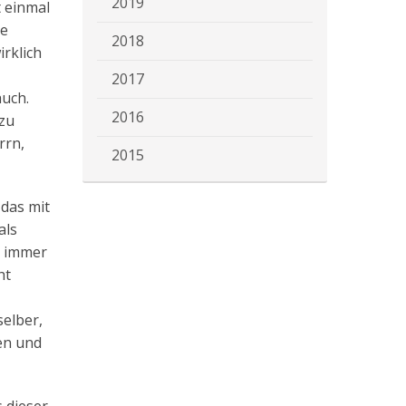
2019
t einmal
ne
2018
irklich
2017
auch.
2016
 zu
rrn,
2015
 das mit
als
t immer
ht
selber,
en und