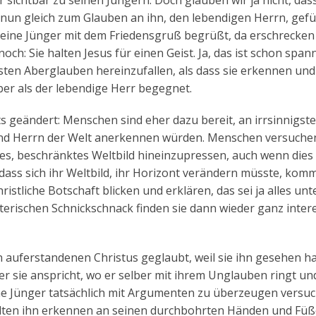
chtbar zu seinen Jüngern. Doch glauben wir ja nicht, dass
 nun gleich zum Glauben an ihn, den lebendigen Herrn, gefü
s seine Jünger mit dem Friedensgruß begrüßt, da erschrecken 
och: Sie halten Jesus für einen Geist. Ja, das ist schon span
esten Aberglauben hereinzufallen, als dass sie erkennen und
er als der lebendige Herr begegnet.
ts geändert: Menschen sind eher dazu bereit, an irrsinnigste
r und Herrn der Welt anerkennen würden. Menschen versuche
ines, beschränktes Weltbild hineinzupressen, auch wenn dies
, dass sich ihr Weltbild, ihr Horizont verändern müsste, kom
stliche Botschaft blicken und erklären, das sei ja alles unt
oterischen Schnickschnack finden sie dann wieder ganz inter
 auferstandenen Christus geglaubt, weil sie ihn gesehen h
er sie anspricht, wo er selber mit ihrem Unglauben ringt un
ine Jünger tatsächlich mit Argumenten zu überzeugen versuch
sollten ihn erkennen an seinen durchbohrten Händen und Füß