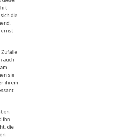
 dieser
hrt
sich die
nend,
 ernst
 Zufälle
n auch
 am
men sie
er ihrem
essant
aben.
d ihn
t, die
en.