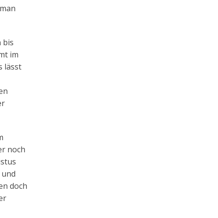
d man
 bis
mt im
 lässt
en
er
m
er noch
istus
t und
ben doch
er