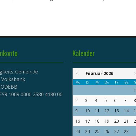
nkonto
Kalender
igkeits-Gemeinde
<
Februar 2026
r Volksbank
Mo
Di
Mi
Do
Fr
Sa
S
EVODEBB
1
E59 1009 0000 2580 4180 00
2
3
4
5
6
7
8
9
10
11
12
13
14
1
16
17
18
19
20
21
2
23
24
25
26
27
28