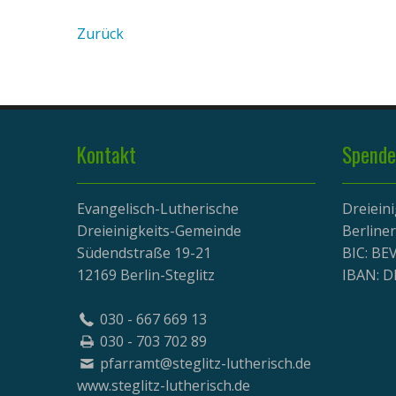
Zurück
Kontakt
Spende
Evangelisch-Lutherische
Dreiein
Dreieinigkeits-Gemeinde
Berline
Südendstraße 19-21
BIC: B
12169 Berlin-Steglitz
IBAN: D
030 - 667 669 13
030 - 703 702 89
pfarramt@steglitz-lutherisch.de
www.
steglitz-lutherisch.de