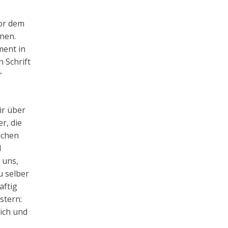
vor dem
nen.
ment in
 Schrift
r
ir über
r, die
ichen
d
 uns,
u selber
aftig
stern:
lich und