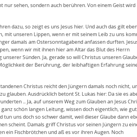
nicht nur sehen, sondern auch berühren. Von einem Geist wir
n dazu, so zeigt es uns Jesus hier. Und auch das gilt eben
en, mit unseren Lippen, wenn er mit seinem Leib zu uns kom
ünger damals am Ostersonntagabend anfassen durften. Jesus
pen, wenn wir mit ihnen hier am Altar das Blut des Herrn
nserer Sünden. Ja, gerade so will Christus unseren Glaub
Möglichkeit der Berührung, der leibhaftigen Erfahrung sein
tandenen Christus reicht den Jüngern damals noch nicht, u
zu glauben. Ausdrücklich betont St. Lukas hier: Da sie es ab
underten ... Ja, auf unserem Weg zum Glauben an Jesus Chr
 ganz schön langen Leitung, wissen doch eigentlich, wie gu
und tun uns doch so schwer damit, weil dieser Glaube dann e
n scheint. Damals griff Christus vor seinen Jüngern zu ein
nen ein Fischbrötchen und aß es vor ihren Augen. Noch