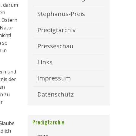
n, darum
ren
Stephanus-Preis
u Ostern
 Natur
Predigtarchiv
icht!
h so
Presseschau
 in
Links
tern und
Impressum
nis der
den
Datenschutz
n zu
hr
Predigtarchiv
 Glaube
dlich