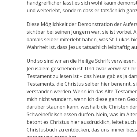
handgreiflicher lässt es sich wohl kaum demonstr
und weiterlebt, sondern dass er tatsächlich gan
Diese Möglichkeit der Demonstration der Auferst
sichtbar bei seinen Jüngern war, sie ist vorbei.
damals selber miterlebt haben, was St. Lukas hie
Wahrheit ist, dass Jesus tatsächlich leibhaftig au
Und so sind wir an die Heilige Schrift verwiese
Jerusalem geschehen ist. Und zwar verweist Chr
Testament zu lesen ist – das Neue gab es ja dama
Testaments, die Christus selber hier benennt, s
verstanden werden. Wenn ich das Alte Testament 
mich nicht wundern, wenn ich diese ganzen Ges
darüber staunen kann, weshalb die Christen den
Schweinefleisch essen dürfen. Nein, was im Alte
betont es Christus hier ausdrücklich, leitet au
Christusbuch zu entdecken, das uns immer besse