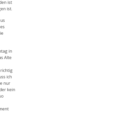
den ist
en ist.
sus
 es
ie
ntag in
s Alte
richtig
uss ich
re nur
der kein
so
ament