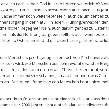
ss er auch nach seinem Tod in ihren Herzen weiterlebte? Nei
die Worte Jesu zum Thema Nächstenliebe auch nach 2000 Jah
e Sache immer noch weiterlebt? Nein, auch darum geht es z
Sonnenaufgang in der Natur, in jedem Frühlingserwachen der
tmenschen begegnet? Nein, auch darum geht es zu Ostern n
n niemals die Hoffnung aufgeben sollten, auch wenn es noc
t es zu Ostern nicht! Und um Osterhasen geht es natürlich
on den Menschen, ja oft genug leider auch von Kirchenvertre
 verdeckt wird, wie Menschen aus dem revolutionärsten Ereig
t machen, in der kaum noch etwas Christliches erkannt wer
 herumreden und sich schämen, das zu benennen, was Oster
 Osterverkündigung könne man den Menschen heute nicht me
des heutigen Ostermontags sehr eindrücklich klar, dass der
damals vor 2000 Jahren nicht einfach klar und selbstverstän