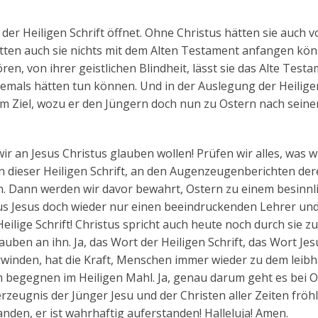
 der Heiligen Schrift öffnet. Ohne Christus hätten sie auch 
tten auch sie nichts mit dem Alten Testament anfangen kön
ren, von ihrer geistlichen Blindheit, lässt sie das Alte Testa
niemals hätten tun können. Und in der Auslegung der Heiligen
um Ziel, wozu er den Jüngern doch nun zu Ostern nach seine
wir an Jesus Christus glauben wollen! Prüfen wir alles, was w
 dieser Heiligen Schrift, an den Augenzeugenberichten dere
n. Dann werden wir davor bewahrt, Ostern zu einem besinnl
us Jesus doch wieder nur einen beeindruckenden Lehrer un
eilige Schrift! Christus spricht auch heute noch durch sie zu
uben an ihn. Ja, das Wort der Heiligen Schrift, das Wort Jes
winden, hat die Kraft, Menschen immer wieder zu dem leibh
m begegnen im Heiligen Mahl. Ja, genau darum geht es bei O
rzeugnis der Jünger Jesu und der Christen aller Zeiten fröh
nden, er ist wahrhaftig auferstanden! Halleluja! Amen.