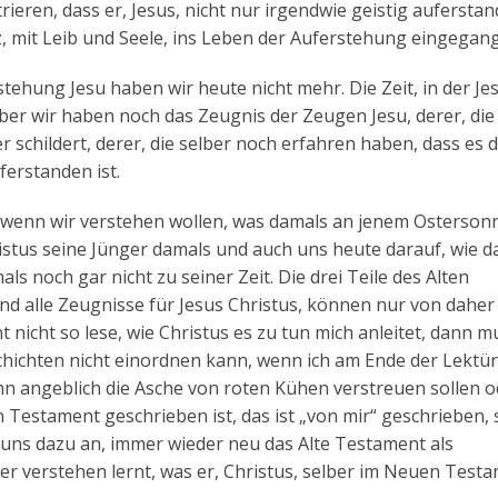
ieren, dass er, Jesus, nicht nur irgendwie geistig auferstan
z, mit Leib und Seele, ins Leben der Auferstehung eingegang
ehung Jesu haben wir heute nicht mehr. Die Zeit, in der Je
 Aber wir haben noch das Zeugnis der Zeugen Jesu, derer, die
r schildert, derer, die selber noch erfahren haben, dass es d
ferstanden ist.
n, wenn wir verstehen wollen, was damals an jenem Osterson
istus seine Jünger damals und auch uns heute darauf, wie da
ls noch gar nicht zu seiner Zeit. Die drei Teile des Alten
ind alle Zeugnisse für Jesus Christus, können nur von daher 
nicht so lese, wie Christus es zu tun mich anleitet, dann m
chichten nicht einordnen kann, wenn ich am Ende der Lektü
n angeblich die Asche von roten Kühen verstreuen sollen o
n Testament geschrieben ist, das ist „von mir“ geschrieben, 
ch uns dazu an, immer wieder neu das Alte Testament als
r verstehen lernt, was er, Christus, selber im Neuen Test