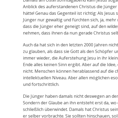
Damals am Ostersonntagabend kam Jesus sogar si
Anblick des auferstandenen Christus die Jünger
hätte! Genau das Gegenteil ist richtig: Als Jesu
Jünger nur gewaltig und fürchten sich, ja, mehr n
dass die Jünger eher geneigt sind, auf den wild
nehmen, dass ihnen da nun gerade Christus selb
Auch da hat sich in den letzten 2000 Jahren nich
zu glauben, als dass sie Gott als den Schöpfe
immer wieder, die Auferstehung Jesu in ihr kle
Ende alles keinen Sinn ergibt. Aber auf die Idee
nicht. Menschen können herablassend auf die chri
intellektuellen Niveau. Aber allen möglichen es
und fortschrittlich.
Die Jünger haben damals nicht deswegen an den
Sondern der Glaube an ihn entsteht erst da, wo 
schließlich überwindet. Damals hat Christus se
er selber vorbrachte. Sie sollten hinschauen, 