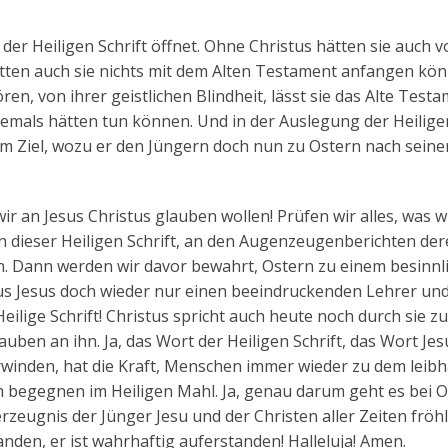
 der Heiligen Schrift öffnet. Ohne Christus hätten sie auch 
tten auch sie nichts mit dem Alten Testament anfangen kön
ren, von ihrer geistlichen Blindheit, lässt sie das Alte Testa
niemals hätten tun können. Und in der Auslegung der Heiligen
um Ziel, wozu er den Jüngern doch nun zu Ostern nach seine
wir an Jesus Christus glauben wollen! Prüfen wir alles, was w
 dieser Heiligen Schrift, an den Augenzeugenberichten dere
n. Dann werden wir davor bewahrt, Ostern zu einem besinnl
us Jesus doch wieder nur einen beeindruckenden Lehrer un
eilige Schrift! Christus spricht auch heute noch durch sie zu
uben an ihn. Ja, das Wort der Heiligen Schrift, das Wort Jes
winden, hat die Kraft, Menschen immer wieder zu dem leibh
m begegnen im Heiligen Mahl. Ja, genau darum geht es bei O
rzeugnis der Jünger Jesu und der Christen aller Zeiten fröh
nden, er ist wahrhaftig auferstanden! Halleluja! Amen.