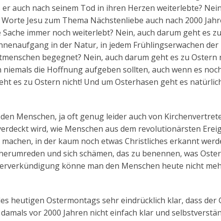
ss er auch nach seinem Tod in ihren Herzen weiterlebte? Nei
die Worte Jesu zum Thema Nächstenliebe auch nach 2000 Jah
e Sache immer noch weiterlebt? Nein, auch darum geht es z
Sonnenaufgang in der Natur, in jedem Frühlingserwachen der
tmenschen begegnet? Nein, auch darum geht es zu Ostern n
n niemals die Hoffnung aufgeben sollten, auch wenn es noc
t es zu Ostern nicht! Und um Osterhasen geht es natürlich
on den Menschen, ja oft genug leider auch von Kirchenvertre
 verdeckt wird, wie Menschen aus dem revolutionärsten Ereig
t machen, in der kaum noch etwas Christliches erkannt wer
 herumreden und sich schämen, das zu benennen, was Oster
 Osterverkündigung könne man den Menschen heute nicht me
des heutigen Ostermontags sehr eindrücklich klar, dass der
damals vor 2000 Jahren nicht einfach klar und selbstverstän