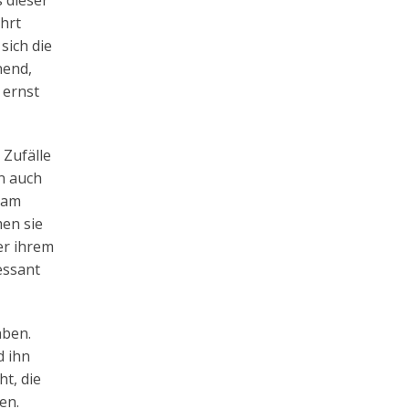
 dieser
hrt
sich die
nend,
 ernst
 Zufälle
n auch
 am
men sie
er ihrem
essant
aben.
d ihn
t, die
en.