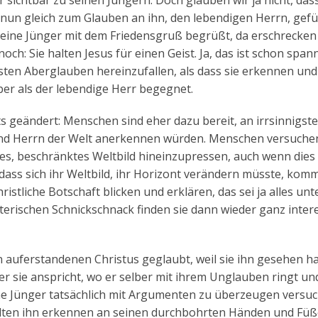
chtbar zu seinen Jüngern. Doch glauben wir ja nicht, dass
 nun gleich zum Glauben an ihn, den lebendigen Herrn, gefü
s seine Jünger mit dem Friedensgruß begrüßt, da erschrecken 
och: Sie halten Jesus für einen Geist. Ja, das ist schon span
esten Aberglauben hereinzufallen, als dass sie erkennen und
er als der lebendige Herr begegnet.
ts geändert: Menschen sind eher dazu bereit, an irrsinnigste
r und Herrn der Welt anerkennen würden. Menschen versuche
ines, beschränktes Weltbild hineinzupressen, auch wenn dies
, dass sich ihr Weltbild, ihr Horizont verändern müsste, kom
stliche Botschaft blicken und erklären, das sei ja alles unt
oterischen Schnickschnack finden sie dann wieder ganz inter
 auferstandenen Christus geglaubt, weil sie ihn gesehen h
er sie anspricht, wo er selber mit ihrem Unglauben ringt un
ine Jünger tatsächlich mit Argumenten zu überzeugen versuch
sollten ihn erkennen an seinen durchbohrten Händen und Füß