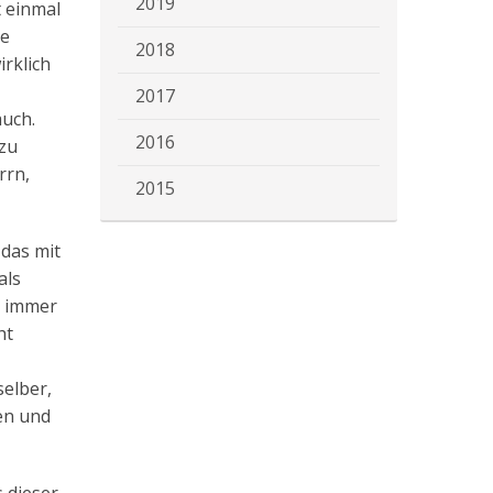
2019
t einmal
ne
2018
irklich
2017
auch.
2016
 zu
rrn,
2015
 das mit
als
t immer
ht
selber,
en und