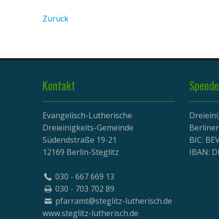
Zurück
Kontakt
Spende
Evangelisch-Lutherische
Dreiein
Dreieinigkeits-Gemeinde
Berline
Südendstraße 19-21
BIC: B
12169 Berlin-Steglitz
IBAN: D
030 - 667 669 13
030 - 703 702 89
pfarramt@steglitz-lutherisch.de
www.
steglitz-lutherisch.de