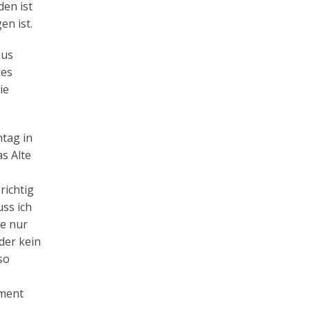
den ist
en ist.
sus
 es
ie
ntag in
s Alte
richtig
uss ich
re nur
der kein
so
ament