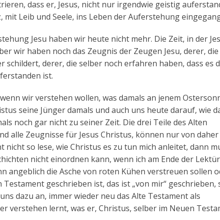
ieren, dass er, Jesus, nicht nur irgendwie geistig auferstan
z, mit Leib und Seele, ins Leben der Auferstehung eingegang
ehung Jesu haben wir heute nicht mehr. Die Zeit, in der Je
 Aber wir haben noch das Zeugnis der Zeugen Jesu, derer, die
r schildert, derer, die selber noch erfahren haben, dass es d
ferstanden ist.
n, wenn wir verstehen wollen, was damals an jenem Osterson
istus seine Jünger damals und auch uns heute darauf, wie da
ls noch gar nicht zu seiner Zeit. Die drei Teile des Alten
ind alle Zeugnisse für Jesus Christus, können nur von daher 
nicht so lese, wie Christus es zu tun mich anleitet, dann m
chichten nicht einordnen kann, wenn ich am Ende der Lektü
n angeblich die Asche von roten Kühen verstreuen sollen o
n Testament geschrieben ist, das ist „von mir“ geschrieben, 
ch uns dazu an, immer wieder neu das Alte Testament als
r verstehen lernt, was er, Christus, selber im Neuen Test