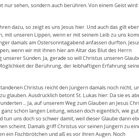
nicht nur sehen, sondern auch berühren. Von einem Geist wir
n dazu, so zeigt es uns Jesus hier. Und auch das gilt eben
en, mit unseren Lippen, wenn er mit seinem Leib zu uns kom
ünger damals am Ostersonntagabend anfassen durften. Jesus
pen, wenn wir mit ihnen hier am Altar das Blut des Herrn
nserer Sünden. Ja, gerade so will Christus unseren Glaub
Möglichkeit der Berührung, der leibhaftigen Erfahrung sein
tandenen Christus reicht den Jüngern damals noch nicht, u
zu glauben. Ausdrücklich betont St. Lukas hier: Da sie es ab
underten ... Ja, auf unserem Weg zum Glauben an Jesus Chr
 ganz schön langen Leitung, wissen doch eigentlich, wie gu
und tun uns doch so schwer damit, weil dieser Glaube dann e
n scheint. Damals griff Christus vor seinen Jüngern zu ein
nen ein Fischbrötchen und aß es vor ihren Augen. Noch