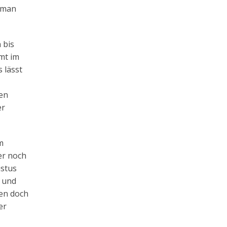
d man
 bis
mt im
 lässt
en
er
m
er noch
istus
t und
ben doch
er