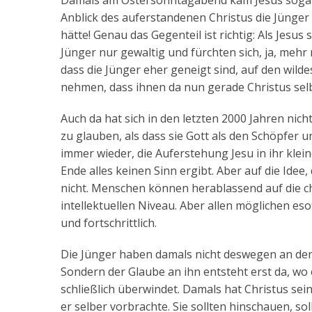
Damals am Ostersonntagabend kam Jesus sogar si
Anblick des auferstandenen Christus die Jünger
hätte! Genau das Gegenteil ist richtig: Als Jesu
Jünger nur gewaltig und fürchten sich, ja, mehr n
dass die Jünger eher geneigt sind, auf den wild
nehmen, dass ihnen da nun gerade Christus selb
Auch da hat sich in den letzten 2000 Jahren nich
zu glauben, als dass sie Gott als den Schöpfe
immer wieder, die Auferstehung Jesu in ihr kle
Ende alles keinen Sinn ergibt. Aber auf die Idee
nicht. Menschen können herablassend auf die chri
intellektuellen Niveau. Aber allen möglichen es
und fortschrittlich.
Die Jünger haben damals nicht deswegen an den
Sondern der Glaube an ihn entsteht erst da, wo 
schließlich überwindet. Damals hat Christus se
er selber vorbrachte. Sie sollten hinschauen, 