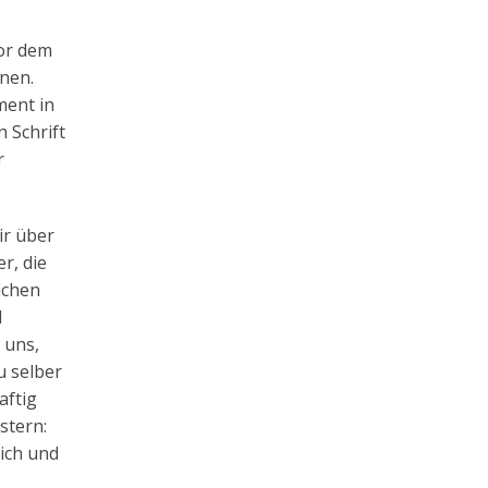
vor dem
nen.
ment in
 Schrift
r
ir über
r, die
ichen
d
 uns,
u selber
aftig
stern:
lich und