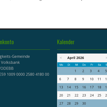
nkonto
Kalender
igkeits-Gemeinde
<
April 2026
r Volksbank
Mo
Di
Mi
Do
Fr
Sa
S
EVODEBB
1
2
3
4
5
E59 1009 0000 2580 4180 00
6
7
8
9
10
11
1
13
14
15
16
17
18
1
20
21
22
23
24
25
2
27
28
29
30