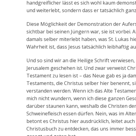
handgreiflicher lässt es sich wohl kaum demonstr
und weiterlebt, sondern dass er tatsächlich gan
Diese Möglichkeit der Demonstration der Auferst
sichtbar bei seinen Jüngern war, sie ist vorbei.
damals selber miterlebt haben, was St. Lukas hie
Wahrheit ist, dass Jesus tatsächlich leibhaftig au
Und so sind wir an die Heilige Schrift verwiese
Jerusalem geschehen ist. Und zwar verweist Chr
Testament zu lesen ist – das Neue gab es ja dama
Testaments, die Christus selber hier benennt, s
verstanden werden. Wenn ich das Alte Testament 
mich nicht wundern, wenn ich diese ganzen Ges
darüber staunen kann, weshalb die Christen den
Schweinefleisch essen dürfen. Nein, was im Alte
betont es Christus hier ausdrücklich, leitet au
Christusbuch zu entdecken, das uns immer besse