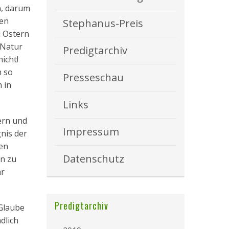
n, darum
ren
Stephanus-Preis
u Ostern
 Natur
Predigtarchiv
icht!
h so
Presseschau
 in
Links
tern und
Impressum
nis der
den
Datenschutz
n zu
hr
Predigtarchiv
 Glaube
dlich