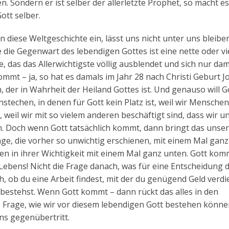
 Sondern er ist selber der allerletzte Prophet, so macht es 
ott selber.
 in diese Weltgeschichte ein, lässt uns nicht unter uns bleibe
 die Gegenwart des lebendigen Gottes ist eine nette oder vie
e, das das Allerwichtigste völlig ausblendet und sich nur dam
kommt – ja, so hat es damals im Jahr 28 nach Christi Geburt 
 der in Wahrheit der Heiland Gottes ist. Und genauso will G
stechen, in denen für Gott kein Platz ist, weil wir Menschen
weil wir mit so vielem anderen beschäftigt sind, dass wir un
n. Doch wenn Gott tatsächlich kommt, dann bringt das unse
e, die vorher so unwichtig erschienen, mit einem Mal ganz 
en in ihrer Wichtigkeit mit einem Mal ganz unten. Gott kom
Lebens! Nicht die Frage danach, was für eine Entscheidung 
h, ob du eine Arbeit findest, mit der du genügend Geld verdi
bestehst. Wenn Gott kommt – dann rückt das alles in den
e Frage, wie wir vor diesem lebendigen Gott bestehen könn
uns gegenübertritt.