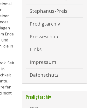
 einmal
t
Stephanus-Preis
einer
andes
Predigtarchiv
hlagen
 am Ende
Presseschau
d und
, die in
Links
Impressum
ook. Seit
 in
Datenschutz
chkeit
nnte.
greifen
d nicht
Predigtarchiv