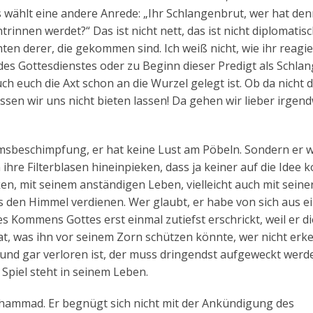
ählt eine andere Anrede: „Ihr Schlangenbrut, wer hat den
innen werdet?“ Das ist nicht nett, das ist nicht diplomatisc
en derer, die gekommen sind. Ich weiß nicht, wie ihr reagie
es Gottesdienstes oder zu Beginn dieser Predigt als Schla
h euch die Axt schon an die Wurzel gelegt ist. Ob da nicht 
sen wir uns nicht bieten lassen! Da gehen wir lieber irgend
msbeschimpfung, er hat keine Lust am Pöbeln. Sondern er wi
hre Filterblasen hineinpieken, dass ja keiner auf die Idee
n, mit seinem anständigen Leben, vielleicht auch mit seine
den Himmel verdienen. Wer glaubt, er habe von sich aus e
s Kommens Gottes erst einmal zutiefst erschrickt, weil er d
at, was ihn vor seinem Zorn schützen könnte, wer nicht erk
nz und gar verloren ist, der muss dringendst aufgeweckt werd
 Spiel steht in seinem Leben.
ohammad. Er begnügt sich nicht mit der Ankündigung des