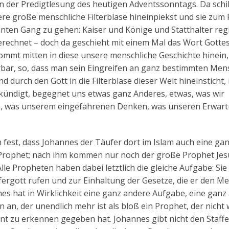
in der Predigtlesung des heutigen Adventssonntags. Da schi
sere große menschliche Filterblase hineinpiekst und sie zum 
ohnten Gang zu gehen: Kaiser und Könige und Statthalter reg
berechnet – doch da geschieht mit einem Mal das Wort Gotte
 kommt mitten in diese unsere menschliche Geschichte hinein,
bar, so, dass man sein Eingreifen an ganz bestimmten Me
urch den Gott in die Filterblase dieser Welt hineinsticht, 
rkündigt, begegnet uns etwas ganz Anderes, etwas, was wir
en, was unserem eingefahrenen Denken, was unseren Erwar
 fest, dass Johannes der Täufer dort im Islam auch eine ga
roße Prophet; nach ihm kommen nur noch der große Prophet Je
 Propheten haben dabei letztlich die gleiche Aufgabe: Sie 
rgott rufen und zur Einhaltung der Gesetze, die er den M
es hat in Wirklichkeit eine ganz andere Aufgabe, eine ganz
an, der unendlich mehr ist als bloß ein Prophet, der nicht
ment zu erkennen gegeben hat. Johannes gibt nicht den Staffe