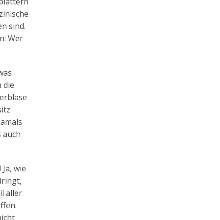
blättern
zinische
n sind.
en: Wer
twas
 die
terblase
itz
 damals
s auch
 Ja, wie
ringt,
l aller
ffen.
icht