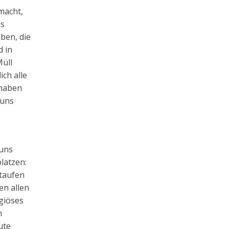
macht,
ns
ben, die
d in
üll
ch alle
 haben
 uns
 uns
latzen:
 taufen
en allen
giöses
m
ute