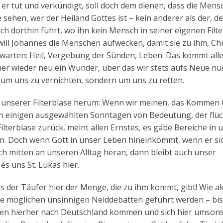
er tut und verkündigt, soll doch dem dienen, dass die Mens
ehen, wer der Heiland Gottes ist – kein anderer als der, de
ch dorthin führt, wo ihn kein Mensch in seiner eigenen Filt
ll Johannes die Menschen aufwecken, damit sie zu ihm, Chr
s erwarten: Heil, Vergebung der Sünden, Leben. Das kommt all
mmer wieder neu ein Wunder, über das wir stets aufs Neue nu
 um uns zu vernichten, sondern um uns zu retten.
n unserer Filterblase herum: Wenn wir meinen, das Kommen 
 an einigen ausgewählten Sonntagen von Bedeutung, der flüc
Filterblase zurück, meint allen Ernstes, es gäbe Bereiche in
n. Doch wenn Gott in unser Leben hineinkommt, wenn er si
ch mitten an unseren Alltag heran, dann bleibt auch unser
es uns St. Lukas hier.
es der Täufer hier der Menge, die zu ihm kommt, gibt! Wie ak
 alle möglichen unsinnigen Neiddebatten geführt werden – bis
n hierher nach Deutschland kommen und sich hier umsons