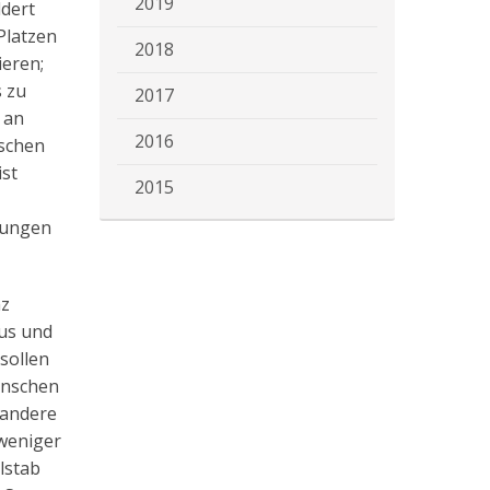
2019
ldert
Platzen
2018
ieren;
s zu
2017
 an
2016
nschen
ist
2015
tungen
nz
sus und
sollen
enschen
 andere
 weniger
lstab