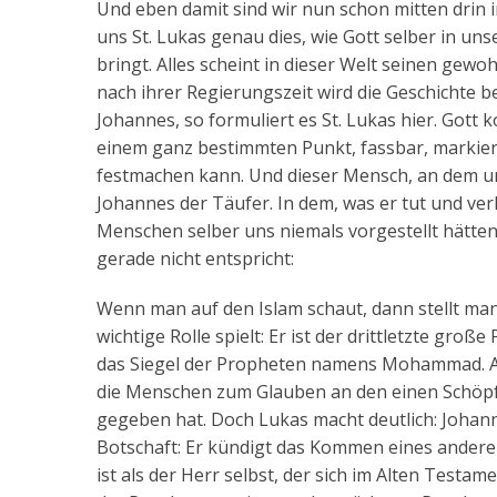
Und eben damit sind wir nun schon mitten drin 
uns St. Lukas genau dies, wie Gott selber in un
bringt. Alles scheint in dieser Welt seinen gew
nach ihrer Regierungszeit wird die Geschichte 
Johannes, so formuliert es St. Lukas hier. Gott
einem ganz bestimmten Punkt, fassbar, markier
festmachen kann. Und dieser Mensch, an dem und d
Johannes der Täufer. In dem, was er tut und ve
Menschen selber uns niemals vorgestellt hätt
gerade nicht entspricht:
Wenn man auf den Islam schaut, dann stellt man
wichtige Rolle spielt: Er ist der drittletzte g
das Siegel der Propheten namens Mohammad. Alle
die Menschen zum Glauben an den einen Schöpfe
gegeben hat. Doch Lukas macht deutlich: Johann
Botschaft: Er kündigt das Kommen eines anderen 
ist als der Herr selbst, der sich im Alten Testa