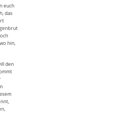
n euch
h, das
rt
ngenbrut
doch
wo hin,
ll den
 kommt
r
in
iesem
ennt,
en,