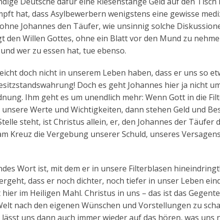
dige Deutsche dafür eine Riesenstange Geld auf den Tisch 
ft hat, dass Asylbewerbern wenigstens eine gewisse medi
ohne Johannes den Täufer, wie unsinnig solche Diskussione
igt den Willen Gottes, ohne ein Blatt vor den Mund zu nehm
 und wer zu essen hat, tue ebenso.
elleicht doch nicht in unserem Leben haben, dass er uns so e
esitzstandswahrung! Doch es geht Johannes hier ja nicht um
rdnung. Ihm geht es um unendlich mehr: Wenn Gott in die Fil
unsere Werte und Wichtigkeiten, dann stehen Geld und Bes
telle steht, ist Christus allein, er, den Johannes der Täufer
 am Kreuz die Vergebung unserer Schuld, unseres Versagen
des Wort ist, mit dem er in unsere Filterblasen hineindringt!
geht, dass er noch dichter, noch tiefer in unser Leben eind
er im Heiligen Mahl. Christus in uns – das ist das Gegentei
 Welt nach den eigenen Wünschen und Vorstellungen zu scha
er lässt uns dann auch immer wieder auf das hören, was uns n