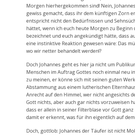
Morgen hierhergekommen sind! Nein, Johannes w
gewiss gemacht, dass ihr dem künftigen Zorn entr
entspricht nicht den Bedürfnissen und Sehnsücht
hättet, wenn ich euch heute Morgen zu Beginn d
bezeichnet und euch angekündigt hätte, dass auc
eine instinktive Reaktion gewesen wäre: Das müs
wo wir netter behandelt werden!?
Doch Johannes geht es hier ja nicht um Publiku
Menschen im Auftrag Gottes noch einmal neu in i
zu meinen, er könne sich mit seinen guten Werke
Abstammung aus einem lutherischen Elternhaus 
Anrecht auf den Himmel, wer nicht angesichts de
Gott nichts, aber auch gar nichts vorzuweisen h
dass er allein in seiner Filterblase vor Gott ga
damit er erkennt, was für ihn eigentlich auf dem
Doch, gottlob: Johannes der Täufer ist nicht M