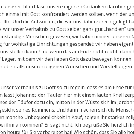
h in unserer Filterblase unsere eigenen Gedanken darüber ge
ch einmal mit Gott konfrontiert werden sollten, wenn der u
llte. Und die Antworten, die wir uns dabei zurechtgelegt ha
s wir unser Verhältnis zu Gott selber ganz gut „handlen“ un
 anständige Menschen gewesen; wir haben immer unseren M
 für wohltätige Einrichtungen gespendet; wir haben eigentli
e uns stellen kann. Und wenn das am Ende nicht reicht, dann
f Lager, mit dem wir den lieben Gott dazu bewegen können,
 der ebenfalls unseren eigenen Wünschen und Vorstellungen
unser Verhältnis zu Gott so zu regeln, dass es am Ende für
m lässt Johannes der Täufer hier mit einem lauten Knall zerp
nes der Täufer dazu ein, mitten in der Wüste sich im Jordan
ngesicht seines Kommens. Und dann machen sich die Mensch
n manche Unbequemlichkeit in Kauf, zeigen ihr starkes reli
bei ihm ankommen? Er sagt nicht: Ich begrüße Sie herzlich i
 heute für Sie vorbereitet hat! Wie schön, dass Sie alle he