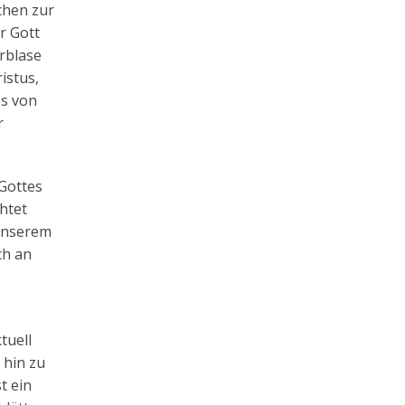
chen zur
r Gott
erblase
istus,
es von
r
Gottes
htet
 unserem
ch an
tuell
 hin zu
t ein