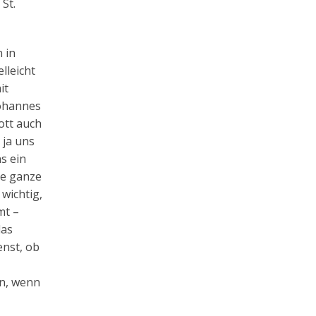
St.
n in
lleicht
it
Johannes
ott auch
 ja uns
s ein
re ganze
wichtig,
mt –
das
enst, ob
en, wenn