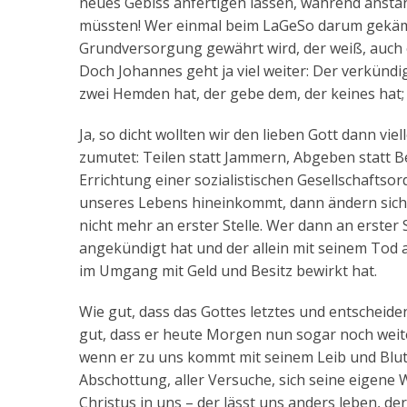
neues Gebiss anfertigen lassen, während anstän
müssten! Wer einmal beim LaGeSo darum gekämp
Grundversorgung gewährt wird, der weiß, auch 
Doch Johannes geht ja viel weiter: Der verkünd
zwei Hemden hat, der gebe dem, der keines hat;
Ja, so dicht wollten wir den lieben Gott dann vi
zumutet: Teilen statt Jammern, Abgeben statt B
Errichtung einer sozialistischen Gesellschaftso
unseres Lebens hineinkommt, dann ändern sich 
nicht mehr an erster Stelle. Wer dann an erster S
angekündigt hat und der allein mit seinem Tod
im Umgang mit Geld und Besitz bewirkt hat.
Wie gut, dass das Gottes letztes und entscheiden
gut, dass er heute Morgen nun sogar noch weiter
wenn er zu uns kommt mit seinem Leib und Blut hi
Abschottung, aller Versuche, sich seine eigene
Christus in uns – der lässt uns anders leben, d