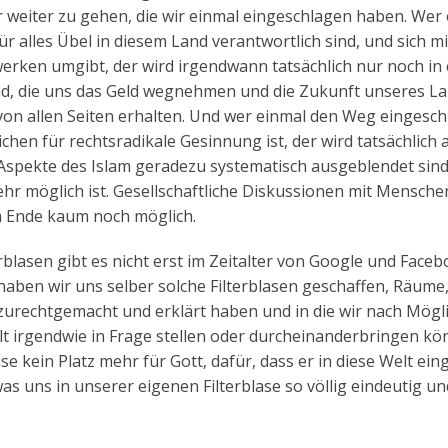
r weiter zu gehen, die wir einmal eingeschlagen haben. Wer
ür alles Übel in diesem Land verantwortlich sind, und sich mi
erken umgibt, der wird irgendwann tatsächlich nur noch in 
sind, die uns das Geld wegnehmen und die Zukunft unseres L
 von allen Seiten erhalten. Und wer einmal den Weg eingesc
eichen für rechtsradikale Gesinnung ist, der wird tatsächlich
n Aspekte des Islam geradezu systematisch ausgeblendet sin
r möglich ist. Gesellschaftliche Diskussionen mit Menschen
am Ende kaum noch möglich.
erblasen gibt es nicht erst im Zeitalter von Google und Faceb
aben wir uns selber solche Filterblasen geschaffen, Räume,
 zurechtgemacht und erklärt haben und in die wir nach Mögli
lt irgendwie in Frage stellen oder durcheinanderbringen kö
se kein Platz mehr für Gott, dafür, dass er in diese Welt ein
was uns in unserer eigenen Filterblase so völlig eindeutig un