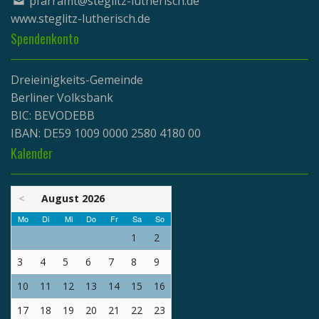
pfarramt@steglitz-lutherisch.de
www.
steglitz-lutherisch.de
Spendenkonto
Dreieinigkeits-Gemeinde
Berliner Volksbank
BIC: BEVODEBB
IBAN: DE59 1009 0000 2580 4180 00
Kalender
<
August 2026
Mo
Di
Mi
Do
Fr
Sa
So
1
2
3
4
5
6
7
8
9
10
11
12
13
14
15
16
17
18
19
20
21
22
23