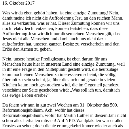
16. Oktober 2017
Was wir da eben gehört haben, ist eine einzige Zumutung! Nein,
damit meine ich nicht die Aufforderung Jesu an den reichen Mann,
alles zu verkaufen, was er hat. Dieser Zumutung können wir uns
noch relativ leicht entziehen, können feststellen, dass diese
Aufforderung Jesu wirklich nur diesem einen Menschen gilt, dass
Jesus nicht alle Menschen und damit auch uns nicht dazu
aufgefordert hat, unseren ganzen Besitz zu verscherbeln und den
Erlös den Armen zu geben.
Nein, unsere heutige Predigtlesung ist eben darum für uns
Menschen heute hier in unserem Land eine einzige Zumutung, weil
in ihr eine Frage in den Mittelpunkt gestellt wird, die heutzutage
kaum noch einen Menschen zu interessieren scheint, die völlig
überholt zu sein scheint, ja, über die auch und gerade in vielen
Kirchen kaum noch gesprochen wird, die im Gegenteil geradezu
verschämt zur Seite geschoben wird: „Was soll ich tun, damit ich
das ewige Leben ererbe?“
Da feiern wir nun in gut zwei Wochen am 31. Oktober das 500.
Reformationsjubiläum. Ach, wofür hat dieses
Reformationsjubiläum, wofür hat Martin Luther in diesem Jahr nicht
schon alles herhalten müssen! Auf NPD-Wahlplakaten war er allen
Ernstes zu sehen; doch diente er umgekehrt immer wieder auch als