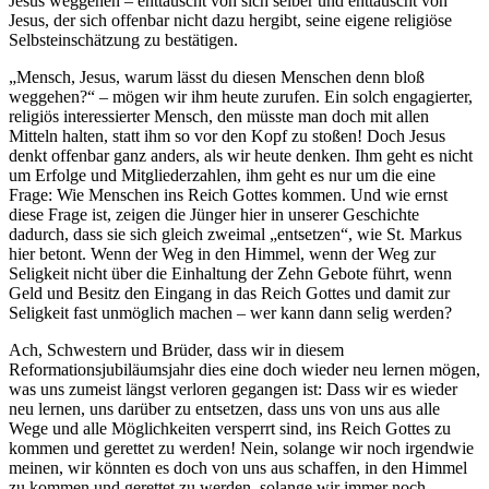
Jesus weggehen – enttäuscht von sich selber und enttäuscht von
Jesus, der sich offenbar nicht dazu hergibt, seine eigene religiöse
Selbsteinschätzung zu bestätigen.
„Mensch, Jesus, warum lässt du diesen Menschen denn bloß
weggehen?“ – mögen wir ihm heute zurufen. Ein solch engagierter,
religiös interessierter Mensch, den müsste man doch mit allen
Mitteln halten, statt ihm so vor den Kopf zu stoßen! Doch Jesus
denkt offenbar ganz anders, als wir heute denken. Ihm geht es nicht
um Erfolge und Mitgliederzahlen, ihm geht es nur um die eine
Frage: Wie Menschen ins Reich Gottes kommen. Und wie ernst
diese Frage ist, zeigen die Jünger hier in unserer Geschichte
dadurch, dass sie sich gleich zweimal „entsetzen“, wie St. Markus
hier betont. Wenn der Weg in den Himmel, wenn der Weg zur
Seligkeit nicht über die Einhaltung der Zehn Gebote führt, wenn
Geld und Besitz den Eingang in das Reich Gottes und damit zur
Seligkeit fast unmöglich machen – wer kann dann selig werden?
Ach, Schwestern und Brüder, dass wir in diesem
Reformationsjubiläumsjahr dies eine doch wieder neu lernen mögen,
was uns zumeist längst verloren gegangen ist: Dass wir es wieder
neu lernen, uns darüber zu entsetzen, dass uns von uns aus alle
Wege und alle Möglichkeiten versperrt sind, ins Reich Gottes zu
kommen und gerettet zu werden! Nein, solange wir noch irgendwie
meinen, wir könnten es doch von uns aus schaffen, in den Himmel
zu kommen und gerettet zu werden, solange wir immer noch