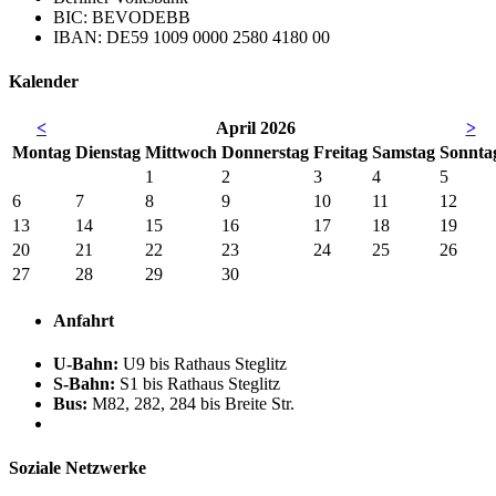
BIC: BEVODEBB
IBAN: DE59 1009 0000 2580 4180 00
Kalender
<
April 2026
>
Mo
ntag
Di
enstag
Mi
ttwoch
Do
nnerstag
Fr
eitag
Sa
mstag
So
nnta
1
2
3
4
5
6
7
8
9
10
11
12
13
14
15
16
17
18
19
20
21
22
23
24
25
26
27
28
29
30
Anfahrt
U-Bahn:
U9 bis Rathaus Steglitz
S-Bahn:
S1 bis Rathaus Steglitz
Bus:
M82, 282, 284 bis Breite Str.
Soziale Netzwerke