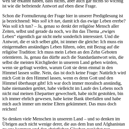
weil sie erkannt haben, dass nichts, aber auch gar nichts so wichtig
ist wie die befreiende Antwort auf eben diese Frage.
Schon die Formulierung der Frage hier in unserer Predigtlesung ist
ja bezeichnend:
Was soll ich tun,
damit ich das ewige Leben ererbe?
Was soll ich tun? – Ja, genau so denkt der religiöse Mensch aller
Zeiten, selbst und gerade da noch, wo ihn das Thema „ewiges
Leben“ eigentlich gar nicht mehr sonderlich interessiert. Und die
Antwort, die er sich selber gibt, ist immer die gleiche: Ich muss ein
einigermaßen anständiges Leben führen, oder, mit Bezug auf die
religiöse Tradition: Ich muss mein Leben an den Zehn Geboten
orientieren. Ja, genau das dürfte auch die Standardantwort sein, die
selbst die meisten Kirchglieder in unserem Land geben würden,
wenn sie gefragt werden, warum Gott sie denn einmal in den
Himmel lassen sollte. Nein, das ist doch keine Frage: Natürlich wird
mich Gott in den Himmel lassen, wenn es denn Gott und den
Himmel überhaupt gibt! Ich war doch immer moralisch anständig,
habe niemanden getötet, habe vielleicht im Laufe des Lebens noch
nicht mal meinen Ehepartner gewechselt, habe nicht gestohlen, bin
ich immer ehrlich gewesen, habe keine Bank überfallen und habe
mich auch immer um meine Eltern gekümmert. Das muss doch
reichen!
So denken viele Menschen in unserem Land – und so denken im
Übrigen auch nicht wenige derer, die aus dem Iran und Afghanistan