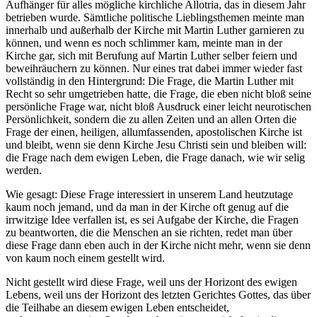
Aufhänger für alles mögliche kirchliche Allotria, das in diesem Jahr
betrieben wurde. Sämtliche politische Lieblingsthemen meinte man
innerhalb und außerhalb der Kirche mit Martin Luther garnieren zu
können, und wenn es noch schlimmer kam, meinte man in der
Kirche gar, sich mit Berufung auf Martin Luther selber feiern und
beweihräuchern zu können. Nur eines trat dabei immer wieder fast
vollständig in den Hintergrund: Die Frage, die Martin Luther mit
Recht so sehr umgetrieben hatte, die Frage, die eben nicht bloß seine
persönliche Frage war, nicht bloß Ausdruck einer leicht neurotischen
Persönlichkeit, sondern die zu allen Zeiten und an allen Orten die
Frage der einen, heiligen, allumfassenden, apostolischen Kirche ist
und bleibt, wenn sie denn Kirche Jesu Christi sein und bleiben will:
die Frage nach dem ewigen Leben, die Frage danach, wie wir selig
werden.
Wie gesagt: Diese Frage interessiert in unserem Land heutzutage
kaum noch jemand, und da man in der Kirche oft genug auf die
irrwitzige Idee verfallen ist, es sei Aufgabe der Kirche, die Fragen
zu beantworten, die die Menschen an sie richten, redet man über
diese Frage dann eben auch in der Kirche nicht mehr, wenn sie denn
von kaum noch einem gestellt wird.
Nicht gestellt wird diese Frage, weil uns der Horizont des ewigen
Lebens, weil uns der Horizont des letzten Gerichtes Gottes, das über
die Teilhabe an diesem ewigen Leben entscheidet,