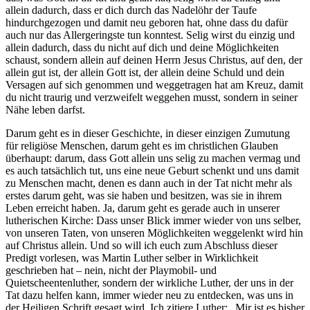
allein dadurch, dass er dich durch das Nadelöhr der Taufe
hindurchgezogen und damit neu geboren hat, ohne dass du dafür
auch nur das Allergeringste tun konntest. Selig wirst du einzig und
allein dadurch, dass du nicht auf dich und deine Möglichkeiten
schaust, sondern allein auf deinen Herrn Jesus Christus, auf den, der
allein gut ist, der allein Gott ist, der allein deine Schuld und dein
Versagen auf sich genommen und weggetragen hat am Kreuz, damit
du nicht traurig und verzweifelt weggehen musst, sondern in seiner
Nähe leben darfst.
Darum geht es in dieser Geschichte, in dieser einzigen Zumutung
für religiöse Menschen, darum geht es im christlichen Glauben
überhaupt: darum, dass Gott allein uns selig zu machen vermag und
es auch tatsächlich tut, uns eine neue Geburt schenkt und uns damit
zu Menschen macht, denen es dann auch in der Tat nicht mehr als
erstes darum geht, was sie haben und besitzen, was sie in ihrem
Leben erreicht haben. Ja, darum geht es gerade auch in unserer
lutherischen Kirche: Dass unser Blick immer wieder von uns selber,
von unseren Taten, von unseren Möglichkeiten weggelenkt wird hin
auf Christus allein. Und so will ich euch zum Abschluss dieser
Predigt vorlesen, was Martin Luther selber in Wirklichkeit
geschrieben hat – nein, nicht der Playmobil- und
Quietscheentenluther, sondern der wirkliche Luther, der uns in der
Tat dazu helfen kann, immer wieder neu zu entdecken, was uns in
der Heiligen Schrift gesagt wird. Ich zitiere Luther: „Mir ist es bisher