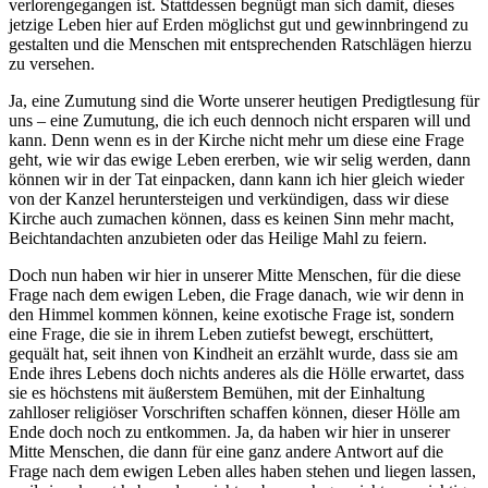
verlorengegangen ist. Stattdessen begnügt man sich damit, dieses
jetzige Leben hier auf Erden möglichst gut und gewinnbringend zu
gestalten und die Menschen mit entsprechenden Ratschlägen hierzu
zu versehen.
Ja, eine Zumutung sind die Worte unserer heutigen Predigtlesung für
uns – eine Zumutung, die ich euch dennoch nicht ersparen will und
kann. Denn wenn es in der Kirche nicht mehr um diese eine Frage
geht, wie wir das ewige Leben ererben, wie wir selig werden, dann
können wir in der Tat einpacken, dann kann ich hier gleich wieder
von der Kanzel heruntersteigen und verkündigen, dass wir diese
Kirche auch zumachen können, dass es keinen Sinn mehr macht,
Beichtandachten anzubieten oder das Heilige Mahl zu feiern.
Doch nun haben wir hier in unserer Mitte Menschen, für die diese
Frage nach dem ewigen Leben, die Frage danach, wie wir denn in
den Himmel kommen können, keine exotische Frage ist, sondern
eine Frage, die sie in ihrem Leben zutiefst bewegt, erschüttert,
gequält hat, seit ihnen von Kindheit an erzählt wurde, dass sie am
Ende ihres Lebens doch nichts anderes als die Hölle erwartet, dass
sie es höchstens mit äußerstem Bemühen, mit der Einhaltung
zahlloser religiöser Vorschriften schaffen können, dieser Hölle am
Ende doch noch zu entkommen. Ja, da haben wir hier in unserer
Mitte Menschen, die dann für eine ganz andere Antwort auf die
Frage nach dem ewigen Leben alles haben stehen und liegen lassen,