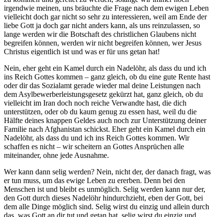
irgendwie meinen, uns bräuchte die Frage nach dem ewigen Leben
vielleicht doch gar nicht so sehr zu interessieren, weil am Ende der
liebe Gott ja doch gar nicht anders kann, als uns reinzulassen, so
lange werden wir die Botschaft des christlichen Glaubens nicht
begreifen können, werden wir nicht begreifen können, wer Jesus
Christus eigentlich ist und was er für uns getan hat!
Nein, eher geht ein Kamel durch ein Nadelöhr, als dass du und ich
ins Reich Gottes kommen – ganz gleich, ob du eine gute Rente hast
oder dir das Sozialamt gerade wieder mal deine Leistungen nach
dem Asylbewerberleistungsgesetz gekürzt hat, ganz gleich, ob du
vielleicht im Iran doch noch reiche Verwandte hast, die dich
unterstützen, oder ob du kaum genug zu essen hast, weil du die
Hälfte deines knappen Geldes auch noch zur Unterstützung deiner
Familie nach Afghanistan schickst. Eher geht ein Kamel durch ein
Nadelöhr, als dass du und ich ins Reich Gottes kommen. Wir
schaffen es nicht – wir scheitern an Gottes Ansprüchen alle
miteinander, ohne jede Ausnahme.
Wer kann dann selig werden? Nein, nicht der, der danach fragt, was
er tun muss, um das ewige Leben zu ererben. Denn bei den
Menschen ist und bleibt es unmöglich. Selig werden kann nur der,
den Gott durch dieses Nadelöhr hindurchzieht, eben der Gott, bei
dem alle Dinge möglich sind. Selig wirst du einzig und allein durch
das, was Gott an dir tut und getan hat, selig wirst du einzig und