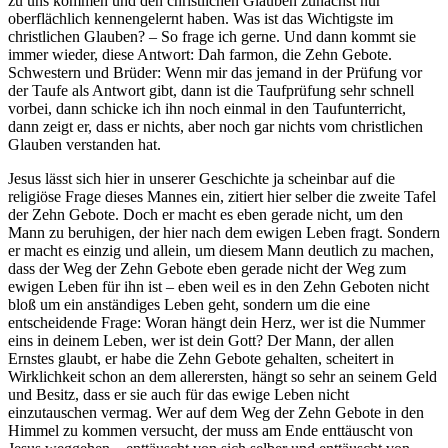
zu uns kommen und den christlichen Glauben zunächst nur
oberflächlich kennengelernt haben. Was ist das Wichtigste im
christlichen Glauben? – So frage ich gerne. Und dann kommt sie
immer wieder, diese Antwort: Dah farmon, die Zehn Gebote.
Schwestern und Brüder: Wenn mir das jemand in der Prüfung vor
der Taufe als Antwort gibt, dann ist die Taufprüfung sehr schnell
vorbei, dann schicke ich ihn noch einmal in den Taufunterricht,
dann zeigt er, dass er nichts, aber noch gar nichts vom christlichen
Glauben verstanden hat.
Jesus lässt sich hier in unserer Geschichte ja scheinbar auf die
religiöse Frage dieses Mannes ein, zitiert hier selber die zweite Tafel
der Zehn Gebote. Doch er macht es eben gerade nicht, um den
Mann zu beruhigen, der hier nach dem ewigen Leben fragt. Sondern
er macht es einzig und allein, um diesem Mann deutlich zu machen,
dass der Weg der Zehn Gebote eben gerade nicht der Weg zum
ewigen Leben für ihn ist – eben weil es in den Zehn Geboten nicht
bloß um ein anständiges Leben geht, sondern um die eine
entscheidende Frage: Woran hängt dein Herz, wer ist die Nummer
eins in deinem Leben, wer ist dein Gott? Der Mann, der allen
Ernstes glaubt, er habe die Zehn Gebote gehalten, scheitert in
Wirklichkeit schon an dem allerersten, hängt so sehr an seinem Geld
und Besitz, dass er sie auch für das ewige Leben nicht
einzutauschen vermag. Wer auf dem Weg der Zehn Gebote in den
Himmel zu kommen versucht, der muss am Ende enttäuscht von