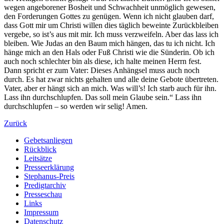
wegen angeborener Bosheit und Schwachheit unmöglich gewesen,
den Forderungen Gottes zu genügen. Wenn ich nicht glauben darf,
dass Gott mir um Christi willen dies täglich beweinte Zurückbleiben
vergebe, so ist’s aus mit mir. Ich muss verzweifeln. Aber das lass ich
bleiben. Wie Judas an den Baum mich hängen, das tu ich nicht. Ich
hänge mich an den Hals oder Fuß Christi wie die Sünderin. Ob ich
auch noch schlechter bin als diese, ich halte meinen Herrn fest.
Dann spricht er zum Vater: Dieses Anhängsel muss auch noch
durch. Es hat zwar nichts gehalten und alle deine Gebote übertreten.
Vater, aber er hängt sich an mich. Was will’s! Ich starb auch für ihn.
Lass ihn durchschlupfen. Das soll mein Glaube sein.“ Lass ihn
durchschlupfen – so werden wir selig! Amen.
Zurück
Gebetsanliegen
Rückblick
Leitsätze
Presseerklärung
Stephanus-Preis
Predigtarchiv
Presseschau
Links
Impressum
Datenschutz