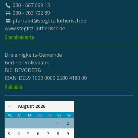
030 - 667 669 13
030 - 703 702 89
pfarramt@steglitz-lutherisch.de
www.
steglitz-lutherisch.de
Spendenkonto
Dreieinigkeits-Gemeinde
Berliner Volksbank
BIC: BEVODEBB
IBAN: DE59 1009 0000 2580 4180 00
Kalender
<
August 2026
Mo
Di
Mi
Do
Fr
Sa
So
1
2
3
4
5
6
7
8
9