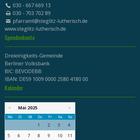
030 - 667 669 13
030 - 703 702 89
pfarramt@steglitz-lutherisch.de
www.
steglitz-lutherisch.de
Spendenkonto
Dreieinigkeits-Gemeinde
Berliner Volksbank
BIC: BEVODEBB
IBAN: DE59 1009 0000 2580 4180 00
Kalender
<
Mai 2025
>
Mo
Di
Mi
Do
Fr
Sa
So
1
2
3
4
5
6
7
8
9
10
11