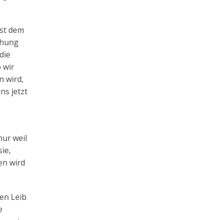
sst dem
ehung
die
 wir
n wird,
ns jetzt
nur weil
ie,
en wird
en Leib
e