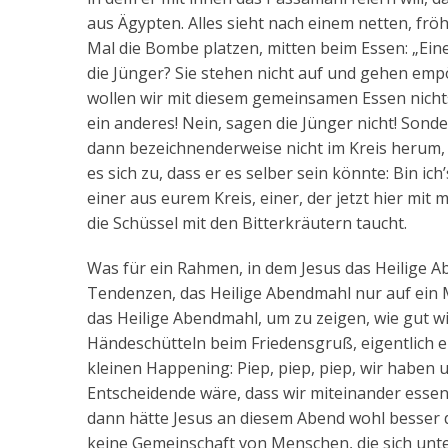
aus Ägypten. Alles sieht nach einem netten, frö
Mal die Bombe platzen, mitten beim Essen: „Eine
die Jünger? Sie stehen nicht auf und gehen empö
wollen wir mit diesem gemeinsamen Essen nicht
ein anderes! Nein, sagen die Jünger nicht! Sonde
dann bezeichnenderweise nicht im Kreis herum, 
es sich zu, dass er es selber sein könnte: Bin ic
einer aus eurem Kreis, einer, der jetzt hier mit 
die Schüssel mit den Bitterkräutern taucht.
Was für ein Rahmen, in dem Jesus das Heilige A
Tendenzen, das Heilige Abendmahl nur auf ein 
das Heilige Abendmahl, um zu zeigen, wie gut wi
Händeschütteln beim Friedensgruß, eigentlich e
kleinen Happening: Piep, piep, piep, wir haben u
Entscheidende wäre, dass wir miteinander essen
dann hätte Jesus an diesem Abend wohl besser d
keine Gemeinschaft von Menschen, die sich unte