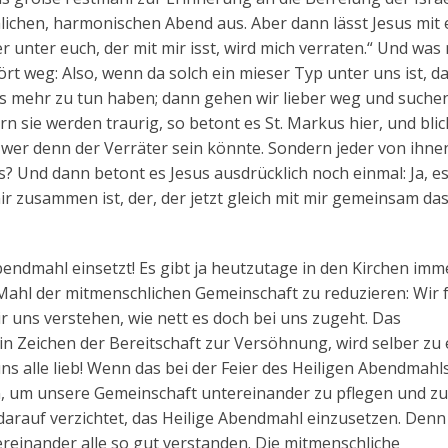
hlichen, harmonischen Abend aus. Aber dann lässt Jesus mit
r unter euch, der mit mir isst, wird mich verraten.“ Und wa
rt weg: Also, wenn da solch ein mieser Typ unter uns ist, d
s mehr zu tun haben; dann gehen wir lieber weg und suche
rn sie werden traurig, so betont es St. Markus hier, und bli
wer denn der Verräter sein könnte. Sondern jeder von ihne
h’s? Und dann betont es Jesus ausdrücklich noch einmal: Ja, es
mir zusammen ist, der, der jetzt gleich mit mir gemeinsam das
bendmahl einsetzt! Es gibt ja heutzutage in den Kirchen im
Mahl der mitmenschlichen Gemeinschaft zu reduzieren: Wir 
r uns verstehen, wie nett es doch bei uns zugeht. Das
in Zeichen der Bereitschaft zur Versöhnung, wird selber zu
ns alle lieb! Wenn das bei der Feier des Heiligen Abendmahl
, um unsere Gemeinschaft untereinander zu pflegen und zu 
arauf verzichtet, das Heilige Abendmahl einzusetzen. Denn
reinander alle so gut verstanden. Die mitmenschliche