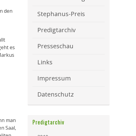
in den
Stephanus-Preis
Predigtarchiv
llt
Presseschau
geht es
Markus
Links
Impressum
Datenschutz
enn man
Predigtarchiv
n Saal,
liten