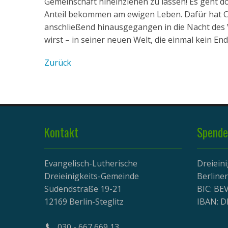
Gemeinschaft hineinziehen zu lassen! Es geht d
Anteil bekommen am ewigen Leben. Dafür hat Chr
anschließend hinausgegangen in die Nacht des 
wirst – in seiner neuen Welt, die einmal kein E
Zurück
Kontakt
Spende
Evangelisch-Lutherische
Dreiein
Dreieinigkeits-Gemeinde
Berline
Südendstraße 19-21
BIC: B
12169 Berlin-Steglitz
IBAN: D
030 - 667 669 13