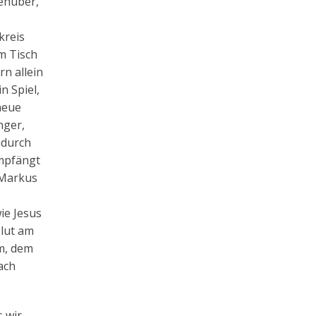
enüber,
kreis
m Tisch
rn allein
n Spiel,
 neue
nger,
adurch
empfängt
 Markus
ie Jesus
Blut am
hm, dem
ach
 wir