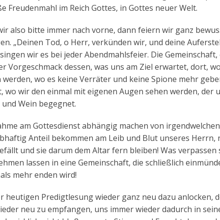
 Freudenmahl im Reich Gottes, in Gottes neuer Welt.
wir also bitte immer nach vorne, dann feiern wir ganz bewu
n. „Deinen Tod, o Herr, verkünden wir, und deine Auferst
o singen wir es bei jeder Abendmahlsfeier. Die Gemeinschaft, 
einer Vorgeschmack dessen, was uns am Ziel erwartet, dort, wo
n werden, wo es keine Verräter und keine Spione mehr gebe
t, wo wir den einmal mit eigenen Augen sehen werden, der u
t und Wein begegnet.
eilnahme am Gottesdienst abhängig machen von irgendwelchen
ibhaftig Anteil bekommen am Leib und Blut unseres Herrn, 
fällt und sie darum dem Altar fern bleiben! Was verpassen s
ehmen lassen in eine Gemeinschaft, die schließlich einmünd
mals mehr enden wird!
r heutigen Predigtlesung wieder ganz neu dazu anlocken, d
ieder neu zu empfangen, uns immer wieder dadurch in sein