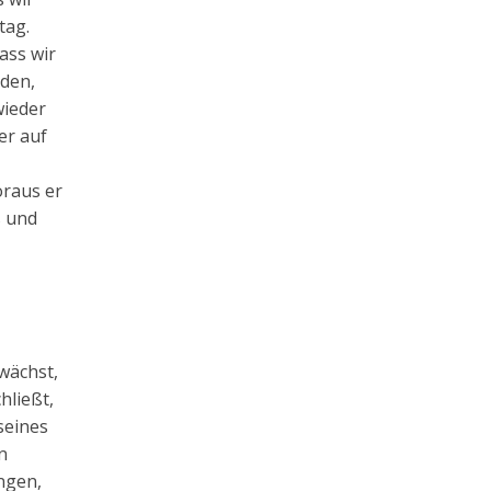
tag.
ass wir
rden,
wieder
er auf
oraus er
s und
wächst,
hließt,
seines
n
ngen,