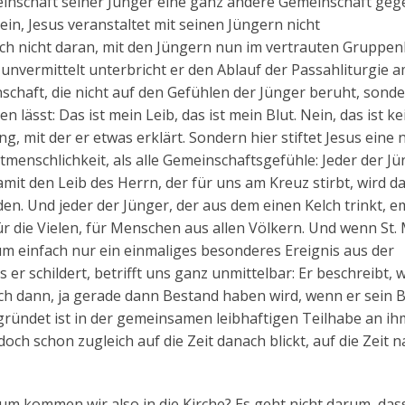
inschaft seiner Jünger eine ganz andere Gemeinschaft geg
 Nein, Jesus veranstaltet mit seinen Jüngern nicht
ch nicht daran, mit den Jüngern nun im vertrauten Gruppen
unvermittelt unterbricht er den Ablauf der Passahliturgie a
schaft, die nicht auf den Gefühlen der Jünger beruht, sonde
n lässt: Das ist mein Leib, das ist mein Blut. Nein, das ist kei
g, mit der er etwas erklärt. Sondern hier stiftet Jesus eine
e Mitmenschlichkeit, als alle Gemeinschaftsgefühle: Jeder der Jü
damit den Leib des Herrn, der für uns am Kreuz stirbt, wird d
n. Und jeder der Jünger, der aus dem einen Kelch trinkt, 
ür die Vielen, für Menschen aus allen Völkern. Und wenn St.
 um einfach nur ein einmaliges besonderes Ereignis aus der
er schildert, betrifft uns ganz unmittelbar: Er beschreibt, w
uch dann, ja gerade dann Bestand haben wird, wenn er sein 
gründet ist in der gemeinsamen leibhaftigen Teilhabe an i
ch schon zugleich auf die Zeit danach blickt, auf die Zeit n
 kommen wir also in die Kirche? Es geht nicht darum, dass