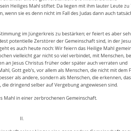
ein Heiliges Mahl stiftet: Da liegen mit ihm lauter Leute zu 
n, wenn sie es denn nicht im Fall des Judas dann auch tatsäc
 Stimmung im Jüngerkreis zu bestärken; er feiert es aber se
est potentielle Zerstörer der Gemeinschaft sind, in der Jesu
geht es auch heute noch: Wir feiern das Heilige Mahl geme
en vielleicht gar nicht so viel verbindet, mit Menschen, b
en an Jesus Christus früher oder später auch verraten und
ahl, Gott geb’s, vor allem als Menschen, die nicht mit dem 
 besser als andere, sondern als Menschen, die erkennen, da
, die dringend selber auf Vergebung angewiesen sind.
liges Mahl in einer zerbrochenen Gemeinschaft.
II.