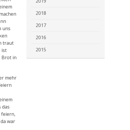
2019
 einem
2018
s machen
ann
2017
n uns
cken
2016
n traut
2015
 ist
 Brot in
mer mehr
feiern
 einem
s das
feiern,
 da war