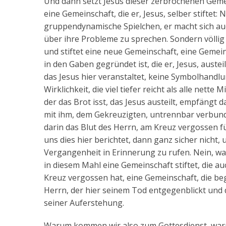
Und dann setzt Jesus dieser zerbrochenen Geme
eine Gemeinschaft, die er, Jesus, selber stiftet:
gruppendynamische Spielchen, er macht sich au
über ihre Probleme zu sprechen. Sondern völlig 
und stiftet eine neue Gemeinschaft, eine Gemein
in den Gaben gegründet ist, die er, Jesus, austeile
das Jesus hier veranstaltet, keine Symbolhandlun
Wirklichkeit, die viel tiefer reicht als alle nett
der das Brot isst, das Jesus austeilt, empfängt 
mit ihm, dem Gekreuzigten, untrennbar verbunde
darin das Blut des Herrn, am Kreuz vergossen f
uns dies hier berichtet, dann ganz sicher nicht,
Vergangenheit in Erinnerung zu rufen. Nein, was 
in diesem Mahl eine Gemeinschaft stiftet, die a
Kreuz vergossen hat, eine Gemeinschaft, die be
Herrn, der hier seinem Tod entgegenblickt und do
seiner Auferstehung.
Warum kommen wir also zum Gottesdienst, warum