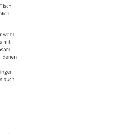
Tisch,
hlich
hr wohl
s mit
insam
ei denen
Finger
ss auch