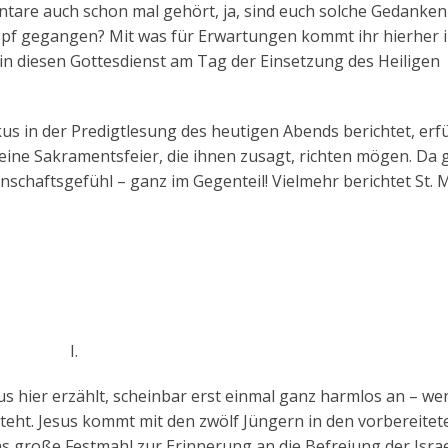
tare auch schon mal gehört, ja, sind euch solche Gedanken
Kopf gegangen? Mit was für Erwartungen kommt ihr hierher 
 in diesen Gottesdienst am Tag der Einsetzung des Heiligen
us in der Predigtlesung des heutigen Abends berichtet, erfü
n eine Sakramentsfeier, die ihnen zusagt, richten mögen. Da 
schaftsgefühl – ganz im Gegenteil! Vielmehr berichtet St. 
I.
rkus hier erzählt, scheinbar erst einmal ganz harmlos an – w
eht. Jesus kommt mit den zwölf Jüngern in den vorbereitete
das große Festmahl zur Erinnerung an die Befreiung der Israe