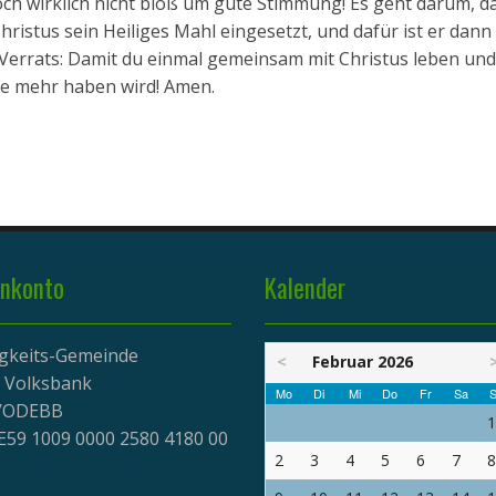
och wirklich nicht bloß um gute Stimmung! Es geht darum, da
istus sein Heiliges Mahl eingesetzt, und dafür ist er dann
Verrats: Damit du einmal gemeinsam mit Christus leben und
nde mehr haben wird! Amen.
nkonto
Kalender
igkeits-Gemeinde
<
Februar 2026
r Volksbank
Mo
Di
Mi
Do
Fr
Sa
S
EVODEBB
1
E59 1009 0000 2580 4180 00
2
3
4
5
6
7
8