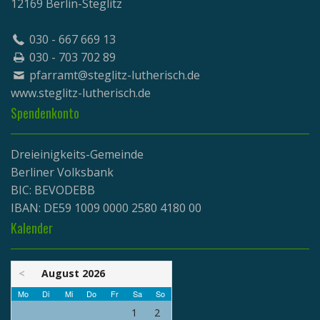
12169 Berlin-Steglitz
030 - 667 669 13
030 - 703 702 89
pfarramt@steglitz-lutherisch.de
www.
steglitz-lutherisch.de
Spendenkonto
Dreieinigkeits-Gemeinde
Berliner Volksbank
BIC: BEVODEBB
IBAN: DE59 1009 0000 2580 4180 00
Kalender
<
August 2026
Mo
Di
Mi
Do
Fr
Sa
So
1
2