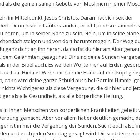
sind als die gemeinsamen Gebete von Muslimen in einer Mosc
in im Mittelpunkt: Jesus Christus. Daran hat sich seit der
dert. Denn Jesus ist auferstanden, er lebt, und so sammeln s
 hören, um in seiner Nähe zu sein. Nein, um in seine Nähe
rchendach steigen und von dort heruntersegeln. Der Weg d
du ganz dicht an ihn heran, da darfst du hier am Altar genau
u dem Gelähmten gesagt hat: Dir sind deine Sünden vergeben
s in der Bibel auch: Es werden Worte hier auf Erden gespr
t auch im Himmel. Wenn dir hier die Hand auf den Kopf gele
n, dann wird deine ganze Schuld auch bei Gott im Himmel ge
nichts Wichtigeres als diese Vergebung, die dir hier und jet
ger als alle Gesundheit, als alle körperliche Heilung.
s in ihnen Menschen von körperlichen Krankheiten geheilt 
Werbung gemacht. Aber vor allem hat er deutlich gemacht, d
tiger ist immer die Vergebung der Sünden. Sucht euch also 
erden und euch jeden Sonntag gesagt wird: Dir sind deine Sü