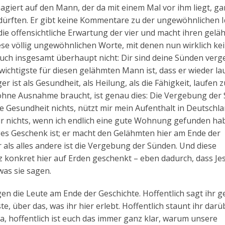
agiert auf den Mann, der da mit einem Mal vor ihm liegt, ga
 dürften. Er gibt keine Kommentare zu der ungewöhnlichen I
h die offensichtliche Erwartung der vier und macht ihren gel
se völlig ungewöhnlichen Worte, mit denen nun wirklich ke
 auch insgesamt überhaupt nicht: Dir sind deine Sünden verg
wichtigste für diesen gelähmten Mann ist, dass er wieder la
er ist als Gesundheit, als Heilung, als die Fähigkeit, laufen z
 ohne Ausnahme braucht, ist genau dies: Die Vergebung der
 Gesundheit nichts, nützt mir mein Aufenthalt in Deutschl
mir nichts, wenn ich endlich eine gute Wohnung gefunden hab
iges Geschenk ist; er macht den Gelähmten hier am Ende der
r als alles andere ist die Vergebung der Sünden. Und diese
z konkret hier auf Erden geschenkt – eben dadurch, dass Je
was sie sagen.
en die Leute am Ende der Geschichte. Hoffentlich sagt ihr 
, über das, was ihr hier erlebt. Hoffentlich staunt ihr darü
a, hoffentlich ist euch das immer ganz klar, warum unsere