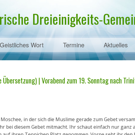
rische Dreieinigkeits-Gemein
Geistliches Wort
Termine
Aktuelles
ens
he Übersetzung) | Vorabend zum 19. Sonntag nach Trinit
ine Moschee, in der sich die Muslime gerade zum Gebet versa
ss ihr bei diesem Gebet mitmacht. Ihr schaut einfach nur ganz
n auf ihren Teppichen Platz genommen. Vorne seht ihr den