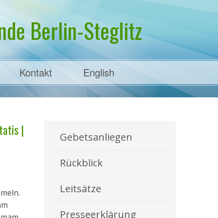
de Berlin-Steglitz
Kontakt
English
atis |
Gebetsanliegen
Rückblick
Leitsätze
mmeln.
 am
Presseerklärung
 Imam,