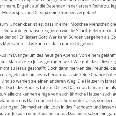
r Imam. Er geht auf die Betenden in der ersten Reihe zu, le
er Muttersprache: Dir sind deine Sünden vergeben!
kaum! Undenkbar ist es, dass in einer Moschee Menschen di
slim würde genauso reagieren wie die Schriftgelehrten in 
et der so? Er lästert Gott! Wer kann Sünden vergeben als Go
 Menschen – das kann es doch gar nicht geben!
rkus im Evangelium des heutigen Abends. Von einem gelähm
iner Matratze zu Jesus getragen wird. Wie gut, dass dieser 
 nicht zu Jesus geschafft. Doch dann merken die Freunde, das
 drängeln sich um Jesus herum, dass sie keine Chance habe
nd so wählen sie einen anderen Weg: Die Häuser in Israel
lache Dach des Hauses führte. Dieses Dach nutzte man damal
. Vielleicht kennen einige von euch ähnliche Häuser auch a
 Gelähmten das Dach nun nicht als Sonnenterrasse, sondern a
bringen. Sie machen ein Loch in das Flachdach und lassen
au vor Jesus in dem Haus herunter. Das muss schon ein gan