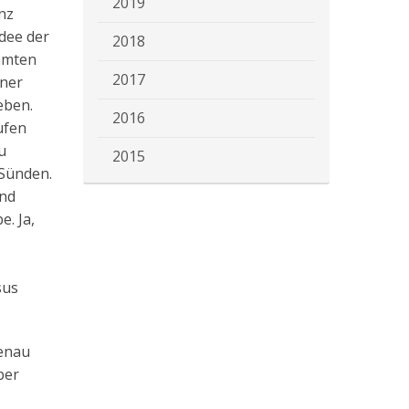
2019
nz
dee der
2018
ähmten
2017
iner
eben.
2016
ufen
u
2015
 Sünden.
and
e. Ja,
sus
genau
ber