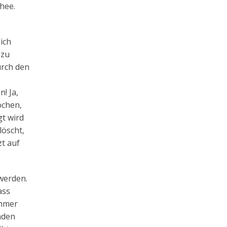
hee.
ich
 zu
urch den
! Ja,
ochen,
gt wird
löscht,
zt auf
werden.
ass
immer
nden