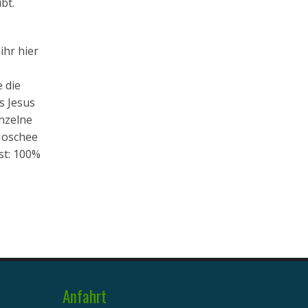
bt.
ihr hier
 die
s Jesus
inzelne
 Moschee
st: 100%
Anfahrt