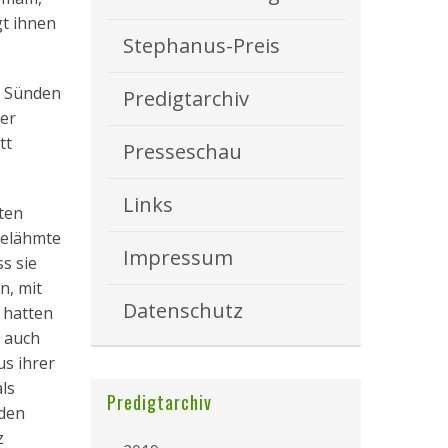
gt ihnen
Stephanus-Preis
e Sünden
Predigtarchiv
der
tt
Presseschau
Links
ten
gelähmte
Impressum
s sie
n, mit
Datenschutz
 hatten
s auch
us ihrer
ls
Predigtarchiv
 den
z