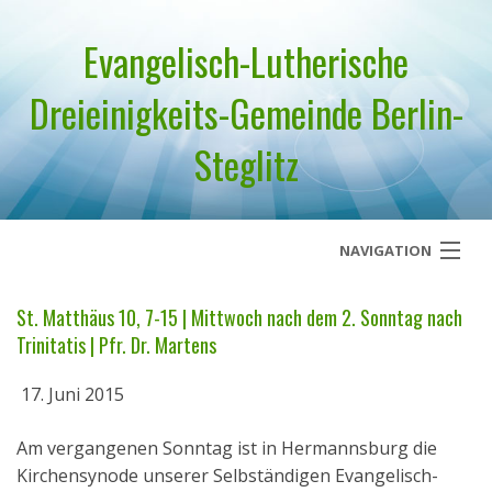
Evangelisch-Lutherische
Dreieinigkeits-Gemeinde Berlin-
Steglitz
NAVIGATION
Startseite
St. Matthäus 10, 7-15 | Mittwoch nach dem 2. Sonntag nach
Trinitatis | Pfr. Dr. Martens
Über uns
17. Juni 2015
Geistliches Wort
Am vergangenen Sonntag ist in Hermannsburg die
Termine
Kirchensynode unserer Selbständigen Evangelisch-