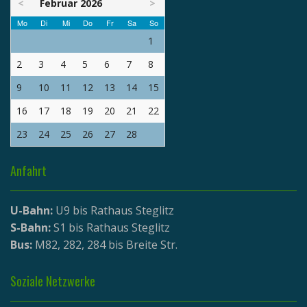
<
Februar 2026
>
Mo
Di
Mi
Do
Fr
Sa
So
1
2
3
4
5
6
7
8
9
10
11
12
13
14
15
16
17
18
19
20
21
22
23
24
25
26
27
28
Anfahrt
U-Bahn:
U9 bis Rathaus Steglitz
S-Bahn:
S1 bis Rathaus Steglitz
Bus:
M82, 282, 284 bis Breite Str.
Soziale Netzwerke