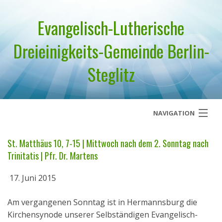
Evangelisch-Lutherische
Dreieinigkeits-Gemeinde Berlin-
Steglitz
NAVIGATION
Startseite
St. Matthäus 10, 7-15 | Mittwoch nach dem 2. Sonntag nach
Trinitatis | Pfr. Dr. Martens
Über uns
17. Juni 2015
Geistliches Wort
Am vergangenen Sonntag ist in Hermannsburg die
Termine
Kirchensynode unserer Selbständigen Evangelisch-