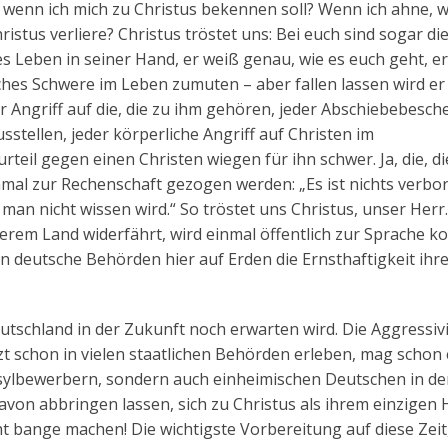
wenn ich mich zu Christus bekennen soll? Wenn ich ahne, w
ristus verliere? Christus tröstet uns: Bei euch sind sogar di
es Leben in seiner Hand, er weiß genau, wie es euch geht, er
ches Schwere im Leben zumuten – aber fallen lassen wird er 
r Angriff auf die, die zu ihm gehören, jeder Abschiebebesche
stellen, jeder körperliche Angriff auf Christen im
eil gegen einen Christen wiegen für ihn schwer. Ja, die, di
nmal zur Rechenschaft gezogen werden: „Es ist nichts verbo
man nicht wissen wird.“ So tröstet uns Christus, unser Herr
nserem Land widerfährt, wird einmal öffentlich zur Sprache 
nen deutsche Behörden hier auf Erden die Ernsthaftigkeit ihr
eutschland in der Zukunft noch erwarten wird. Die Aggressivi
zt schon in vielen staatlichen Behörden erleben, mag schon 
Asylbewerbern, sondern auch einheimischen Deutschen in de
avon abbringen lassen, sich zu Christus als ihrem einzigen 
t bange machen! Die wichtigste Vorbereitung auf diese Zeit,