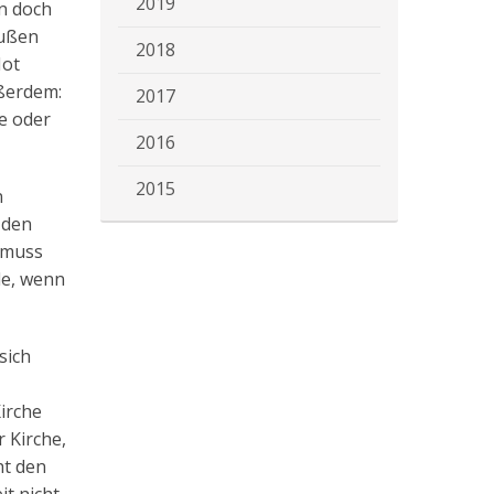
2019
en doch
außen
2018
Not
ußerdem:
2017
he oder
2016
2015
n
 den
, muss
de, wenn
sich
irche
r Kirche,
ht den