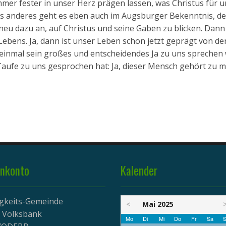
mmer fester in unser Herz prägen lassen, was Christus für u
ts anderes geht es eben auch im Augsburger Bekenntnis, d
neu dazu an, auf Christus und seine Gaben zu blicken. Dann 
ebens. Ja, dann ist unser Leben schon jetzt geprägt von de
einmal sein großes und entscheidendes Ja zu uns sprechen 
Taufe zu uns gesprochen hat: Ja, dieser Mensch gehört zu mi
nkonto
Kalender
igkeits-Gemeinde
<
Mai 2025
r Volksbank
Mo
Di
Mi
Do
Fr
Sa
S