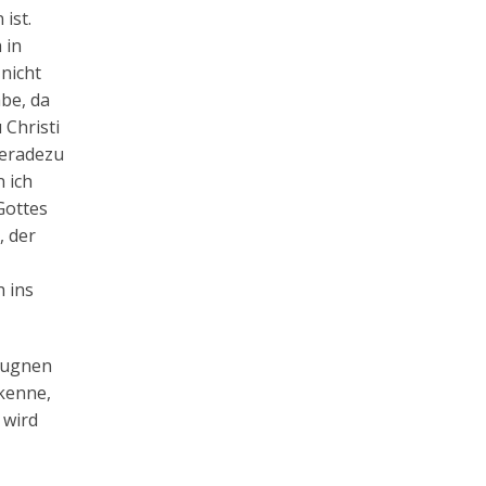
ist.
 in
nicht
abe, da
 Christi
geradezu
 ich
Gottes
, der
h ins
leugnen
kenne,
 wird