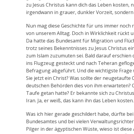
zu Jesus Christus kann dich das Leben kosten, ni
irgendwann in grauer, dunkler Vorzeit, sondern j
Nun mag diese Geschichte für uns immer noch re
von unserem Alltag. Doch in Wirklichkeit rückt un
Da hatte das Bundesamt für Migration und Flüc
trotz seines Bekenntnisses zu Jesus Christus e
zum Islam zuzumuten sei. Bald darauf erschien 
ins Flugzeug gesteckt und nach Teheran gefloge
Befragung abgeführt. Und die wichtigste Frage w
Sie jetzt ein Christ? Was sollte der neugetaufte
deutschen Behörden dies von ihm erwarteten? Ode
Taufe getan hatte? Er bekannte sich zu Christus
Iran. Ja, er weiß, das kann ihn das Leben kosten.
Was ich hier gerade geschildert habe, dürfte be
Bundesamtes und bei vielen Verwaltungsrichtern
Pilger in der ägyptischen Wüste, wieso ist die