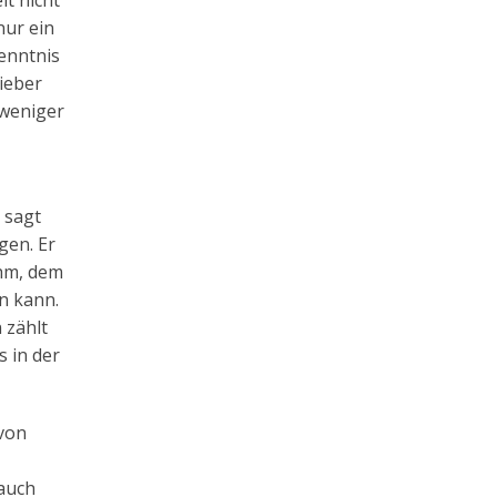
t nicht
nur ein
enntnis
lieber
 weniger
s sagt
gen. Er
ihm, dem
n kann.
 zählt
s in der
 von
auch