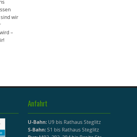
ns
essen
sind wir
r
wird –
r!
Anfahrt
U-Bahn:
U9 bis Rathaus Steglitz
>
S-Bahn:
S1 bis Rathaus Steglitz
o