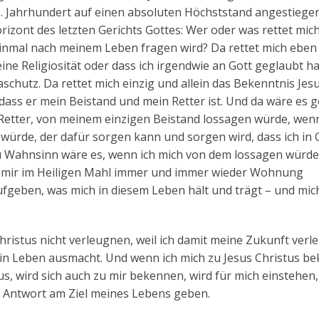
1. Jahrhundert auf einen absoluten Höchststand angestiegen 
rizont des letzten Gerichts Gottes: Wer oder was rettet mich
einmal nach meinem Leben fragen wird? Da rettet mich eben 
ine Religiosität oder dass ich irgendwie an Gott geglaubt h
aschutz. Da rettet mich einzig und allein das Bekenntnis Jesu
 dass er mein Beistand und mein Retter ist. Und da wäre es 
etter, von meinem einzigen Beistand lossagen würde, wenn
ürde, der dafür sorgen kann und sorgen wird, dass ich in 
u Wahnsinn wäre es, wenn ich mich von dem lossagen würde
 in mir im Heiligen Mahl immer und immer wieder Wohnung
ufgeben, was mich in diesem Leben hält und trägt – und mic
hristus nicht verleugnen, weil ich damit meine Zukunft ver
ein Leben ausmacht. Und wenn ich mich zu Jesus Christus be
us, wird sich auch zu mir bekennen, wird für mich einstehen,
e Antwort am Ziel meines Lebens geben.