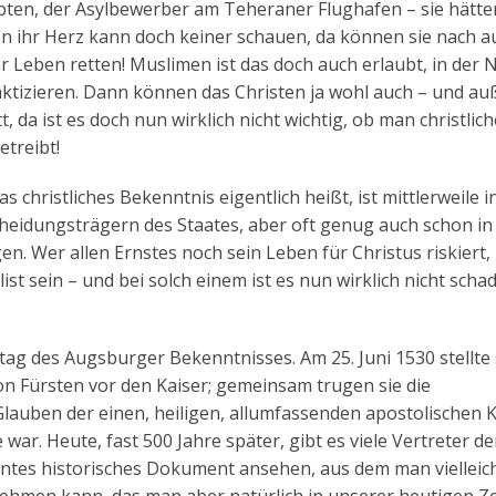
gypten, der Asylbewerber am Teheraner Flughafen – sie hätt
 In ihr Herz kann doch keiner schauen, da können sie nach 
 Leben retten! Muslimen ist das doch auch erlaubt, in der 
aktizieren. Dann können das Christen ja wohl auch – und a
 da ist es doch nun wirklich nicht wichtig, ob man christlic
etreibt!
 christliches Bekenntnis eigentlich heißt, ist mittlerweile i
cheidungsträgern des Staates, aber oft genug auch schon in
n. Wer allen Ernstes noch sein Leben für Christus riskiert
st sein – und bei solch einem ist es nun wirklich nicht scha
ag des Augsburger Bekenntnisses. Am 25. Juni 1530 stellte 
n Fürsten vor den Kaiser; gemeinsam trugen sie die
auben der einen, heiligen, allumfassenden apostolischen K
ar. Heute, fast 500 Jahre später, gibt es viele Vertreter de
santes historisches Dokument ansehen, aus dem man vielleic