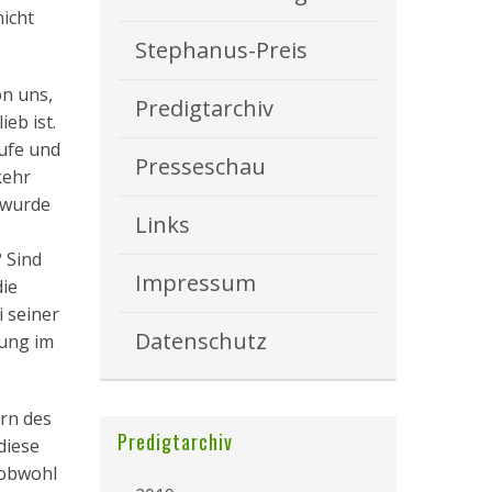
nicht
Stephanus-Preis
on uns,
Predigtarchiv
ieb ist.
aufe und
Presseschau
kehr
 wurde
Links
? Sind
Impressum
die
i seiner
Datenschutz
lung im
ern des
Predigtarchiv
diese
 obwohl