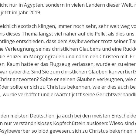
cht nur in Ägypten, sondern in vielen Ländern dieser Welt, 
etzt im Jahr 2019.
ichlich exotisch klingen, immer noch sehr, sehr weit weg v
s dieses Thema längst viel näher auf die Pelle, als dies uns l
htlinge entschieden, dass dem Asylbewerber trotz seiner T
ine Verleugnung seines christlichen Glaubens und eine Rück
die Polizei im Morgengrauen und nahm den Christen mit. Er
n. Kaum hatte er das Flugzeug verlassen, wurde er zu einer
ar dabei die: Sind Sie zum christlichen Glauben konvertiert
 Christ antworten? Sollte er seinen Glauben verleugnen, wie 
r sollte er sich zu Christus bekennen, wie er dies auch be
, wurde verhaftet und erwartet jetzt seine Gerichtsverhand
i den meisten Deutschen, ja auch bei den meisten Entscheid
 nur verständnisloses Kopfschütteln auslösen: Wieso sind 
se Asylbewerber so blöd gewesen, sich zu Christus bekennen,