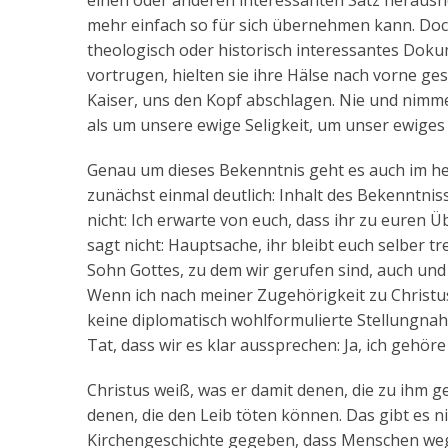
einen oder anderen interessanten Satz herausne
mehr einfach so für sich übernehmen kann. Doc
theologisch oder historisch interessantes Doku
vortrugen, hielten sie ihre Hälse nach vorne ges
Kaiser, uns den Kopf abschlagen. Nie und nimme
als um unsere ewige Seligkeit, um unser ewiges 
Genau um dieses Bekenntnis geht es auch im he
zunächst einmal deutlich: Inhalt des Bekenntnisse
nicht: Ich erwarte von euch, dass ihr zu euren 
sagt nicht: Hauptsache, ihr bleibt euch selber 
Sohn Gottes, zu dem wir gerufen sind, auch un
Wenn ich nach meiner Zugehörigkeit zu Christu
keine diplomatisch wohlformulierte Stellungnahm
Tat, dass wir es klar aussprechen: Ja, ich gehöre
Christus weiß, was er damit denen, die zu ihm g
denen, die den Leib töten können. Das gibt es nic
Kirchengeschichte gegeben, dass Menschen wege