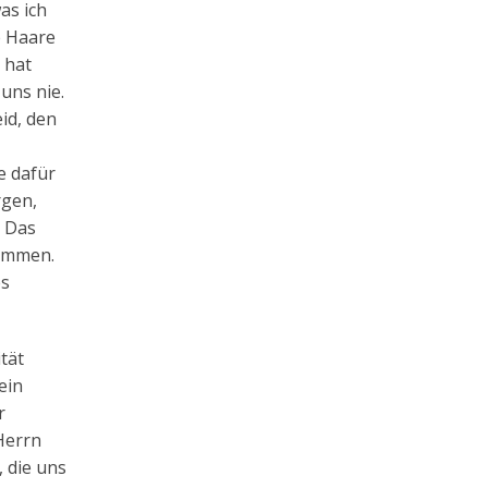
as ich
e Haare
 hat
uns nie.
id, den
e dafür
rgen,
. Das
kommen.
es
tät
ein
r
Herrn
 die uns