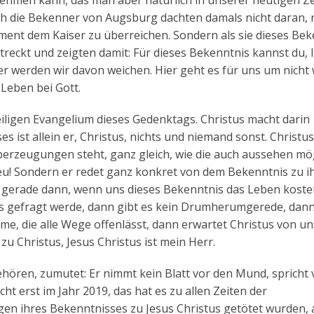
hmen kann, das man aber natürlich in unserer heutigen Zei
h die Bekenner von Augsburg dachten damals nicht daran, 
ment dem Kaiser zu überreichen. Sondern als sie dieses Bek
treckt und zeigten damit: Für dieses Bekenntnis kannst du, 
r werden wir davon weichen. Hier geht es für uns um nicht
Leben bei Gott.
iligen Evangelium dieses Gedenktags. Christus macht darin
s ist allein er, Christus, nichts und niemand sonst. Christu
Überzeugungen steht, ganz gleich, wie die auch aussehen mö
treu! Sondern er redet ganz konkret von dem Bekenntnis zu 
d gerade dann, wenn uns dieses Bekenntnis das Leben koste
s gefragt werde, dann gibt es kein Drumherumgerede, dann
e, die alle Wege offenlässt, dann erwartet Christus von un
 zu Christus, Jesus Christus ist mein Herr.
ehören, zumutet: Er nimmt kein Blatt vor den Mund, spricht
ht erst im Jahr 2019, das hat es zu allen Zeiten der
n ihres Bekenntnisses zu Jesus Christus getötet wurden, 