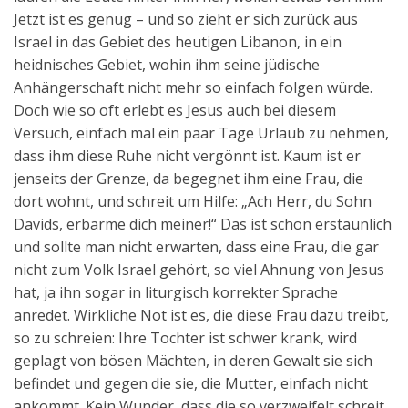
Jetzt ist es genug – und so zieht er sich zurück aus
Israel in das Gebiet des heutigen Libanon, in ein
heidnisches Gebiet, wohin ihm seine jüdische
Anhängerschaft nicht mehr so einfach folgen würde.
Doch wie so oft erlebt es Jesus auch bei diesem
Versuch, einfach mal ein paar Tage Urlaub zu nehmen,
dass ihm diese Ruhe nicht vergönnt ist. Kaum ist er
jenseits der Grenze, da begegnet ihm eine Frau, die
dort wohnt, und schreit um Hilfe: „Ach Herr, du Sohn
Davids, erbarme dich meiner!“ Das ist schon erstaunlich
und sollte man nicht erwarten, dass eine Frau, die gar
nicht zum Volk Israel gehört, so viel Ahnung von Jesus
hat, ja ihn sogar in liturgisch korrekter Sprache
anredet. Wirkliche Not ist es, die diese Frau dazu treibt,
so zu schreien: Ihre Tochter ist schwer krank, wird
geplagt von bösen Mächten, in deren Gewalt sie sich
befindet und gegen die sie, die Mutter, einfach nicht
ankommt. Kein Wunder, dass die so verzweifelt schreit.