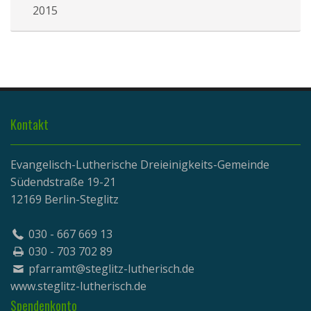
2015
Kontakt
Evangelisch-Lutherische Dreieinigkeits-Gemeinde
Südendstraße 19-21
12169 Berlin-Steglitz
030 - 667 669 13
030 - 703 702 89
pfarramt@steglitz-lutherisch.de
www.
steglitz-lutherisch.de
Spendenkonto