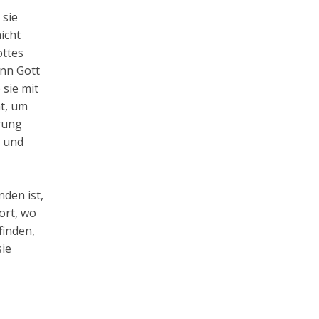
 sie
icht
ottes
enn Gott
sie mit
t, um
rung
n und
nden ist,
ort, wo
finden,
sie