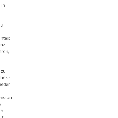
 in
su
teil:
anz
hren,
 zu
 höre
ieder
nistan
e
ch
us