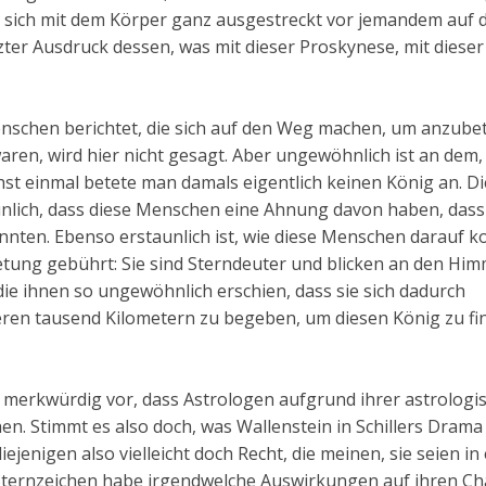
e: sich mit dem Körper ganz ausgestreckt vor jemandem auf 
zter Ausdruck dessen, was mit dieser Proskynese, mit dieser
enschen berichtet, die sich auf den Weg machen, um anzube
aren, wird hier nicht gesagt. Aber ungewöhnlich ist an dem, 
chst einmal betete man damals eigentlich keinen König an. Di
unlich, dass diese Menschen eine Ahnung davon haben, dass 
nten. Ebenso erstaunlich ist, wie diese Menschen darauf 
tung gebührt: Sie sind Sterndeuter und blicken an den Him
ie ihnen so ungewöhnlich erschien, dass sie sich dadurch
eren tausend Kilometern zu begeben, um diesen König zu fi
 merkwürdig vor, dass Astrologen aufgrund ihrer astrologi
. Stimmt es also doch, was Wallenstein in Schillers Drama
ejenigen also vielleicht doch Recht, die meinen, sie seien in
Sternzeichen habe irgendwelche Auswirkungen auf ihren Ch