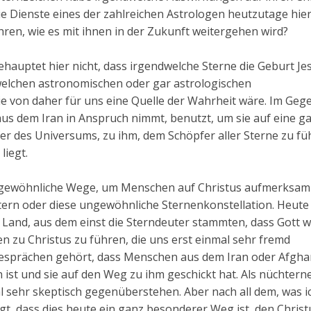
 die Dienste eines der zahlreichen Astrologen heutzutage hier
en, wie es mit ihnen in der Zukunft weitergehen wird?
behauptet hier nicht, dass irgendwelche Sterne die Geburt Je
dwelchen astronomischen oder gar astrologischen
e von daher für uns eine Quelle der Wahrheit wäre. Im Gegen
 aus dem Iran in Anspruch nimmt, benutzt, um sie auf eine g
r des Universums, zu ihm, dem Schöpfer aller Sterne zu fü
liegt.
ungewöhnliche Wege, um Menschen auf Christus aufmerksam
ern oder diese ungewöhnliche Sternenkonstellation. Heute
Land, aus dem einst die Sterndeuter stammten, dass Gott w
 zu Christus zu führen, die uns erst einmal sehr fremd
esprächen gehört, dass Menschen aus dem Iran oder Afgha
ist und sie auf den Weg zu ihm geschickt hat. Als nüchtern
 sehr skeptisch gegenüberstehen. Aber nach all dem, was i
gt, dass dies heute ein ganz besonderer Weg ist, den Christ