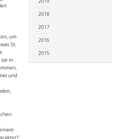
2019
den
2018
2017
ten, um
2016
was St.
e
2015
sie in
kommen,
mel und
nden,
schen
 einem
arakter?