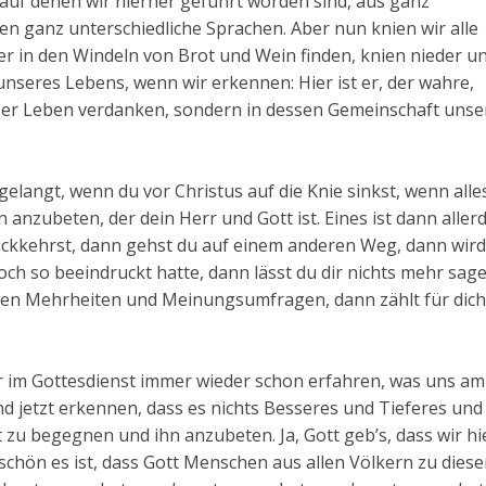
 auf denen wir hierher geführt worden sind, aus ganz
n ganz unterschiedliche Sprachen. Aber nun knien wir alle
ier in den Windeln von Brot und Wein finden, knien nieder u
g unseres Lebens, wenn wir erkennen: Hier ist er, der wahre,
 unser Leben verdanken, sondern in dessen Gemeinschaft uns
gelangt, wenn du vor Christus auf die Knie sinkst, wenn all
en anzubeten, der dein Herr und Gott ist. Eines ist dann aller
ückkehrst, dann gehst du auf einem anderen Weg, dann wird
noch so beeindruckt hatte, dann lässt du dir nichts mehr sag
hen Mehrheiten und Meinungsumfragen, dann zählt für dich
er im Gottesdienst immer wieder schon erfahren, was uns am 
d jetzt erkennen, dass es nichts Besseres und Tieferes und
zu begegnen und ihn anzubeten. Ja, Gott geb’s, dass wir hi
chön es ist, dass Gott Menschen aus allen Völkern zu diese