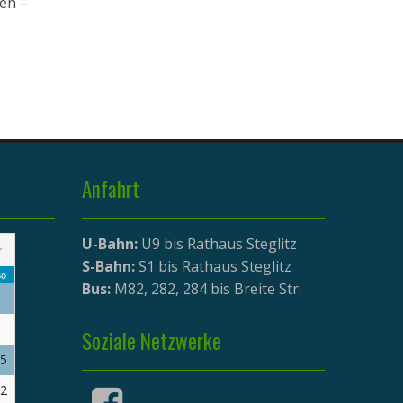
ten –
Anfahrt
U-Bahn:
U9 bis Rathaus Steglitz
>
S-Bahn:
S1 bis Rathaus Steglitz
o
Bus:
M82, 282, 284 bis Breite Str.
Soziale Netzwerke
5
2