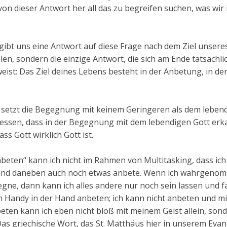
on dieser Antwort her all das zu begreifen suchen, was wir 
gibt uns eine Antwort auf diese Frage nach dem Ziel unsere
len, sondern die einzige Antwort, die sich am Ende tatsächlic
eist: Das Ziel deines Lebens besteht in der Anbetung, in de
 setzt die Begegnung mit keinem Geringeren als dem leben
dessen, dass in der Begegnung mit dem lebendigen Gott erk
ss Gott wirklich Gott ist.
beten“ kann ich nicht im Rahmen von Multitasking, dass ich 
e und daneben auch noch etwas anbete. Wenn ich wahrgeno
gne, dann kann ich alles andere nur noch sein lassen und f
nem Handy in der Hand anbeten; ich kann nicht anbeten und m
eten kann ich eben nicht bloß mit meinem Geist allein, son
Das griechische Wort, das St. Matthäus hier in unserem Eva