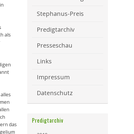
in
Stephanus-Preis
s
Predigtarchiv
h als
r
Presseschau
Links
digen
annt
Impressum
Datenschutz
alles
mmen
allen
ich
Predigtarchiv
dern das
ngelium