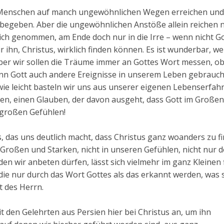
ag Menschen auf manch ungewöhnlichen Wegen erreichen und
begeben. Aber die ungewöhnlichen Anstöße allein reichen n
 sich genommen, am Ende doch nur in die Irre – wenn nicht G
 ihn, Christus, wirklich finden können. Es ist wunderbar, w
er wir sollen die Träume immer an Gottes Wort messen, ob 
nn Gott auch andere Ereignisse in unserem Leben gebrauch
ie leicht basteln wir uns aus unserer eigenen Lebenserfah
n, einen Glauben, der davon ausgeht, dass Gott im Große
n großen Gefühlen!
, das uns deutlich macht, dass Christus ganz woanders zu fi
Großen und Starken, nicht in unseren Gefühlen, nicht nur d
 den wir anbeten dürfen, lässt sich vielmehr im ganz Kleinen 
die nur durch das Wort Gottes als das erkannt werden, was 
ut des Herrn.
en Gelehrten aus Persien hier bei Christus an, um ihn