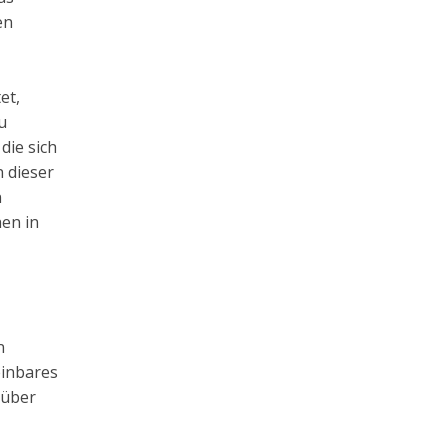
en
et,
u
die sich
 dieser
n
en in
n
einbares
 über