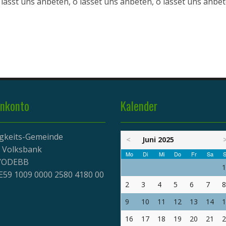
lasst uns anbeten, o lasset uns anbeten, o lasset uns anbe
nkonto
Kalender
igkeits-Gemeinde
<
Juni 2025
r Volksbank
Mo
Di
Mi
Do
Fr
Sa
S
EVODEBB
1
E59 1009 0000 2580 4180 00
2
3
4
5
6
7
8
9
10
11
12
13
14
1
16
17
18
19
20
21
2