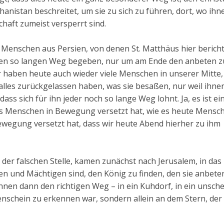
nistan beschreitet, um sie zu sich zu führen, dort, wo ihn
haft zumeist versperrt sind.
Menschen aus Persien, von denen St. Matthäus hier bericht
 einen so langen Weg begeben, nur um am Ende den anbeten z
 haben heute auch wieder viele Menschen in unserer Mitte, 
les zurückgelassen haben, was sie besaßen, nur weil ihnen
dass sich für ihn jeder noch so lange Weg lohnt. Ja, es ist ei
als Menschen in Bewegung versetzt hat, wie es heute Mensch
ewegung versetzt hat, dass wir heute Abend hierher zu ihm
der falschen Stelle, kamen zunächst nach Jerusalem, in das
en und Mächtigen sind, den König zu finden, den sie anbete
 ihnen dann den richtigen Weg – in ein Kuhdorf, in ein unsch
genschein zu erkennen war, sondern allein an dem Stern, der