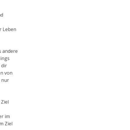
nd
er Leben
es andere
dings
 dir
en von
 nur
Ziel
er im
m Ziel