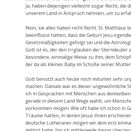
Ja, haben diejenigen vielleicht sogar Recht, die
unserem Land in Anspruch nehmen, um zu erfahr
Nein, sie alles haben nicht Recht. St. Matthäus 
beeinflusst hätten, dass die Geburt Jesu irgen
Gesetzmäßigkeiten gefolgt sei und die Astrologi
Gott ist es, der den Irrglauben der Sterndeuter
besondere, einmalige Weise zu ihm, dem Schöpfe
der da als kleines Baby im Schoße seiner Mutter 
Gott benutzt auch heute noch mitunter sehr 
machen. Damals war es dieser ungewöhnliche St
ich in Gesprächen mit Menschen aus demselben 
gerade in diesem Land Wege wählt, um Menschen
vorkommen mögen. Wie oft habe ich schon in G
Träume hatten, in denen Jesus ihnen erschienen 
deutsche Lutheraner mögen wir dem erst einmal
gehört habe, bin ich mittlerweile davon überzeu