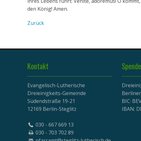
ihres Lebens führt: Venite, adoremus! O kommt, 
den König! Amen.
Zurück
Kontakt
Spende
Evangelisch-Lutherische
Dreiein
Dreieinigkeits-Gemeinde
Berline
Südendstraße 19-21
BIC: B
12169 Berlin-Steglitz
IBAN: D
030 - 667 669 13
030 - 703 702 89
pfarramt@steglitz-lutherisch.de