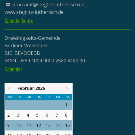
pfarramt@steglitz-lutherisch.de
www.
steglitz-lutherisch.de
Spendenkonto
Dreieinigkeits-Gemeinde
Berliner Volksbank
BIC: BEVODEBB
IBAN: DE59 1009 0000 2580 4180 00
Kalender
<
Februar 2026
>
Mo
Di
Mi
Do
Fr
Sa
So
1
2
3
4
5
6
7
8
9
10
11
12
13
14
15