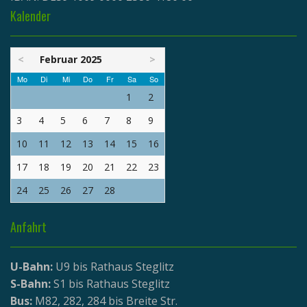
Kalender
<
Februar 2025
>
Mo
Di
Mi
Do
Fr
Sa
So
1
2
3
4
5
6
7
8
9
10
11
12
13
14
15
16
17
18
19
20
21
22
23
24
25
26
27
28
Anfahrt
U-Bahn:
U9 bis Rathaus Steglitz
S-Bahn:
S1 bis Rathaus Steglitz
Bus:
M82, 282, 284 bis Breite Str.