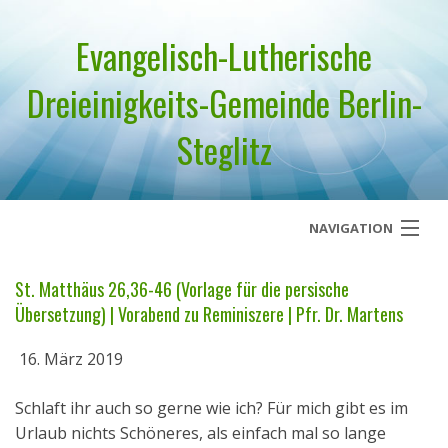
Evangelisch-Lutherische
Dreieinigkeits-Gemeinde Berlin-
Steglitz
NAVIGATION
Startseite
St. Matthäus 26,36-46 (Vorlage für die persische
Übersetzung) | Vorabend zu Reminiszere | Pfr. Dr. Martens
Über uns
16. März 2019
Geistliches Wort
Schlaft ihr auch so gerne wie ich? Für mich gibt es im
Termine
Urlaub nichts Schöneres, als einfach mal so lange