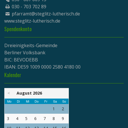
030 - 703 702 89
pfarramt@steglitz-lutherisch.de
www.
steglitz-lutherisch.de
Spendenkonto
Dreieinigkeits-Gemeinde
Berliner Volksbank
BIC: BEVODEBB
IBAN: DE59 1009 0000 2580 4180 00
Kalender
<
August 2026
Mo
Di
Mi
Do
Fr
Sa
So
1
2
3
4
5
6
7
8
9