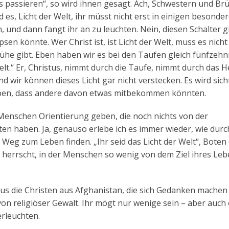
 passieren“, so wird ihnen gesagt. Ach, Schwestern und Brü
d es, Licht der Welt, ihr müsst nicht erst in einigen besonde
 und dann fangt ihr an zu leuchten. Nein, diesen Schalter g
en könnte. Wer Christ ist, ist Licht der Welt, muss es nicht
ühe gibt. Eben haben wir es bei den Taufen gleich fünfzeh
Welt.“ Er, Christus, nimmt durch die Taufe, nimmt durch das H
 wir können dieses Licht gar nicht verstecken. Es wird sich
haben, dass andere davon etwas mitbekommen könnten.
n Menschen Orientierung geben, die noch nichts von der
en haben. Ja, genauso erlebe ich es immer wieder, wie durch
Weg zum Leben finden. „Ihr seid das Licht der Welt“, Boten
it herrscht, in der Menschen so wenig von dem Ziel ihres Le
istus die Christen aus Afghanistan, die sich Gedanken machen
von religiöser Gewalt. Ihr mögt nur wenige sein – aber auch
rleuchten.