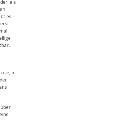
der, als
ren
ibt es
 erst
nmal
eilige
tbar,
 die, in
 der
bens
 über
 eine