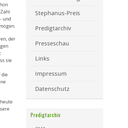
chon
 Zahl
Stephanus-Preis
– und
ermögen.
Predigtarchiv
ren, der
Presseschau
lgen
t
Links
ss sie
Impressum
 die
ine
Datenschutz
 heute
nsere
Predigtarchiv