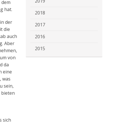
2019
s dem
g hat.
2018
in der
2017
t die
tab auch
2016
g. Aber
2015
rnehmen,
lium von
nd da
h eine
, was
u sein,
 bieten
s sich