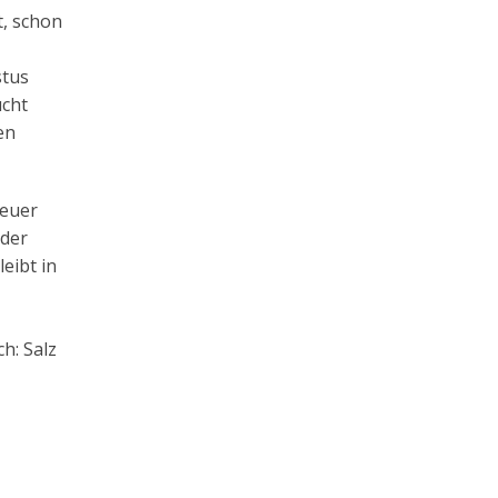
t, schon
stus
ucht
en
 euer
 der
leibt in
h: Salz