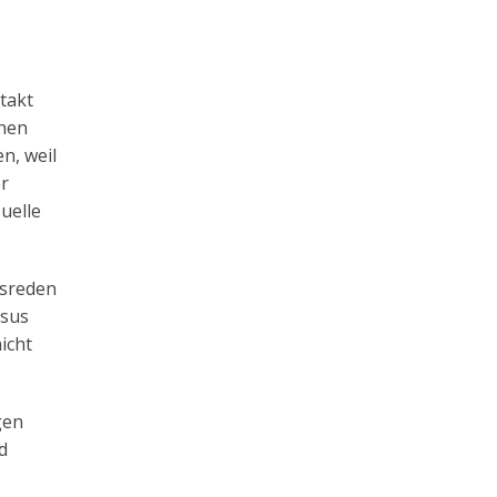
takt
inen
n, weil
er
uelle
nsreden
esus
icht
gen
d