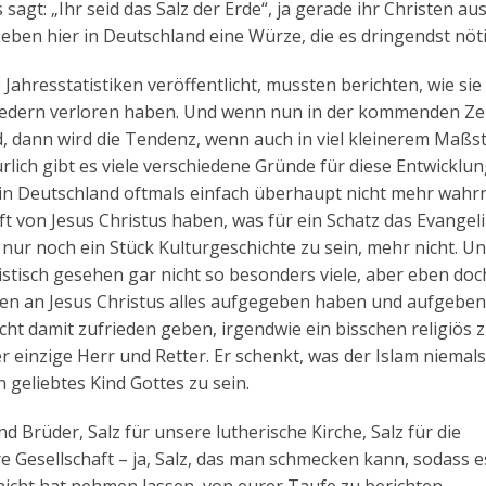
: „Ihr seid das Salz der Erde“, ja gerade ihr Christen au
Leben hier in Deutschland eine Würze, die es dringendst nöti
ahresstatistiken veröffentlicht, mussten berichten, wie sie 
liedern verloren haben. Und wenn nun in der kommenden Zei
rd, dann wird die Tendenz, wenn auch in viel kleinerem Maßs
rlich gibt es viele verschiedene Gründe für diese Entwicklun
ier in Deutschland oftmals einfach überhaupt nicht mehr wah
ft von Jesus Christus haben, was für ein Schatz das Evange
nt nur noch ein Stück Kulturgeschichte zu sein, mehr nicht. U
stisch gesehen gar nicht so besonders viele, aber eben doc
uben an Jesus Christus alles aufgegeben haben und aufgeben
icht damit zufrieden geben, irgendwie ein bisschen religiös z
r einzige Herr und Retter. Er schenkt, was der Islam niemals
 geliebtes Kind Gottes zu sein.
nd Brüder, Salz für unsere lutherische Kirche, Salz für die
e Gesellschaft – ja, Salz, das man schmecken kann, sodass e