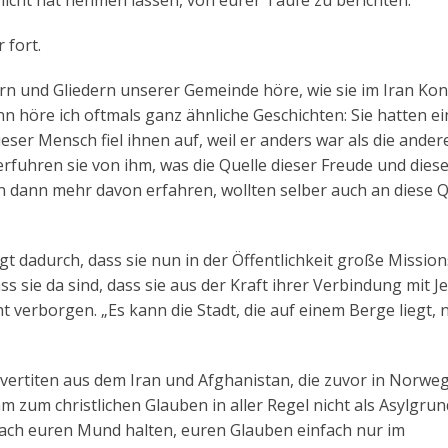
nicht hat nehmen lassen, von eurer Taufe zu berichten.
 fort.
n und Gliedern unserer Gemeinde höre, wie sie im Iran Kon
 höre ich oftmals ganz ähnliche Geschichten: Sie hatten e
ser Mensch fiel ihnen auf, weil er anders war als die andere
rfuhren sie von ihm, was die Quelle dieser Freude und dies
 dann mehr davon erfahren, wollten selber auch an diese Q
ngt dadurch, dass sie nun in der Öffentlichkeit große Missio
ss sie da sind, dass sie aus der Kraft ihrer Verbindung mit J
t verborgen. „Es kann die Stadt, die auf einem Berge liegt, n
rtiten aus dem Iran und Afghanistan, die zuvor in Norwe
m zum christlichen Glauben in aller Regel nicht als Asylgrun
fach euren Mund halten, euren Glauben einfach nur im