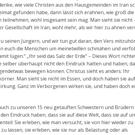
enke, wie viele Christen aus den Hausgemeinden im Iran s
eimat gefunden habe, dann lässt sich erahnen, wie groß die
 teilnehmen, wohl insgesamt sein mag. Man sieht sie nicht 
der Gesellschaft im Iran, wohl mehr, als wir hier zu ahnen v
s zu seinen Jüngern, und wir tun gut daran, den Vers mitzuhö
wenn euch die Menschen um meinetwillen schmähen und verfo
mit lügen.“ „Ihr seid das Salz der Erde“ – Dieses Wort richte
e selber überhaupt nicht den Eindruck hatten und haben, da
 irgendetwas bewegen können. Christus sieht es anders: Ihr
zkörner. Man sieht sie nicht im Essen, und doch haben sie auf
irkung. Ganz im Verborgenen wirken sie, und haben doch e
tus auch zu unseren 15 neu getauften Schwestern und Brüdern
en Eindruck haben, dass sie auf diese Welt, dass sie auf u
nteil: Sie erleben, wie man versucht, sie von hier wieder zu
u lassen, sie erleben, wie sie nur als Belastung oder als