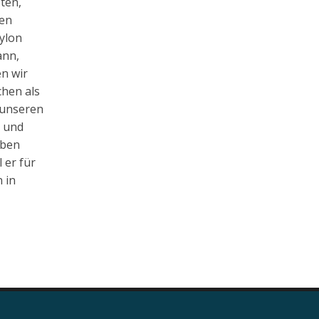
ten,
gen
bylon
ann,
n wir
hen als
 unseren
t und
eben
 er für
 in