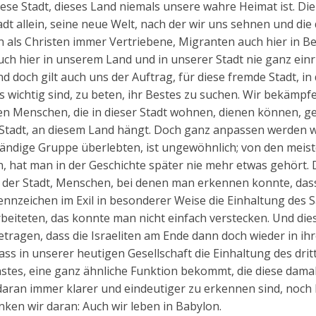
diese Stadt, dieses Land niemals unsere wahre Heimat ist. Di
adt allein, seine neue Welt, nach der wir uns sehnen und die
n als Christen immer Vertriebene, Migranten auch hier in Be
 auch hier in unserem Land und in unserer Stadt nie ganz einr
d doch gilt auch uns der Auftrag, für diese fremde Stadt, in 
s wichtig sind, zu beten, ihr Bestes zu suchen. Wir bekämpf
den Menschen, die in dieser Stadt wohnen, dienen können, g
er Stadt, an diesem Land hängt. Doch ganz anpassen werden w
nständige Gruppe überlebten, ist ungewöhnlich; von den meis
, hat man in der Geschichte später nie mehr etwas gehört. 
n der Stadt, Menschen, bei denen man erkennen konnte, dass
ennzeichen im Exil in besonderer Weise die Einhaltung des 
arbeiteten, das konnte man nicht einfach verstecken. Und die
tragen, dass die Israeliten am Ende dann doch wieder in ih
ss in unserer heutigen Gesellschaft die Einhaltung des drit
stes, eine ganz ähnliche Funktion bekommt, die diese damal
 daran immer klarer und eindeutiger zu erkennen sind, noch
ken wir daran: Auch wir leben in Babylon.