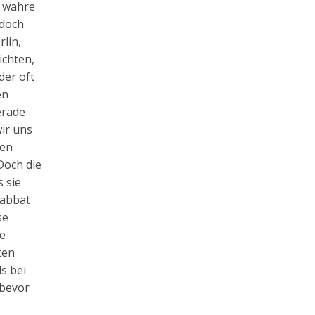
e wahre
 doch
rlin,
ichten,
der oft
en
erade
ir uns
ten
Doch die
 sie
Sabbat
se
re
ten
s bei
 bevor