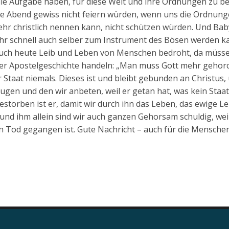
die Aufgabe haben, für diese Welt und ihre Ordnungen zu be
ute Abend gewiss nicht feiern würden, wenn uns die Ordnun
mehr christlich nennen kann, nicht schützen würden. Und Ba
sehr schnell auch selber zum Instrument des Bösen werden k
auch heute Leib und Leben von Menschen bedroht, da müsse
er Apostelgeschichte handeln: „Man muss Gott mehr gehorc
Staat niemals. Dieses ist und bleibt gebunden an Christus,
eugen und den wir anbeten, weil er getan hat, was kein Staa
storben ist er, damit wir durch ihn das Leben, das ewige L
und ihm allein sind wir auch ganzen Gehorsam schuldig, weil
 Tod gegangen ist. Gute Nachricht – auch für die Menschen