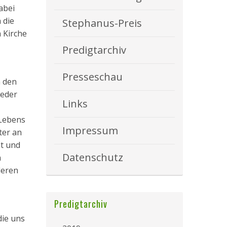
abei
 die
Stephanus-Preis
n Kirche
Predigtarchiv
Presseschau
n den
ieder
Links
 Lebens
Impressum
ter an
ht und
Datenschutz
n
deren
Predigtarchiv
die uns