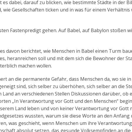
t es dabei, darauf zu blicken, wie bestimmte Städte in der Bi
, wie Gesellschaften ticken und in was für einem Verhältnis 
sten Fastenpredigt gehen. Auf Babel, auf Babylon stoßen wi
hes davon berichtet, wie Menschen in Babel einen Turm bau
es, heranreichen soll und mit dem sich die Bewohner der St
terblich machen wollen.
ert an die permanente Gefahr, dass Menschen da, wo sie in
igt sind, sich selber zu überhöhen, sich selber an die Ste
em Land an verschiedenen Stellen Diskussionen darüber, ob 
Worten „In Verantwortung vor Gott und den Menschen“ begi
 unserem Land leben und von keiner Verantwortung vor Gott
ndgesetzes wussten, warum sie diese Worte an den Anfang
ahren, was geschieht, wenn Menschen um ihre Verantwortung
nschaft absolut setzen, das gesunde Volksempfinden an die 