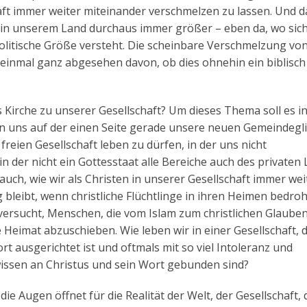
haft immer weiter miteinander verschmelzen zu lassen. Und d
t in unserem Land durchaus immer größer – eben da, wo sich
lpolitische Größe versteht. Die scheinbare Verschmelzung vo
– einmal ganz abgesehen davon, ob dies ohnehin ein biblisch
als Kirche zu unserer Gesellschaft? Um dieses Thema soll es i
n uns auf der einen Seite gerade unsere neuen Gemeindegl
freien Gesellschaft leben zu dürfen, in der uns nicht
n der nicht ein Gottesstaat alle Bereiche auch des privaten
uch, wie wir als Christen in unserer Gesellschaft immer wei
 bleibt, wenn christliche Flüchtlinge in ihren Heimen bedro
v versucht, Menschen, die vom Islam zum christlichen Glaube
e Heimat abzuschieben. Wie leben wir in einer Gesellschaft, 
ausgerichtet ist und oftmals mit so viel Intoleranz und
ewissen an Christus und sein Wort gebunden sind?
ie Augen öffnet für die Realität der Welt, der Gesellschaft, 