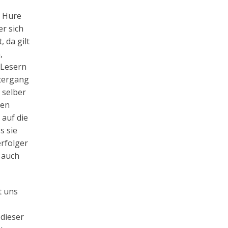
e Hure
er sich
 da gilt
,
 Lesern
ntergang
 selber
ren
auf die
s sie
erfolger
s auch
t uns
dieser