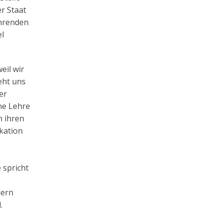
r Staat
ührenden
el
eil wir
eht uns
er
ne Lehre
n ihren
kation
 spricht
dern
.