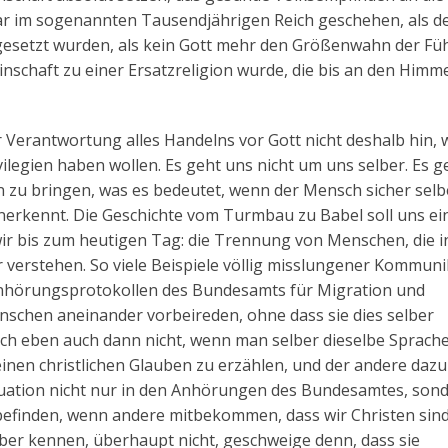
ar im sogenannten Tausendjährigen Reich geschehen, als de
s gesetzt wurden, als kein Gott mehr den Größenwahn der F
nschaft zu einer Ersatzreligion wurde, die bis an den Himm
 Verantwortung alles Handelns vor Gott nicht deshalb hin, w
vilegien haben wollen. Es geht uns nicht um uns selber. Es g
u bringen, was es bedeutet, wenn der Mensch sicher selb
nerkennt. Die Geschichte vom Turmbau zu Babel soll uns ei
wir bis zum heutigen Tag: die Trennung von Menschen, die i
 verstehen. So viele Beispiele völlig misslungener Kommuni
nhörungsprotokollen des Bundesamts für Migration und
enschen aneinander vorbeireden, ohne dass sie dies selber
ich eben auch dann nicht, wenn man selber dieselbe Sprache
inen christlichen Glauben zu erzählen, und der andere dazu
ituation nicht nur in den Anhörungen des Bundesamtes, son
 befinden, wenn andere mitbekommen, dass wir Christen sind
lber kennen, überhaupt nicht, geschweige denn, dass sie