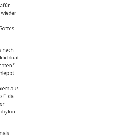
dafür
 wieder
Gottes
s nach
klichkeit
chten.“
chleppt
alem aus
!“, da
er
Babylon
mals