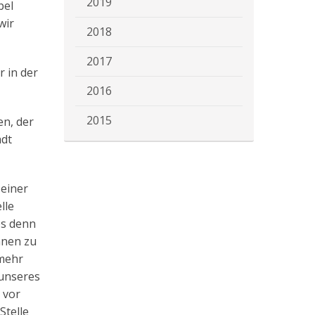
2019
bel
wir
2018
2017
r in der
2016
2015
en, der
adt
 einer
lle
es denn
nnen zu
 mehr
 unseres
 vor
Stelle