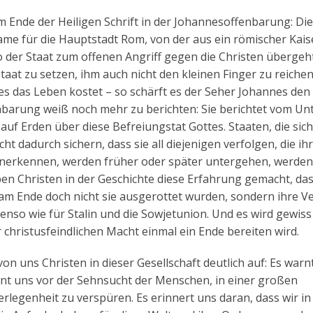
Ende der Heiligen Schrift in der Johannesoffenbarung: Di
name für die Hauptstadt Rom, von der aus ein römischer Kais
o der Staat zum offenen Angriff gegen die Christen übergeht,
taat zu setzen, ihm auch nicht den kleinen Finger zu reichen
s das Leben kostet – so schärft es der Seher Johannes den
nbarung weiß noch mehr zu berichten: Sie berichtet vom U
f Erden über diese Befreiungstat Gottes. Staaten, die sich
ht dadurch sichern, dass sie all diejenigen verfolgen, die ih
nerkennen, werden früher oder später untergehen, werden 
n Christen in der Geschichte diese Erfahrung gemacht, das
 am Ende doch nicht sie ausgerottet wurden, sondern ihre V
benso wie für Stalin und die Sowjetunion. Und es wird gewis
r christusfeindlichen Macht einmal ein Ende bereiten wird.
on uns Christen in dieser Gesellschaft deutlich auf: Es warn
nt uns vor der Sehnsucht der Menschen, in einer großen
egenheit zu verspüren. Es erinnert uns daran, dass wir in 