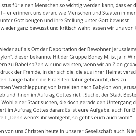
istus für einen Menschen so wichtig werden kann, dass er 
l – er erinnert uns daran, wie Menschen und Staaten immer
unter Gott beugen und ihre Stellung unter Gott bewusst
ieder ganz bewusst und kritisch wahr; lassen wir uns von 
l wieder auf als Ort der Deportation der Bewohner Jerusalem
bylon“, dieser bekannte Hit der Gruppe Boney M. ist ja in Wir
ern zu Babel saßen wir und weinten, wenn wir an Zion geda
ruck der Fremde, in der sich die, die aus ihrer Heimat vers
n. Lange haben die Israeliten dafür gebraucht, dies zu
ersten Verschleppung von Israeliten nach Babylon von Jerus
eb und ihnen im Auftrag Gottes riet: „Suchet der Stadt Bestes
s Wohl einer Stadt suchen, die doch gerade den Untergang d
rt im Auftrag Gottes daran: Es ist eure Aufgabe, auch für 
il: „Denn wenn’s ihr wohlgeht, so geht’s euch auch wohl.“
on von uns Christen heute in unserer Gesellschaft auch. Nie