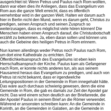
ausgerichtet ist: Wenn Petrus und Paulus nach Rom wollten,
dann war eben dies ihr Anliegen, dass das Evangelium von
Rom aus die ganze Welt erreicht, dass es öffentlich
vernehmbar wird in der ganzen Welt. Halten wir darum auch
hier in Berlin nicht den Mund, wenn es darum geht, Christus zu
predigen, seinen Anspruch und seinen Zuspruch so
weiterzusagen, dass es möglichst viele hören können! Die
Menschen haben einen Anspruch darauf, die Christusbotschaft
erzählt zu bekommen. Ja, eben daran sollen und können uns
auch die Gebeine des heiligen Petrus in Rom erinnern.
Nun kamen allerdings weder Petrus noch Paulus nach Rom,
um dort eine Kathedrale zu errichten. Der
Öffentlichkeitsanspruch des Evangeliums ist eben kein
Herrschaftsanspruch der Kirche. Paulus kam als Gefangener
nach Rom, er konnte nichts anderes tun, als aus seinem
Hausarrest heraus das Evangelium zu predigen, und auch von
Petrus ist nicht bekannt, dass er irgendwelche
Leitungspositionen in der Gemeinde in Rom innegehabt hätte.
Das wäre auch durchaus schwierig gewesen, denn die eine
Gemeinde in Rom, die gab es damals zur Zeit der Apostel gar
nicht. Das wird einem schon deutlich an der Briefanrede, die
der Apostel Paulus in seinem Brief an die Römer verwendet.
Während er ansonsten schreiben kann: An die Gemeinde in
Korinth, an die Gemeinden in Galatien, an die Gemeinde in