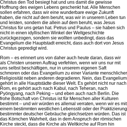
Christus den Tod besiegt hat und uns damit die gewisse
Hoffnung des ewigen Lebens geschenkt hat. Alle Menschen
sollen erfahren, dass wir eine wunderbare ewige Zukunft
haben, die nicht auf dem beruht, was wir in unserem Leben tun
und leisten, sondern die allein auf dem beruht, was Jesus
Christus für uns getan hat. Petrus und Paulus – sie haben sich
nicht in einen idyllischen Winkel der Weltgeschichte
zurückgezogen, sondern sie wollten unbedingt, dass das
Evangelium die Hauptstadt erreicht, dass auch dort von Jesus
Christus gepredigt wird.
Rom – es erinnert uns von daher auch heute daran, dass wir
als Christen unseren Auftrag verfehlen, wenn wir uns nur mit
uns selbst beschäftigen, nur in unserem eigenen Saft
schmoren oder das Evangelium zu einer Variante menschlicher
Religiosität neben anderen degradieren. Nein, das Evangelium
gehört in alle Hauptstädte dieser Welt. Es gehört nicht nur nach
Rom, es gehört auch nach Kabul, nach Teheran, nach
Pyöngyang, nach Peking – und eben auch nach Berlin. Die
frohe Botschaft von Christus ist für Menschen aller Kulturen
bestimmt – und wir würden es allemal verraten, wenn wir es mit
einem bestimmten westlichen Lebensstil oder der Praktizierung
bestimmter deutscher Gebräuche gleichsetzen würden. Das ist
das Körnchen Wahrheit, das in dem Anspruch der römischen
Kirche steckt, dass die Kirche als Weltkirche auf Rom hin