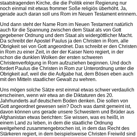
staatstragenden Kirche, die die Politik einer Regierung nur
noch einmal mit etwas frommer Soße religiös überhöht. Ja,
gerade auch daran soll uns Rom im Neuen Testament erinnern.
Und dann steht der Name Rom im Neuen Testament natürlich
auch für die Spannung zwischen dem Staat als von Gott
gegebener Ordnung und dem Staat als widergöttlicher Macht.
Da schreibt der Apostel Paulus ja den Christen in Rom, alle
Obrigkeit sei von Gott angeordnet. Das schreibt er den Christen
in Rom zu einer Zeit, in der der Kaiser Nero regiert, in der
schon die dunklen Wolken der ersten schweren
Christenverfolgung in Rom aufzuziehen beginnen. Und doch
fordert Paulus die Christen in Rom zur Unterordnung unter die
Obrigkeit auf, weil die die Aufgabe hat, dem Bösen eben auch
mit den Mitteln staatlicher Gewalt zu wehren.
Uns mögen solche Sätze erst einmal etwas schwer verdaulich
erscheinen, wenn wir etwa an die Diktaturen des 20.
Jahrhunderts auf deutschem Boden denken. Die sollen von
Gott angeordnet gewesen sein? Doch was damit gemeint ist,
davon können uns gerade unsere Schwestern und Brüder aus
Afghanistan etwas berichten: Sie wissen, was es heißt, in
einem Land zu leben, in dem die staatliche Ordnung
weitgehend zusammengebrochen ist, in dem das Recht des
Stärkeren regiert, in dem beispielsweise Christen Freiwild sind