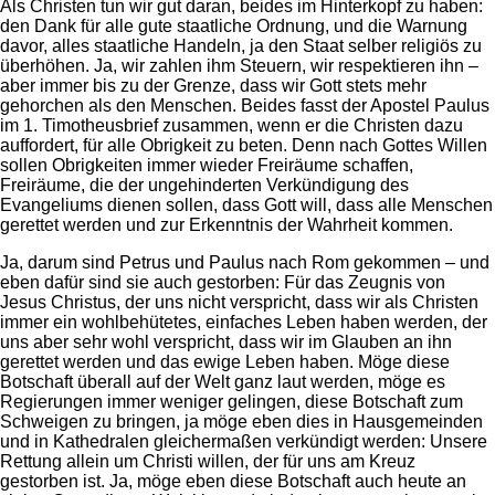
Als Christen tun wir gut daran, beides im Hinterkopf zu haben:
den Dank für alle gute staatliche Ordnung, und die Warnung
davor, alles staatliche Handeln, ja den Staat selber religiös zu
überhöhen. Ja, wir zahlen ihm Steuern, wir respektieren ihn –
aber immer bis zu der Grenze, dass wir Gott stets mehr
gehorchen als den Menschen. Beides fasst der Apostel Paulus
im 1. Timotheusbrief zusammen, wenn er die Christen dazu
auffordert, für alle Obrigkeit zu beten. Denn nach Gottes Willen
sollen Obrigkeiten immer wieder Freiräume schaffen,
Freiräume, die der ungehinderten Verkündigung des
Evangeliums dienen sollen, dass Gott will, dass alle Menschen
gerettet werden und zur Erkenntnis der Wahrheit kommen.
Ja, darum sind Petrus und Paulus nach Rom gekommen – und
eben dafür sind sie auch gestorben: Für das Zeugnis von
Jesus Christus, der uns nicht verspricht, dass wir als Christen
immer ein wohlbehütetes, einfaches Leben haben werden, der
uns aber sehr wohl verspricht, dass wir im Glauben an ihn
gerettet werden und das ewige Leben haben. Möge diese
Botschaft überall auf der Welt ganz laut werden, möge es
Regierungen immer weniger gelingen, diese Botschaft zum
Schweigen zu bringen, ja möge eben dies in Hausgemeinden
und in Kathedralen gleichermaßen verkündigt werden: Unsere
Rettung allein um Christi willen, der für uns am Kreuz
gestorben ist. Ja, möge eben diese Botschaft auch heute an