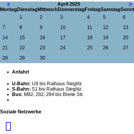
<
April 2025
>
Mo
ntag
Di
enstag
Mi
ttwoch
Do
nnerstag
Fr
eitag
Sa
mstag
So
nn
1
2
3
4
5
6
7
8
9
10
11
12
13
14
15
16
17
18
19
20
21
22
23
24
25
26
27
28
29
30
Anfahrt
U-Bahn:
U9 bis Rathaus Steglitz
S-Bahn:
S1 bis Rathaus Steglitz
Bus:
M82, 282, 284 bis Breite Str.
Soziale Netzwerke