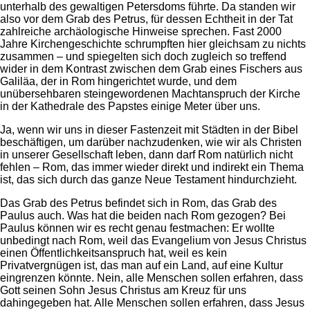
unterhalb des gewaltigen Petersdoms führte. Da standen wir
also vor dem Grab des Petrus, für dessen Echtheit in der Tat
zahlreiche archäologische Hinweise sprechen. Fast 2000
Jahre Kirchengeschichte schrumpften hier gleichsam zu nichts
zusammen – und spiegelten sich doch zugleich so treffend
wider in dem Kontrast zwischen dem Grab eines Fischers aus
Galiläa, der in Rom hingerichtet wurde, und dem
unübersehbaren steingewordenen Machtanspruch der Kirche
in der Kathedrale des Papstes einige Meter über uns.
Ja, wenn wir uns in dieser Fastenzeit mit Städten in der Bibel
beschäftigen, um darüber nachzudenken, wie wir als Christen
in unserer Gesellschaft leben, dann darf Rom natürlich nicht
fehlen – Rom, das immer wieder direkt und indirekt ein Thema
ist, das sich durch das ganze Neue Testament hindurchzieht.
Das Grab des Petrus befindet sich in Rom, das Grab des
Paulus auch. Was hat die beiden nach Rom gezogen? Bei
Paulus können wir es recht genau festmachen: Er wollte
unbedingt nach Rom, weil das Evangelium von Jesus Christus
einen Öffentlichkeitsanspruch hat, weil es kein
Privatvergnügen ist, das man auf ein Land, auf eine Kultur
eingrenzen könnte. Nein, alle Menschen sollen erfahren, dass
Gott seinen Sohn Jesus Christus am Kreuz für uns
dahingegeben hat. Alle Menschen sollen erfahren, dass Jesus