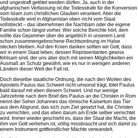
und ungestraft getötet werden dürfen. Ja, auch in der
afghanischen Verfassung ist die Todesstrafe für die Konversion
vom Islam zum christlichen Glauben verankert. Aber die
Todesstrafe wird in Afghanistan eben nicht vom Staat
vollstreckt – das übernehmen die Nachbarn oder die eigene
Familie schon längst vorher. Wer solche Berichte hört, dem
sollte das Gejammer über die angeblich in unserem Land
schon zusammengebrochene Rechtsordnung im Halse
stecken bleiben. Auf den Knien danken sollten wir Gott, dass
wir in einem Staat leben, dessen Repräsentanten gewiss
fehlsam sind, der uns aber doch mit seinen Möglichkeiten ein
Ausmaß an Schutz gewährt, wie es nur in wenigen anderen
Ländern dieser Welt der Fall ist.
Doch dieselbe staatliche Ordnung, die nach den Worten des
Apostels Paulus das Schwert nicht umsonst trägt, tötet Paulus
bald darauf mit eben diesem Schwert. Und nur wenige
Jahrzehnte nach dem Brief des Paulus an die Christen in Rom
nennt der Seher Johannes das römische Kaisertum das Tier
aus dem Abgrund, das sich zum Ziel gesetzt hat, die Christen
zu vernichten, und das eben darum am Ende selber vernichtet
wird. Immer wieder geschieht es, dass der Staat die Macht, die
ihm von Gott verliehen ist, völlig missbraucht und sich damit zu
einem Instrument gottfeindlicher Mächte verwandelt.