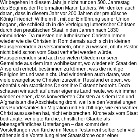
Wir begehen in diesem Jahr ja nicht nur den 500. Jahrestag
des Beginns der Reformation Martin Luthers. Wir denken auch
daran, dass in diesem Jahr vor 200 Jahren der preußische
König Friedrich Wilhelm III. mit der Einführung seiner Union
begann, die schließlich in die Verfolgung lutherischer Christen
durch den preußischen Staat in den Jahren nach 1830
einmündete. Da mussten die lutherischen Christen lernen,
wieder wie die Christen in Rom damals auch sich in kleinen
Hausgemeinden zu versammeln, ohne zu wissen, ob ihr Pastor
nicht bald schon vom Staat verhaftet werden würde.
Hausgemeinden sind auch so vielen Gliedern unserer
Gemeinde aus dem Iran wohlbekannt, wo wieder ein Staat den
Anspruch erhebt, bestimmen zu können, was die richtige
Religion ist und was nicht. Und wir denken auch daran, was
viele evangelische Christen zurzeit in Russland erleben, wo
ebenfalls ein staatliches Dekret ihre Existenz bedroht. Doch
schauen wir auch auf unser eigenes Land heute, wo wir immer
wieder erleben, dass konvertierten Christen aus dem Iran und
Afghanistan die Abschiebung droht, weil sie den Vorstellungen
des Bundesamtes für Migration und Flüchtlinge, wie ein wahrer
Christ auszusehen hat, nicht entsprechen. Kirche als vom Staat
bedrängte, verfolgte Kirche, christlicher Glaube als
lebensgefährliches Unterfangen – das kommt den
Vorstellungen von Kirche im Neuen Testament selber sehr viel
näher als die Vorstellung einer Staatskirche oder einer