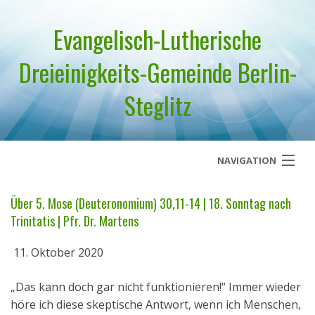
Evangelisch-Lutherische
Dreieinigkeits-Gemeinde Berlin-
Steglitz
NAVIGATION
Startseite
Über 5. Mose (Deuteronomium) 30,11-14 | 18. Sonntag nach
Trinitatis | Pfr. Dr. Martens
Über uns
11. Oktober 2020
Geistliches Wort
„Das kann doch gar nicht funktionieren!“ Immer wieder
Termine
höre ich diese skeptische Antwort, wenn ich Menschen,