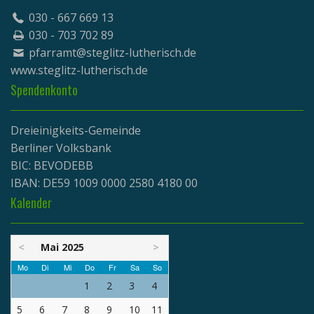
030 - 667 669 13
030 - 703 702 89
pfarramt@steglitz-lutherisch.de
www.
steglitz-lutherisch.de
Spendenkonto
Dreieinigkeits-Gemeinde
Berliner Volksbank
BIC: BEVODEBB
IBAN: DE59 1009 0000 2580 4180 00
Kalender
<
Mai 2025
>
Mo
Di
Mi
Do
Fr
Sa
So
1
2
3
4
5
6
7
8
9
10
11