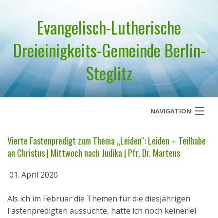
Evangelisch-Lutherische
Dreieinigkeits-Gemeinde Berlin-
Steglitz
NAVIGATION
Startseite
Vierte Fastenpredigt zum Thema „Leiden“: Leiden – Teilhabe
an Christus | Mittwoch nach Judika | Pfr. Dr. Martens
Über uns
01. April 2020
Geistliches Wort
Als ich im Februar die Themen für die diesjährigen
Termine
Fastenpredigten aussuchte, hatte ich noch keinerlei