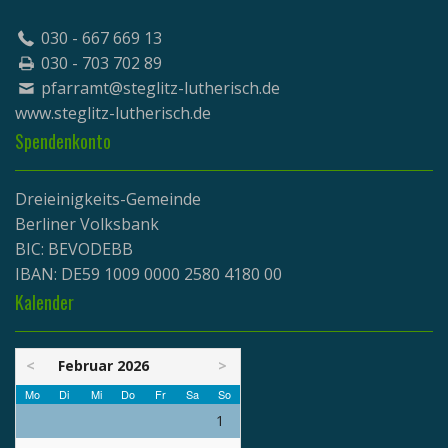
030 - 667 669 13
030 - 703 702 89
pfarramt@steglitz-lutherisch.de
www.
steglitz-lutherisch.de
Spendenkonto
Dreieinigkeits-Gemeinde
Berliner Volksbank
BIC: BEVODEBB
IBAN: DE59 1009 0000 2580 4180 00
Kalender
<
Februar 2026
>
Mo
Di
Mi
Do
Fr
Sa
So
1