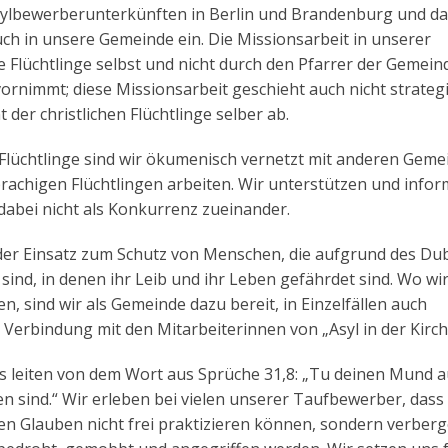
Asylbewerberunterkünften in Berlin und Brandenburg und d
ch in unsere Gemeinde ein. Die Missionsarbeit in unserer
e Flüchtlinge selbst und nicht durch den Pfarrer der Gemein
rnimmt; diese Missionsarbeit geschieht auch nicht strategi
er christlichen Flüchtlinge selber ab.
e Flüchtlinge sind wir ökumenisch vernetzt mit anderen Gem
sprachigen Flüchtlingen arbeiten. Wir unterstützen und info
dabei nicht als Konkurrenz zueinander.
der Einsatz zum Schutz von Menschen, die aufgrund des Dub
ind, in denen ihr Leib und ihr Leben gefährdet sind. Wo wir
sind wir als Gemeinde dazu bereit, in Einzelfällen auch
 Verbindung mit den Mitarbeiterinnen von „Asyl in der Kirch
ns leiten von dem Wort aus Sprüche 31,8: „Tu deinen Mund a
en sind.“ Wir erleben bei vielen unserer Taufbewerber, dass 
en Glauben nicht frei praktizieren können, sondern verber