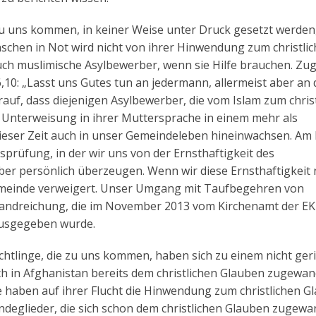
zu uns kommen, in keiner Weise unter Druck gesetzt werden
schen in Not wird nicht von ihrer Hinwendung zum christli
ch muslimische Asylbewerber, wenn sie Hilfe brauchen. Zug
,10: „Lasst uns Gutes tun an jedermann, allermeist aber an 
uf, dass diejenigen Asylbewerber, die vom Islam zum chris
 Unterweisung in ihrer Muttersprache in einem mehr als
dieser Zeit auch in unser Gemeindeleben hineinwachsen. Am
sprüfung, in der wir uns von der Ernsthaftigkeit des
r persönlich überzeugen. Wenn wir diese Ernsthaftigkeit 
emeinde verweigert. Unser Umgang mit Taufbegehren von
Handreichung, die im November 2013 vom Kirchenamt der E
ausgegeben wurde.
chtlinge, die zu uns kommen, haben sich zu einem nicht ge
uch in Afghanistan bereits dem christlichen Glauben zugewa
 haben auf ihrer Flucht die Hinwendung zum christlichen G
deglieder, die sich schon dem christlichen Glauben zugewa