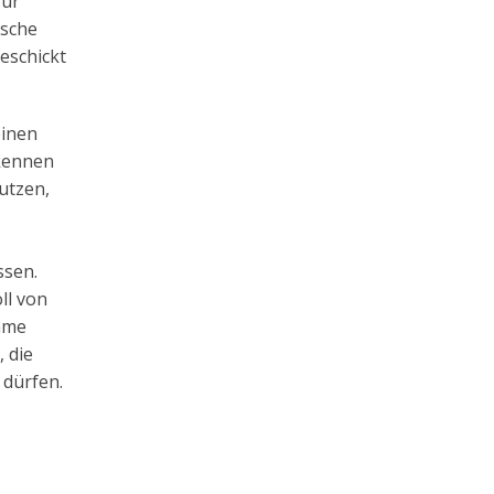
für
ische
eschickt
einen
rkennen
utzen,
ssen.
ll von
ahme
 die
 dürfen.