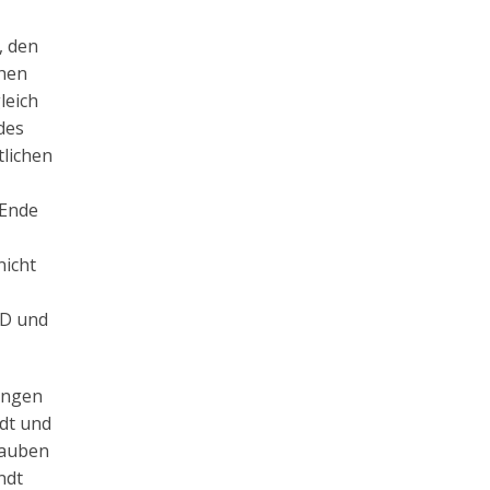
, den
chen
leich
des
tlichen
 Ende
nicht
KD und
ringen
ndt und
lauben
ndt