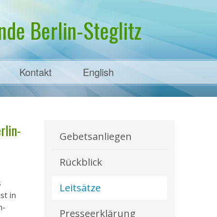
de Berlin-Steglitz
Kontakt
English
rlin-
Gebetsanliegen
Rückblick
s
Leitsätze
st in
n-
Presseerklärung