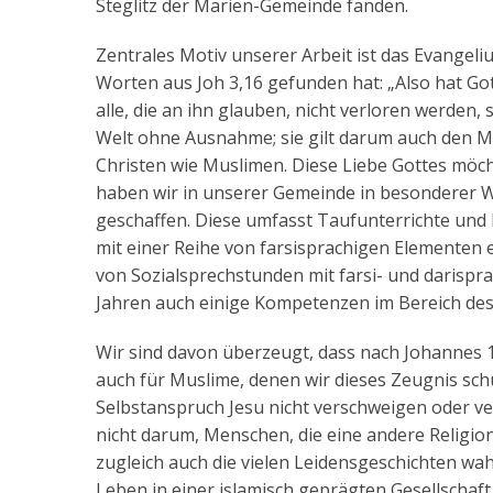
Steglitz der Marien-Gemeinde fanden.
Zentrales Motiv unserer Arbeit ist das Evangeli
Worten aus Joh 3,16 gefunden hat: „Also hat Got
alle, die an ihn glauben, nicht verloren werden
Welt ohne Ausnahme; sie gilt darum auch den M
Christen wie Muslimen. Diese Liebe Gottes möc
haben wir in unserer Gemeinde in besonderer We
geschaffen. Diese umfasst Taufunterrichte und
mit einer Reihe von farsisprachigen Elemente
von Sozialsprechstunden mit farsi- und darisp
Jahren auch einige Kompetenzen im Bereich des
Wir sind davon überzeugt, dass nach Johannes 14
auch für Muslime, denen wir dieses Zeugnis sch
Selbstanspruch Jesu nicht verschweigen oder v
nicht darum, Menschen, die eine andere Religi
zugleich auch die vielen Leidensgeschichten wah
Leben in einer islamisch geprägten Gesellschaft