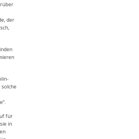
arüber
de, der
sch,
einden
rmieren
lin-
 solche
e“.
uf für
sie in
gen