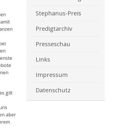
Stephanus-Preis
den
damit
Predigtarchiv
ganzen
Presseschau
bei
hen
ienste
Links
ebote
enen
Impressum
Datenschutz
s gilt
 uns
en aber
ihrem