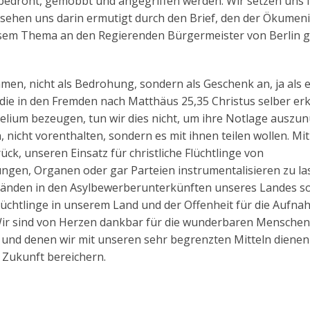
bedroht, gemobbt und angegriffen werden. Wir setzen uns 
ehen uns darin ermutigt durch den Brief, den der Ökumen
esem Thema an den Regierenden Bürgermeister von Berlin g
mmen, nicht als Bedrohung, sondern als Geschenk an, ja als 
die in den Fremden nach Matthäus 25,35 Christus selber e
lium bezeugen, tun wir dies nicht, um ihre Notlage auszun
 nicht vorenthalten, sondern es mit ihnen teilen wollen. Mit
k, unseren Einsatz für christliche Flüchtlinge von
ngen, Organen oder gar Parteien instrumentalisieren zu la
ständen in den Asylbewerberunterkünften unseres Landes so
Flüchtlinge in unserem Land und der Offenheit für die Aufn
 Wir sind von Herzen dankbar für die wunderbaren Menschen,
 und denen wir mit unseren sehr begrenzten Mitteln dienen
 Zukunft bereichern.