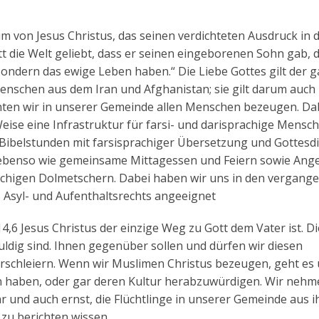
um von Jesus Christus, das seinen verdichteten Ausdruck in 
t die Welt geliebt, dass er seinen eingeborenen Sohn gab, 
, sondern das ewige Leben haben.“ Die Liebe Gottes gilt der 
enschen aus dem Iran und Afghanistan; sie gilt darum auch
hten wir in unserer Gemeinde allen Menschen bezeugen. Da
ise eine Infrastruktur für farsi- und darisprachige Mensc
 Bibelstunden mit farsisprachiger Übersetzung und Gottesd
n ebenso wie gemeinsame Mittagessen und Feiern sowie Ang
rachigen Dolmetschern. Dabei haben wir uns in den vergang
 Asyl- und Aufenthaltsrechts angeeignet
,6 Jesus Christus der einzige Weg zu Gott dem Vater ist. Die
uldig sind. Ihnen gegenüber sollen und dürfen wir diesen
erschleiern. Wenn wir Muslimen Christus bezeugen, geht es
on haben, oder gar deren Kultur herabzuwürdigen. Wir nehm
r und auch ernst, die Flüchtlinge in unserer Gemeinde aus 
 zu berichten wissen.