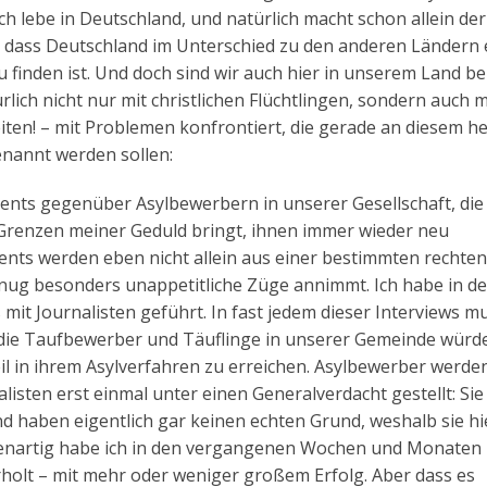
Ich lebe in Deutschland, und natürlich macht schon allein der
, dass Deutschland im Unterschied zu den anderen Ländern
 finden ist. Und doch sind wir auch hier in unserem Land b
lich nicht nur mit christlichen Flüchtlingen, sondern auch m
ten! – mit Problemen konfrontiert, die gerade an diesem h
enannt werden sollen:
nts gegenüber Asylbewerbern in unserer Gesellschaft, die 
ie Grenzen meiner Geduld bringt, ihnen immer wieder neu
nts werden eben nicht allein aus einer bestimmten rechten
enug besonders unappetitliche Züge annimmt. Ich habe in d
it Journalisten geführt. In fast jedem dieser Interviews mu
 die Taufbewerber und Täuflinge in unserer Gemeinde würde
il in ihrem Asylverfahren zu erreichen. Asylbewerber werde
alisten erst einmal unter einen Generalverdacht gestellt: Sie
nd haben eigentlich gar keinen echten Grund, weshalb sie h
nartig habe ich in den vergangenen Wochen und Monaten
olt – mit mehr oder weniger großem Erfolg. Aber dass es