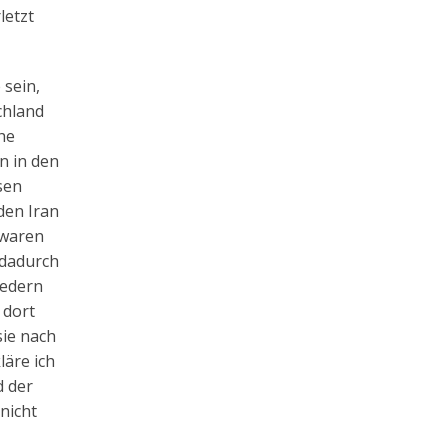
letzt
 sein,
chland
he
n in den
sen
den Iran
 waren
 dadurch
iedern
 dort
sie nach
äre ich
d der
nicht