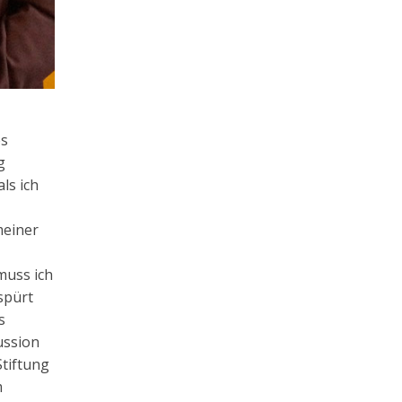
es
g
ls ich
meiner
muss ich
spürt
s
ussion
Stiftung
m