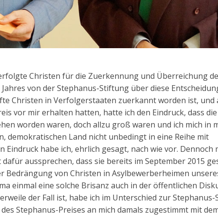
verfolgte Christen für die Zuerkennung und Überreichung d
n Jahres von der Stephanus-Stiftung über diese Entscheidun
fte Christen in Verfolgerstaaten zuerkannt worden ist, und a
eis vor mir erhalten hatten, hatte ich den Eindruck, dass die
iehen worden waren, doch allzu groß waren und ich mich in 
hen, demokratischen Land nicht unbedingt in eine Reihe mit
n Eindruck habe ich, ehrlich gesagt, nach wie vor. Dennoch 
dafür aussprechen, dass sie bereits im September 2015 ge
der Bedrängung von Christen in Asylbewerberheimen unsere
ema einmal eine solche Brisanz auch in der öffentlichen Disk
lerweile der Fall ist, habe ich im Unterschied zur Stephanus-
g des Stephanus-Preises an mich damals zugestimmt mit de