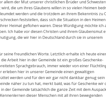
vor allem der Mut unserer christlichen Brüder und Schwester
ird, die um ihres Glaubens willen in so vielen Heimen bed
rleumdet werden und die trotzdem an ihrem Bekenntnis zu C
rschrecken feststellen, dass sich die Situation in den Heime
us ihrer Heimat geflohen waren. Diese Würdigung möchte ich 
eben. Ich habe vor diesen Christen und ihrem Glaubensmut e
utigung, die wir hier in Deutschland durch sie in unserem
r seine freundlichen Worte. Letztlich erhalte ich heute eine
die Arbeit hier in der Gemeinde ist ein großes Geschenke-
breiteten Sprachgebrauch, immer wieder von einer Flüchtlin
r erleben hier in unserer Gemeinde einen gewaltigen
üttet werden und für den wir gar nicht dankbar genug sein
einde näher zu tun hat, merkt bald, was für Geschenke wir d
 in der Gemeinde tatsächlich die ganze Zeit mit dem Auspac
 Kennenlernen dieser Menschen mit all ihren bewegenden