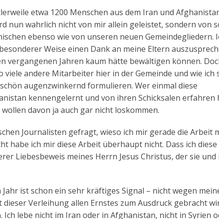
mittlerweile etwa 1200 Menschen aus dem Iran und Afghanistan
d nun wahrlich nicht von mir allein geleistet, sondern von s
mischen ebenso wie von unseren neuen Gemeindegliedern. I
in besonderer Weise einen Dank an meine Eltern auszusprech
iesen vergangenen Jahren kaum hätte bewältigen können. Doc
viele andere Mitarbeiter hier in der Gemeinde und wie ich 
so schön augenzwinkernd formulieren. Wer einmal diese
istan kennengelernt und von ihren Schicksalen erfahren h
r wollen davon ja auch gar nicht loskommen.
hen Journalisten gefragt, wieso ich mir gerade die Arbeit m
t habe ich mir diese Arbeit überhaupt nicht. Dass ich diese
derer Liebesbeweis meines Herrn Jesus Christus, der sie und
Jahr ist schon ein sehr kräftiges Signal – nicht wegen mein
dieser Verleihung allen Ernstes zum Ausdruck gebracht wir
 Ich lebe nicht im Iran oder in Afghanistan, nicht in Syrien 