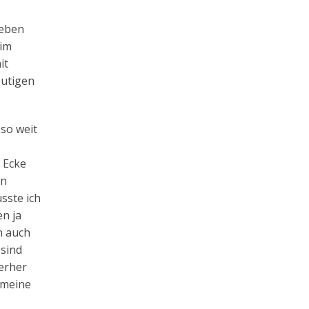
 eben
eim
it
eutigen
so weit
 Ecke
en
sste ich
n ja
n auch
 sind
ierher
 meine