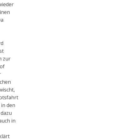
wieder
einen
Da
rd
st
n zur
of
r
ochen
wischt,
ootsfahrt
 in den
 dazu
auch in
klärt