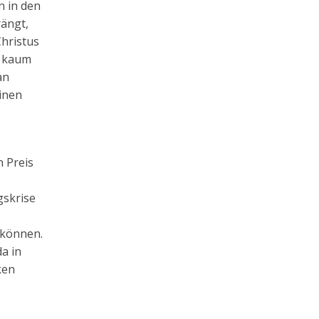
n in den
rängt,
hristus
n kaum
an
inen
n Preis
gskrise
 können.
a in
ken