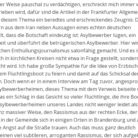
eser Weise pauschal zu verdächtigen, erschreckt mich immer 
eben wird, dafür sind die Artikel in der Frankfurter Allgem
diesem Thema ein beredtes und erschreckendes Zeugnis: 
rn aus dem Iran neben Aussagen eines echten deutschen
, dass die Botschaft eindeutig ist: Asylbewerber lügen, ein
it und überführt die betrügerischen Asylbewerber. Hier wi
hen Enthüllungsjournalismus salonfähig gemacht. Und es i
 in kirchlichen Kreisen nicht etwa in Frage gestellt, sonder
ht wird. Ich habe große Sympathie für die Idee von Erzbisch
m Flüchtlingsboot zu feiern und damit auf das Schicksal de
. Doch wenn er in einem Interview am Tag zuvor, angespr
sylbewerberheimen, dieses Thema mit dem Verweis beiseite 
s ein Schlag in das Gesicht so vieler Flüchtlinge, die ihre B
sylbewerberheimen unseres Landes nicht weniger leidet als
anz massiver Weise, den Rassismus aus der rechten Ecke, der
 in der Gemeinde sich in einigen Orten in Brandenburg und 
 Angst auf die Straße trauen. Auch das muss ganz deutlich
inen viel subtileren, arroganten Rassismus, der sich aufge