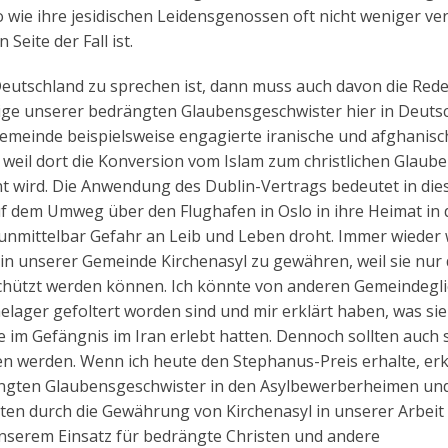
 wie ihre jesidischen Leidensgenossen oft nicht weniger ver
Seite der Fall ist.
eutschland zu sprechen ist, dann muss auch davon die Rede
nige unserer bedrängten Glaubensgeschwister hier in Deuts
emeinde beispielsweise engagierte iranische und afghanisc
 weil dort die Konversion vom Islam zum christlichen Glaube
nnt wird. Die Anwendung des Dublin-Vertrags bedeutet in die
uf dem Umweg über den Flughafen in Oslo in ihre Heimat in 
 unmittelbar Gefahr an Leib und Leben droht. Immer wieder
in unserer Gemeinde Kirchenasyl zu gewähren, weil sie nur
schützt werden können. Ich könnte von anderen Gemeindegl
elager gefoltert worden sind und mir erklärt haben, was sie
ie im Gefängnis im Iran erlebt hatten. Dennoch sollten auch 
 werden. Wenn ich heute den Stephanus-Preis erhalte, erkl
drängten Glaubensgeschwister in den Asylbewerberheimen un
ten durch die Gewährung von Kirchenasyl in unserer Arbeit 
unserem Einsatz für bedrängte Christen und andere