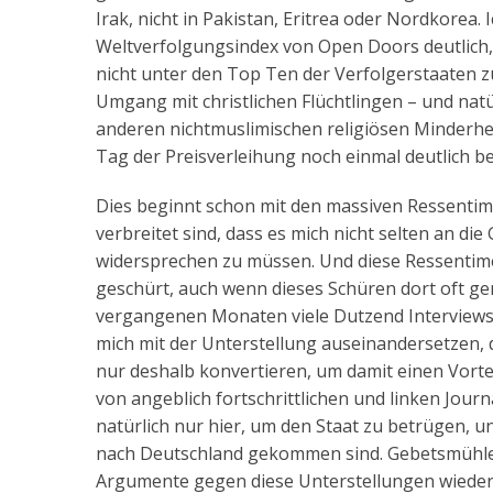
Irak, nicht in Pakistan, Eritrea oder Nordkorea. 
Weltverfolgungsindex von Open Doors deutlich
nicht unter den Top Ten der Verfolgerstaaten zu
Umgang mit christlichen Flüchtlingen – und natür
anderen nichtmuslimischen religiösen Minderhei
Tag der Preisverleihung noch einmal deutlich b
Dies beginnt schon mit den massiven Ressentime
verbreitet sind, dass es mich nicht selten an d
widersprechen zu müssen. Und diese Ressentime
geschürt, auch wenn dieses Schüren dort oft g
vergangenen Monaten viele Dutzend Interviews m
mich mit der Unterstellung auseinandersetzen,
nur deshalb konvertieren, um damit einen Vorte
von angeblich fortschrittlichen und linken Journ
natürlich nur hier, um den Staat zu betrügen, u
nach Deutschland gekommen sind. Gebetsmühle
Argumente gegen diese Unterstellungen wiederh