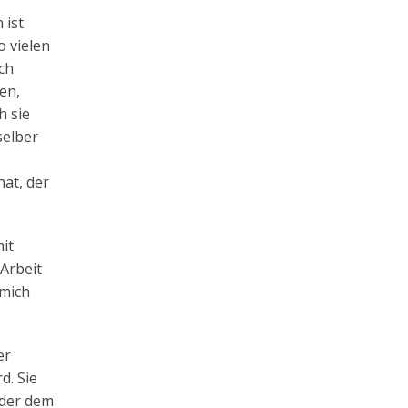
 ist
o vielen
ch
en,
h sie
selber
at, der
it
 Arbeit
 mich
er
d. Sie
oder dem