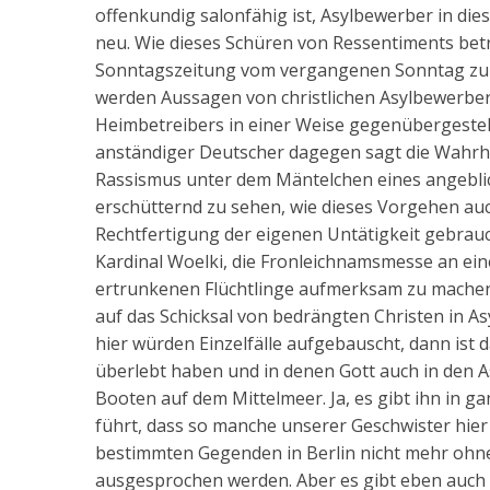
offenkundig salonfähig ist, Asylbewerber in di
neu. Wie dieses Schüren von Ressentiments betri
Sonntagszeitung vom vergangenen Sonntag zu 
werden Aussagen von christlichen Asylbewerbe
Heimbetreibers in einer Weise gegenübergestellt
anständiger Deutscher dagegen sagt die Wahrhe
Rassismus unter dem Mäntelchen eines angeblic
erschütternd zu sehen, wie dieses Vorgehen auch
Rechtfertigung der eigenen Untätigkeit gebrauc
Kardinal Woelki, die Fronleichnamsmesse an eine
ertrunkenen Flüchtlinge aufmerksam zu machen
auf das Schicksal von bedrängten Christen in A
hier würden Einzelfälle aufgebauscht, dann ist da
überlebt haben und in denen Gott auch in den A
Booten auf dem Mittelmeer. Ja, es gibt ihn in g
führt, dass so manche unserer Geschwister hier
bestimmten Gegenden in Berlin nicht mehr ohne
ausgesprochen werden. Aber es gibt eben auch e